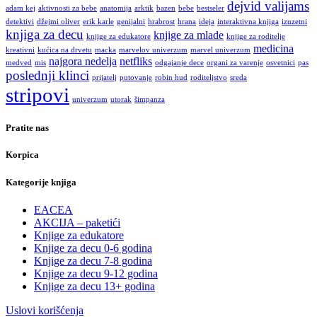
dejvid valijams
adam kej
aktivnosti za bebe
anatomija
arktik
bazen
bebe
bestseler
detektivi
džejmi oliver
erik karle
genijalni
hrabrost
hrana
ideja
interaktivna knjiga
izuzetni
knjiga za decu
knjige za mlade
knjige za edukatore
knjige za roditelje
medicina
kreativni
kućica na drvetu
macka
marvelov univerzum
marvel univerzum
najgora nedelja
netfliks
medved
mis
odgajanje dece
organi za varenje
osvetnici
pas
poslednji klinci
prijatelj
putovanje
robin hud
roditeljstvo
sreda
stripovi
univerzum
utorak
šimpanza
Pratite nas
Korpica
Kategorije knjiga
EACEA
AKCIJA – paketići
Knjige za edukatore
Knjige za decu 0-6 godina
Knjige za decu 7-8 godina
Knjige za decu 9-12 godina
Knjige za decu 13+ godina
Uslovi korišćenja