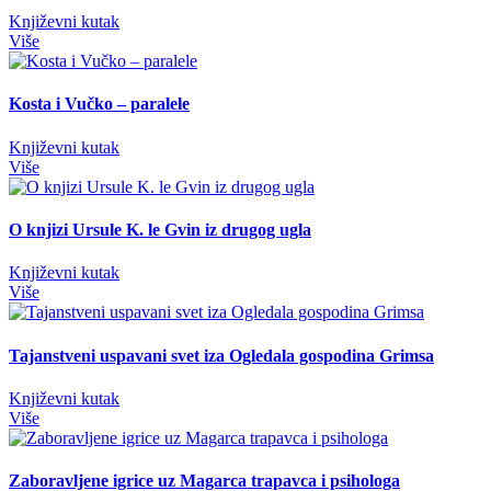
Književni kutak
Više
Kosta i Vučko – paralele
Književni kutak
Više
O knjizi Ursule K. le Gvin iz drugog ugla
Književni kutak
Više
Tajanstveni uspavani svet iza Ogledala gospodina Grimsa
Književni kutak
Više
Zaboravljene igrice uz Magarca trapavca i psihologa