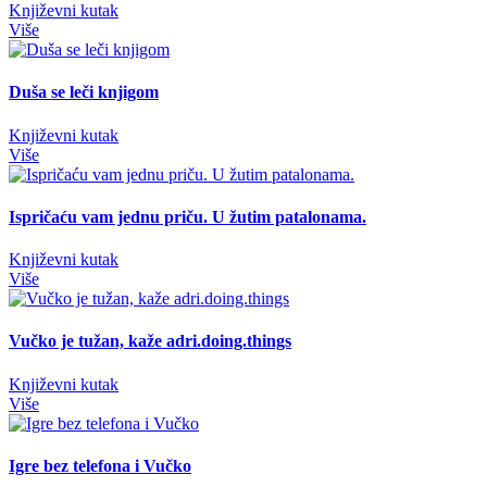
Književni kutak
Više
Duša se leči knjigom
Književni kutak
Više
Ispričaću vam jednu priču. U žutim patalonama.
Književni kutak
Više
Vučko je tužan, kaže adri.doing.things
Književni kutak
Više
Igre bez telefona i Vučko