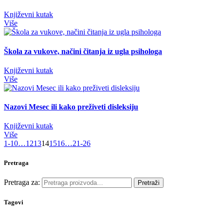
Književni kutak
Više
Škola za vukove, načini čitanja iz ugla psihologa
Književni kutak
Više
Nazovi Mesec ili kako preživeti disleksiju
Književni kutak
Više
1-10
…
12
13
14
15
16
…
21-26
Pretraga
Pretraga za:
Pretraži
Tagovi