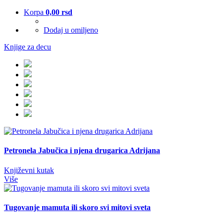
Korpa
0,00
rsd
Dodaj u omiljeno
Knjige za decu
Petronela Jabučica i njena drugarica Adrijana
Književni kutak
Više
Tugovanje mamuta ili skoro svi mitovi sveta