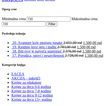
Opseg cene
Minimalna cena
Maksimalna cena
Filter
Poslednja izdanja
20. Avanture koje menjaju junake
2.651,00
rsd
1.500,00
rsd
19. Rastimo kroz igru i maštu
2.783,00
rsd
1.500,00
rsd
18. Biti svoj je najveća supermoć
2.376,00
rsd
1.500,00
rsd
17. Porodica, snovi i nesavršenosti
2.728,00
rsd
1.500,00
rsd
Kategorije knjiga
EACEA
AKCIJA – paketići
Knjige za edukatore
Knjige za decu 0-6 godina
Knjige za decu 7-8 godina
Knjige za decu 9-12 godina
Knjige za decu 13+ godina