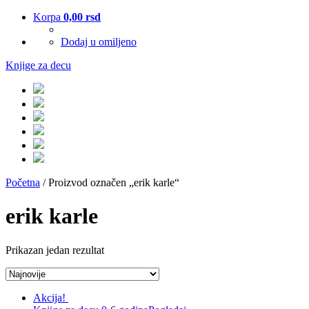
Korpa
0,00
rsd
Dodaj u omiljeno
Knjige za decu
Početna
/ Proizvod označen „erik karle“
erik karle
Prikazan jedan rezultat
Akcija!