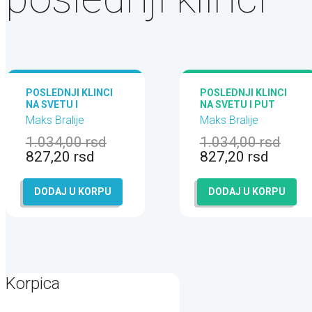
POSLEDNJI KLINCI
POSLEDNJI KLINCI
NA SVETU I
NA SVETU I PUT
SUDBONOSNA TRKA
KOSTURA
Maks Bralije
Maks Bralije
1.034,00
rsd
1.034,00
rsd
827,20
rsd
827,20
rsd
DODAJ U KORPU
DODAJ U KORPU
Korpica