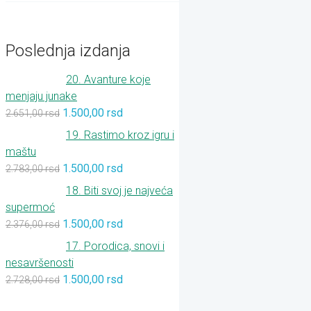
Poslednja izdanja
20. Avanture koje
menjaju junake
1.500,00
rsd
2.651,00
rsd
19. Rastimo kroz igru i
maštu
1.500,00
rsd
2.783,00
rsd
18. Biti svoj je najveća
supermoć
1.500,00
rsd
2.376,00
rsd
17. Porodica, snovi i
nesavršenosti
1.500,00
rsd
2.728,00
rsd