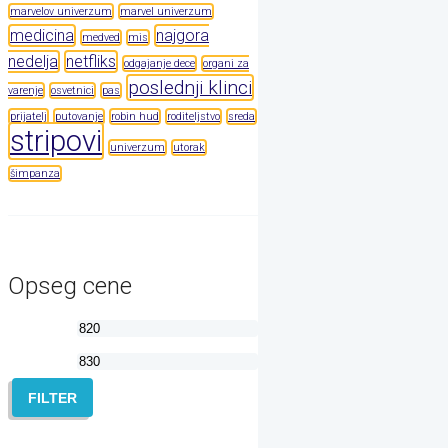
marvelov univerzum
marvel univerzum
medicina
najgora
medved
mis
nedelja
netfliks
odgajanje dece
organi za
poslednji klinci
varenje
osvetnici
pas
prijatelj
putovanje
robin hud
roditeljstvo
sreda
stripovi
univerzum
utorak
šimpanza
Opseg cene
Minimalna
Maksimalna
cena
cena
FILTER