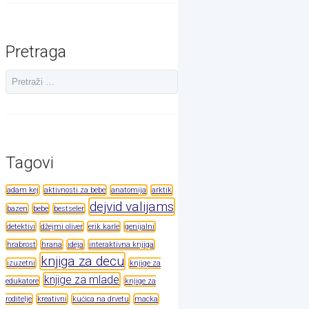
Pretraga
Tagovi
adam kej
aktivnosti za bebe
anatomija
arktik
dejvid valijams
bazen
bebe
bestseler
detektivi
džejmi oliver
erik karle
genijalni
hrabrost
hrana
ideja
interaktivna knjiga
knjiga za decu
izuzetni
knjige za
knjige za mlade
edukatore
knjige za
roditelje
kreativni
kućica na drvetu
macka