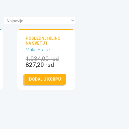
POSLEDNJI KLINCI
NA SVETU I
PONOĆNA OŠTRICA
Maks Bralije
1.034,00
rsd
827,20
rsd
DODAJ U KORPU