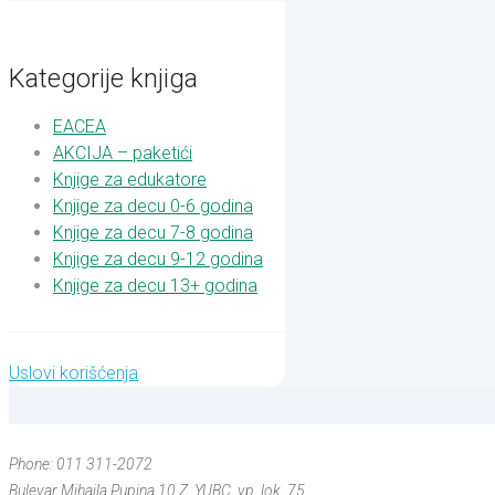
Kategorije knjiga
EACEA
AKCIJA – paketići
Knjige za edukatore
Knjige za decu 0-6 godina
Knjige za decu 7-8 godina
Knjige za decu 9-12 godina
Knjige za decu 13+ godina
Uslovi korišćenja
Phone: 011 311-2072
Bulevar Mihajla Pupina 10 Z, YUBC, vp, lok. 75