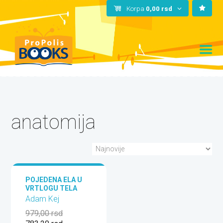
Korpa
0,00
rsd
anatomija
POJEDENA ELA U
VRTLOGU TELA
Adam Kej
979,00
rsd