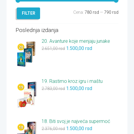
Minimal
Maksim
Cena:
780 rsd
—
790 rsd
FILTER
cena
cena
Poslednja izdanja
20. Avanture koje menjaju junake
1.500,00
rsd
2.651,00
rsd
19. Rastimo kroz igru i maštu
1.500,00
rsd
2.783,00
rsd
18. Biti svoj je najveća supermoć
1.500,00
rsd
2.376,00
rsd