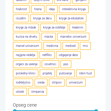
hrabrost
hrana
ideja
interaktivna knjiga
izuzetni
knjiga za decu
knjige za edukatore
knjige za mlade
knjige za roditelje
kreativni
kućica na drvetu
macka
marvelov univerzum
marvel univerzum
medicina
medved
mis
najgora nedelja
netfliks
odgajanje dece
organi za varenje
osvetnici
pas
poslednji klinci
prijatelj
putovanje
robin hud
roditeljstvo
sreda
stripovi
univerzum
utorak
šimpanza
Opseg cene