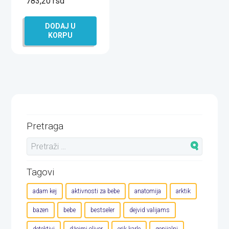
783,20
rsd
DODAJ U
KORPU
Pretraga
Tagovi
adam kej
aktivnosti za bebe
anatomija
arktik
bazen
bebe
bestseler
dejvid valijams
detektivi
džejmi oliver
erik karle
genijalni