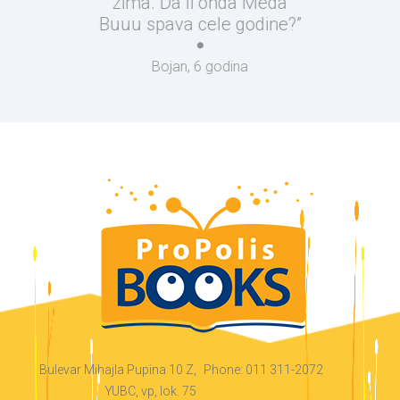
zima. Da li onda Meda
Buuu spava cele godine?”
Bojan, 6 godina
Bulevar Mihajla Pupina 10 Z,
Phone: 011 311-2072
YUBC, vp, lok. 75