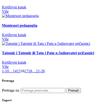
Književni kutak
Više
Montesori pedagogija
Književni kutak
Više
Tatomir i Tatomir ili Tatu i Patu u čudnovatoj pričaonici
Književni kutak
Više
1-10
…
14
15
16
17
18
…
21-26
Pretraga
Pretraga za:
Pretraži
Tagovi