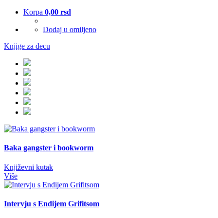
Korpa
0,00
rsd
Dodaj u omiljeno
Knjige za decu
Baka gangster i bookworm
Književni kutak
Više
Intervju s Endijem Grifitsom