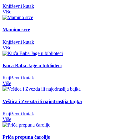
Književni kutak
Više
Mamino srce
Književni kutak
Više
Kuća Baba Jage u biblioteci
Književni kutak
Više
Veštica i Zvezda ili najodraslija bajka
Književni kutak
Više
Priča prepuna čarolije