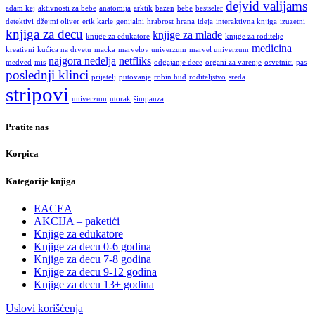
dejvid valijams
adam kej
aktivnosti za bebe
anatomija
arktik
bazen
bebe
bestseler
detektivi
džejmi oliver
erik karle
genijalni
hrabrost
hrana
ideja
interaktivna knjiga
izuzetni
knjiga za decu
knjige za mlade
knjige za edukatore
knjige za roditelje
medicina
kreativni
kućica na drvetu
macka
marvelov univerzum
marvel univerzum
najgora nedelja
netfliks
medved
mis
odgajanje dece
organi za varenje
osvetnici
pas
poslednji klinci
prijatelj
putovanje
robin hud
roditeljstvo
sreda
stripovi
univerzum
utorak
šimpanza
Pratite nas
Korpica
Kategorije knjiga
EACEA
AKCIJA – paketići
Knjige za edukatore
Knjige za decu 0-6 godina
Knjige za decu 7-8 godina
Knjige za decu 9-12 godina
Knjige za decu 13+ godina
Uslovi korišćenja