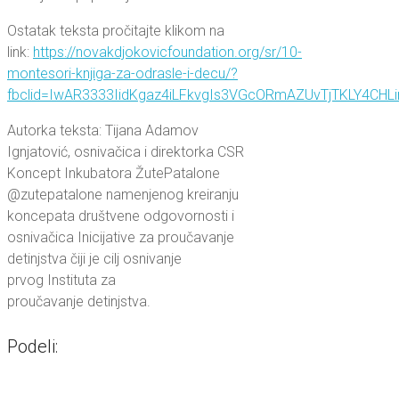
Ostatak teksta pročitajte klikom na
link:
https://novakdjokovicfoundation.org/sr/10-
montesori-knjiga-za-odrasle-i-decu/?
fbclid=IwAR3333IidKgaz4iLFkvgIs3VGcORmAZUvTjTKLY4CHLi
Autorka teksta: Tijana Adamov
Ignjatović, osnivačica i direktorka CSR
Koncept Inkubatora ŽutePatalone
@zutepatalone namenjenog kreiranju
koncepata društvene odgovornosti i
osnivačica Inicijative za proučavanje
detinjstva čiji je cilj osnivanje
prvog Instituta za
proučavanje detinjstva.
Podeli: