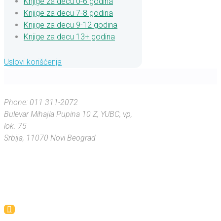
Knjige za decu 0-6 godina
Knjige za decu 7-8 godina
Knjige za decu 9-12 godina
Knjige za decu 13+ godina
Uslovi korišćenja
Phone: 011 311-2072
Bulevar Mihajla Pupina 10 Z, YUBC, vp,
„Pandana je
„Medvedi
„Zašto je
lok. 75
spavaju zimi,
Miša siv kao
poljubila
Srbija, 11070 Novi Beograd
Tom, a Gliša
Nikoalu u
a na
iste boje kao
obraz zato
Severnom
polu je uvek
što su još
Džeri?”
mali, a kada
zima. Da li
onda Meda
porastu,
Luka, 5 godina
Buuu spava
poljubiće se
cele godine?”
u (hi-hi-hi)!”