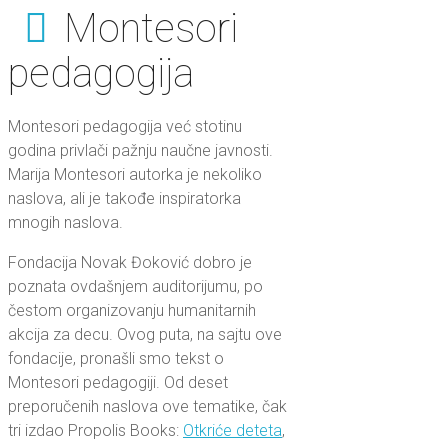
Montesori
pedagogija
Montesori pedagogija već stotinu
godina privlači pažnju naučne javnosti.
Marija Montesori autorka je nekoliko
naslova, ali je takođe inspiratorka
mnogih naslova.
Fondacija Novak Đoković dobro je
poznata ovdašnjem auditorijumu, po
čestom organizovanju humanitarnih
akcija za decu. Ovog puta, na sajtu ove
fondacije, pronašli smo tekst o
Montesori pedagogiji. Od deset
preporučenih naslova ove tematike, čak
tri izdao Propolis Books:
Otkriće deteta
,