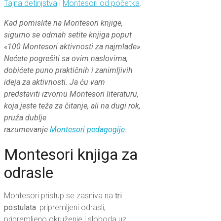
Tajna detinjstva
i
Montesori od početka
.
Kad pomislite na Montesori knjige,
sigurno se odmah setite knjiga poput
«100 Montesori aktivnosti za najmlađe».
Nećete pogrešiti sa ovim naslovima,
dobićete puno praktičnih i zanimljivih
ideja za aktivnosti. Ja ću vam
predstaviti izvornu Montesori literaturu,
koja jeste teža za čitanje, ali na dugi rok,
pruža dublje
razumevanje
Montesori pedagogije
.
Montesori knjiga za
odrasle
Montesori pristup se zasniva na
tri
postulata
: pripremljeni odrasli,
pripremljeno okruženje i sloboda uz