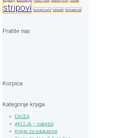
prijatelj
putovanje
robin hud
roditeljstvo
sreda
stripovi
univerzum
utorak
šimpanza
Pratite nas
Korpica
Kategorije knjiga
EACEA
AKCIJA – paketići
Knjige za edukatore