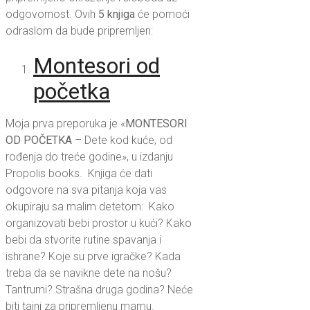
odgovornost. Ovih
5 knjiga
će pomoći
odraslom da bude pripremljen:
Montesori od
početka
Moja prva preporuka je «
MONTESORI
OD POČETKA
– Dete kod kuće, od
rođenja do treće godine», u izdanju
Propolis books.
Knjiga će dati
odgovore na sva pitanja koja vas
okupiraju sa malim detetom: Kako
organizovati bebi prostor u kući? Kako
bebi da stvorite rutine spavanja i
ishrane? Koje su prve igračke? Kada
treba da se navikne dete na nošu?
Tantrumi? Strašna druga godina? Neće
biti tajni za pripremljenu mamu.