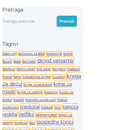
Pretraga
Pretraga
Pretraži
za:
Tagovi
adam kej
aktivnosti za bebe
anatomija
arktik
dejvid valijams
bazen
bebe
bestseler
detektivi
džejmi oliver
erik karle
genijalni
hrabrost
knjiga
hrana
ideja
interaktivna knjiga
izuzetni
za decu
knjige za
knjige za edukatore
mlade
knjige za roditelje
kreativni
kućica na
drvetu
macka
marvelov univerzum
marvel
medicina
najgora
univerzum
medved
mis
nedelja
netfliks
odgajanje dece
organi za
poslednji klinci
varenje
osvetnici
pas