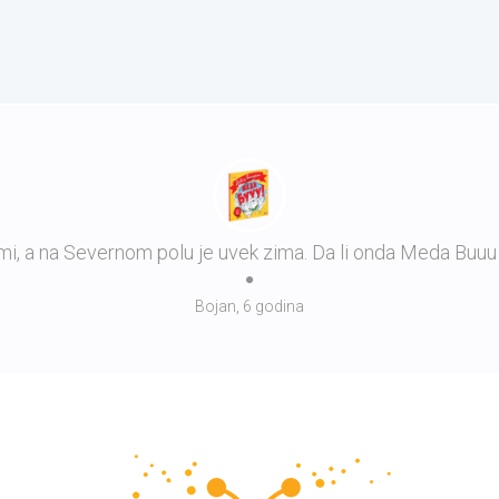
mi, a na Severnom polu je uvek zima. Da li onda Meda Buuu
Bojan, 6 godina