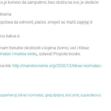
to je korisno da zampatmo, bez obzira na sve, je sledeće:
rlinama
opštava da odmoriš, plačeš, smeješ se, tražiš zagrljaj ili
kvu kakva si.
nam trenutne okolnosti u kojima živimo, već i Klinac
rmalac i mašina senki
„, izdavač Propolis books.
na link:
http://maminovreme.org/2020/12/klinac-normalac-
superheroji
,
klinac normalac
,
greg džejms
,
kris smit
,
superzlikovci