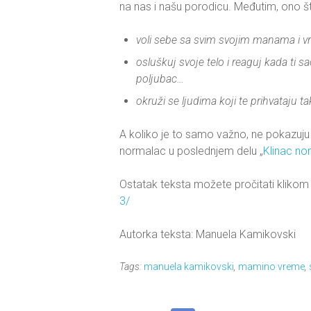
na nas i našu porodicu. Međutim, ono š
voli sebe sa svim svojim manama i v
osluškuj svoje telo i reaguj kada ti sa
poljubac…
okruži se ljudima koji te prihvataju ta
A koliko je to samo važno, ne pokazuju 
normalac u poslednjem delu „
Klinac no
Ostatak teksta možete pročitati klikom 
3/
Autorka teksta: Manuela Kamikovski
Tags:
manuela kamikovski
,
mamino vreme
,