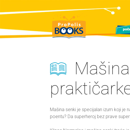
Mašina
praktičark
Mašina senki je specijalan izum koji je
poentu? Da superheroj bez prave super