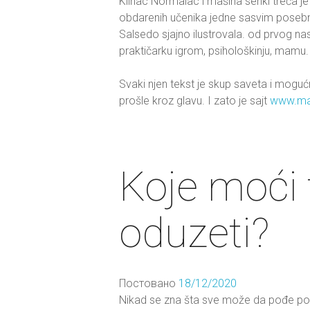
Klinac Normalac i mašina senki treća je
obdarenih učenika jedne sasvim posebne 
Salsedo sjajno ilustrovala. od prvog n
praktičarku igrom, psihološkinju, mamu.
Svaki njen tekst je skup saveta i moguć
prošle kroz glavu. I zato je sajt
www.ma
Koje moći 
oduzeti?
Постовано
18/12/2020
Nikad se zna šta sve može da pođe po zl