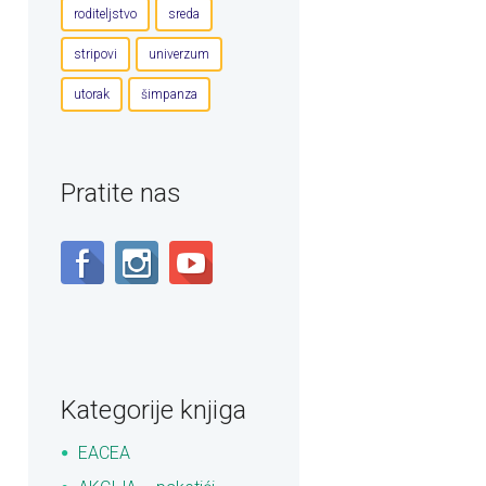
roditeljstvo
sreda
stripovi
univerzum
utorak
šimpanza
Pratite nas
Kategorije knjiga
EACEA