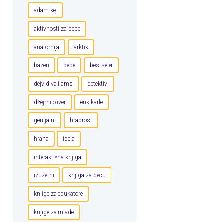
adam kej
aktivnosti za bebe
anatomija
arktik
bazen
bebe
bestseler
dejvid valijams
detektivi
džejmi oliver
erik karle
genijalni
hrabrost
hrana
ideja
interaktivna knjiga
izuzetni
knjiga za decu
knjige za edukatore
knjige za mlade