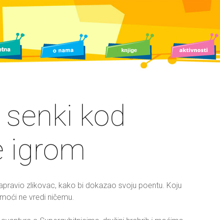
 senki kod
e igrom
 napravio zlikovac, kako bi dokazao svoju poentu. Koju
moći ne vredi ničemu.