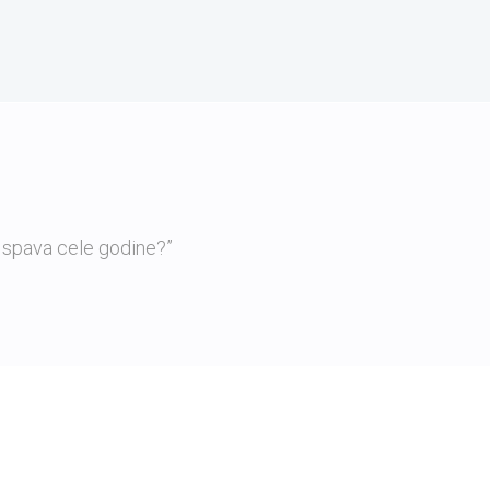
 spava cele godine?”
„Pand