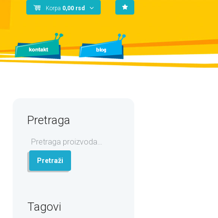
Korpa
0,00
rsd
Pretraga
Pretraga
za:
Pretraži
Tagovi