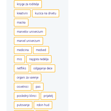
knjige za roditelje
kreativni
kućica na drvetu
macka
marvelov univerzum
marvel univerzum
medicina
medved
mis
najgora nedelja
netfliks
odgajanje dece
organi za varenje
osvetnici
pas
poslednji klinci
prijatelj
putovanje
robin hud