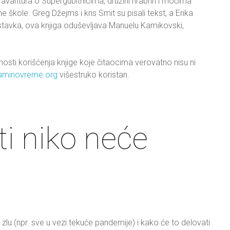
 avantura o Supergubitnicima, družini hrabrih i moćima
škole. Greg Džejms i kris Smit su pisali tekst, a Erika
astavka, ova knjiga oduševljava Manuelu Kamikovski,
nosti korišćenja knjige koje čitaocima verovatno nisu ni
minovreme.org
višestruko koristan.
ti niko neće
u (npr. sve u vezi tekuće pandemije) i kako će to delovati