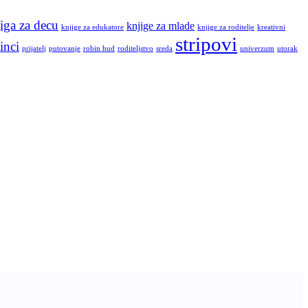
iga za decu
knjige za mlade
knjige za edukatore
knjige za roditelje
kreativni
stripovi
inci
prijatelj
putovanje
robin hud
roditeljstvo
sreda
univerzum
utorak