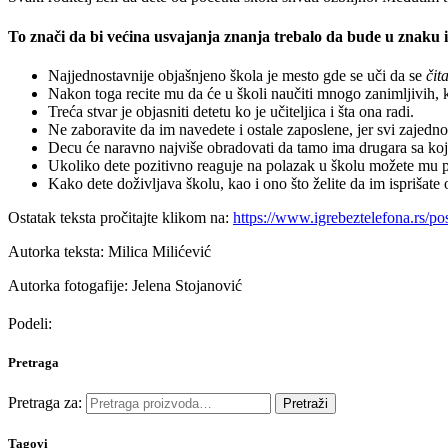
To znači da bi većina usvajanja znanja trebalo da bude u znaku 
Najjednostavnije objašnjeno škola je mesto gde se uči da se
čit
Nakon toga recite mu da će u školi naučiti mnogo zanimljivih, k
Treća stvar je objasniti detetu ko je učiteljica i šta ona radi.
Ne zaboravite da im navedete i ostale zaposlene, jer svi zajedno
Decu će naravno najviše obradovati da tamo ima drugara sa kojim
Ukoliko dete pozitivno reaguje na polazak u školu možete mu priča
Kako dete doživljava školu, kao i ono što želite da im isprišate o
Ostatak teksta pročitajte klikom na:
https://www.igrebeztelefona.rs/
Autorka teksta: Milica Milićević
Autorka fotogafije: Jelena Stojanović
Podeli:
Pretraga
Pretraga za:
Pretraži
Tagovi