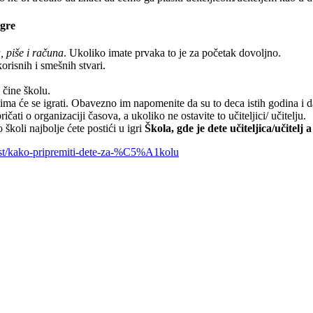
igre
a, piše i računa
. Ukoliko imate prvaka to je za početak dovoljno.
orisnih i smešnih stvari.
 čine školu.
a će se igrati. Obavezno im napomenite da su to deca istih godina i da
ti o organizaciji časova, a ukoliko ne ostavite to učiteljici/ učitelju.
 školi najbolje ćete postići u igri
Škola, gde je dete učiteljica/učitelj a
post/kako-pripremiti-dete-za-%C5%A1kolu