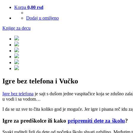
Korpa
0,00
rsd
Dodaj u omiljeno
Knjige za decu
Igre bez telefona i Vučko
Igre bez telefona
je sajt s dušom jedne vaspitačice koja se zdušno zalaž
u vodi i sa vodom…
I da se uz sve to čita koliko god je moguće. Jer igre i pisana reč idu z
Igre za predškolce ili kako
pripremiti dete za školu
?
Svaki roditelj želi da dete od početka školu shvati ozbiljno. Međutim t