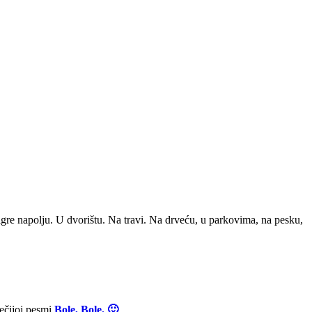
e igre napolju. U dvorištu. Na travi. Na drveću, u parkovima, na pesku,
dečijoj pesmi
Bole, Bole. 🙂