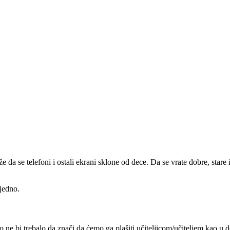
e da se telefoni i ostali ekrani sklone od dece. Da se vrate dobre, star
ajedno.
o ne bi trebalo da znači da ćemo ga plašiti učiteljicom/učiteljem kao u 