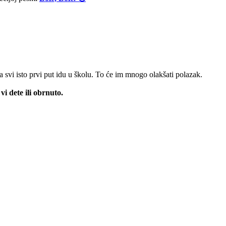
 svi isto prvi put idu u školu. To će im mnogo olakšati polazak.
 vi dete ili obrnuto.