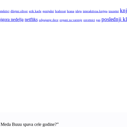
knj
etektivi
džejmi oliver
erik karle
genijalni
hrabrost
hrana
ideja
interaktivna knjiga
izuzetni
poslednji kl
jgora nedelja
netfliks
odgajanje dece
organi za varenje
osvetnici
pas
a Meda Buuu spava cele godine?”