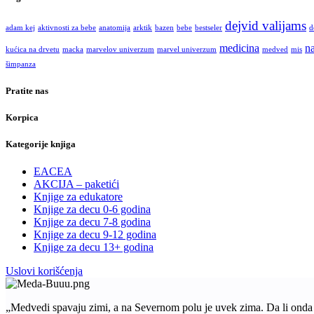
dejvid valijams
adam kej
aktivnosti za bebe
anatomija
arktik
bazen
bebe
bestseler
d
medicina
na
kućica na drvetu
macka
marvelov univerzum
marvel univerzum
medved
mis
šimpanza
Pratite nas
Korpica
Kategorije knjiga
EACEA
AKCIJA – paketići
Knjige za edukatore
Knjige za decu 0-6 godina
Knjige za decu 7-8 godina
Knjige za decu 9-12 godina
Knjige za decu 13+ godina
Uslovi korišćenja
„Medvedi spavaju zimi, a na Severnom polu je uvek zima. Da li ond