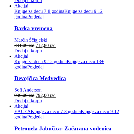
Dodaj u korpu
Akcija!
Knjige za decu 7-8 godina
Knjige za decu 9-12
godina
Pogledaj
Barka vremena
Marćin Ščigjelski
891,00
rsd
712,80
rsd
Dodaj u korpu
Akcija!
Knjige za decu 9-12 godina
Knjige za decu 13+
godina
Pogledaj
Devojčica Medvedica
Sofi Anderson
990,00
rsd
792,00
rsd
Dodaj u korpu
Akcija!
EACEA
Knjige za decu 7-8 godina
Knjige za decu 9-12
godina
Pogledaj
Petronela Jabučica: Začarana vodenica