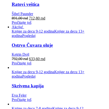
Ratovi veštica
Šibel Paunder
891,00
rsd
712,80
rsd
Pročitajte još
Akcija!
Knjige za decu 9-12 godina
Knjige za decu 13+
godina
Pogledaj
Ostrvo Čuvara oluje
Ketrin Dojl
792,00
rsd
633,60
rsd
Pročitajte još
Knjige za decu 9-12 godina
Knjige za decu 13+
godina
Pogledaj
Skrivena kapija
Eva Feler
Pročitajte još
Knjige za decu 7-8 godina
Knjige za decu 9-12