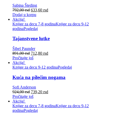
Sabina Šteding
792,00
rsd
633,60
rsd
Dodaj u korpu
Akcija!
Knjige za decu 7-8 godina
Knjige za decu 9-12
godina
Pogledaj
Tajanstvene lutke
Šibel Paunder
891,00
rsd
712,80
rsd
Pročitajte još
Akcija!
Knjige za decu 9-12 godina
Pogledaj
Kuća na pilećim nogama
Sofi Anderson
924,00
rsd
739,20
rsd
Pročitajte još
Akcija!
Knjige za decu 7-8 godina
Knjige za decu 9-12
godina
Pogledaj