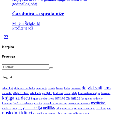
godina
Pogledaj
Čarobnica sa sprata niže
Marćin Ščigjelski
Pročitajte još
1
2
3
Korpica
Pretraga
Tagovi
dejvid valijams
adam kej
aktivnosti za bebe
anatomija
arktik
bazen
bebe
bestseler
detektivi
džejmi oliver
erik karle
genijalni
hrabrost
hrana
ideja
interaktivna knjiga
izuzetni
knjiga za decu
knjige za mlade
knjige za edukatore
knjige za roditelje
medicina
kreativni
kućica na drvetu
macka
marvelov univerzum
marvel univerzum
najgora nedelja
netfliks
medved
mis
odgajanje dece
organi za varenje
osvetnici
pas
poslednji klinci
prijatelj
putovanje
robin hud
roditeljstvo
sreda