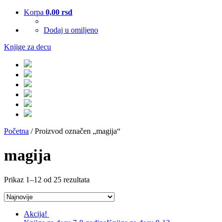
Korpa
0,00
rsd
Dodaj u omiljeno
Knjige za decu
Početna
/ Proizvod označen „magija“
magija
Prikaz 1–12 od 25 rezultata
Akcija!