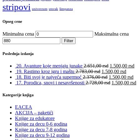
stripovi
univerzum
utorak
šimpanza
Opseg cene
Minimalna cena
Maksimalna cena
Filter
Poslednja izdanja
20. Avanture koje menjaju junake
2.651,00
rsd
1.500,00
rsd
19. Rastimo kroz igru i maštu
2.783,00
rsd
1.500,00
rsd
18. Biti svoj je najveća supermoć
2.376,00
rsd
1.500,00
rsd
17. Porodica, snovi i nesavršenosti
2.728,00
rsd
1.500,00
rsd
Kategorije knjiga
EACEA
AKCIJA – paketići
Knjige za edukatore
Knjige za decu 0-6 godina
Knjige za decu 7-8 godina
Knjige za decu 9-12 godina