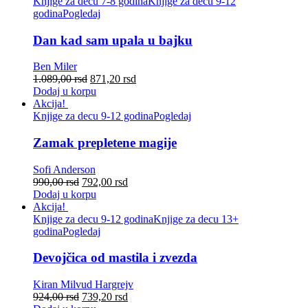
Knjige za decu 7-8 godina
Knjige za decu 9-12
godina
Pogledaj
Dan kad sam upala u bajku
Ben Miler
1.089,00
rsd
871,20
rsd
Dodaj u korpu
Akcija!
Knjige za decu 9-12 godina
Pogledaj
Zamak prepletene magije
Sofi Anderson
990,00
rsd
792,00
rsd
Dodaj u korpu
Akcija!
Knjige za decu 9-12 godina
Knjige za decu 13+
godina
Pogledaj
Devojčica od mastila i zvezda
Kiran Milvud Hargrejv
924,00
rsd
739,20
rsd