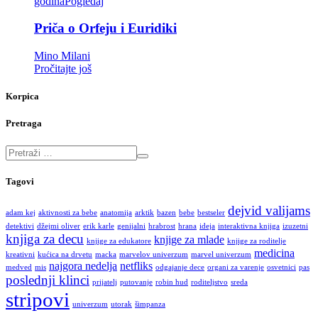
godina
Pogledaj
Priča o Orfeju i Euridiki
Mino Milani
Pročitajte još
Korpica
Pretraga
Tagovi
dejvid valijams
adam kej
aktivnosti za bebe
anatomija
arktik
bazen
bebe
bestseler
detektivi
džejmi oliver
erik karle
genijalni
hrabrost
hrana
ideja
interaktivna knjiga
izuzetni
knjiga za decu
knjige za mlade
knjige za edukatore
knjige za roditelje
medicina
kreativni
kućica na drvetu
macka
marvelov univerzum
marvel univerzum
najgora nedelja
netfliks
medved
mis
odgajanje dece
organi za varenje
osvetnici
pas
poslednji klinci
prijatelj
putovanje
robin hud
roditeljstvo
sreda
stripovi
univerzum
utorak
šimpanza