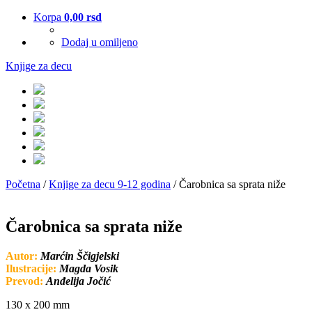
Korpa
0,00
rsd
Dodaj u omiljeno
Knjige za decu
Početna
/
Knjige za decu 9-12 godina
/ Čarobnica sa sprata niže
Čarobnica sa sprata niže
Autor:
Marćin Ščigjelski
Ilustracije:
Magda Vosik
Prevod:
Anđelija Jočić
130 x 200 mm