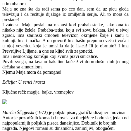
u inkubatoru.
Maja ne zna šta da radi sama po ceo dan, sem da uz picu gleda
televiziju i da recituje dijaloge iz omiljenih serija. Ali to mora da
prestane!
I zato su Maju poslali na raspust kod prababa-tetke, iako ona to
nikako nije želela. Prababa-tetka, koju svi zovu bakata, živi u sivoj
zgradi, ima starinski crnobeli televizor, okrnjene šolje i kadu u
kuhinji. Ima i mačka. A on govori! Ima baštu prepunu cveća i voća i
u njoj vevericu koja je umislila da je lisica! Ili je obrnuto? I ima
Prevrtljive Ljiljane, a one su ključ svih zagonetki.
Ima i nesnosnog komšiju koji svima pravi smicalice.
Povrh svega, na tavanu bakatine kuće živi dobrodušni duh jednog
dečaka sa amnezijom.
Njemu Maja mora da pomogne!
Edicija: U senci hrasta
Ključne reči: magija, bajke, vremeplov
Marćin Ščigjelski
(1972) je poljski pisac, grafički dizajner i novinar.
Autor je pozorišnih komada i novela za tinejdžere i odrasle, jedan od
najpopularnijih poljskih pisaca današnjice. Dobitnik je brojnih
nagrada. Njegovi romani su dinamični, zanimljivi, obogaćeni