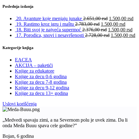
Poslednja izdanja
20. Avanture koje menjaju junake
2.651,00
rsd
1.500,00
rsd
19. Rastimo kroz igru i maštu
2.783,00
rsd
1.500,00
rsd
18. Biti svoj je najveća supermoć
2.376,00
rsd
1.500,00
rsd
17. Porodica, snovi i nesavršenosti
2.728,00
rsd
1.500,00
rsd
Kategorije knjiga
EACEA
AKCIJA – paketići
Knjige za edukatore
Knjige za decu 0-6 godina
Knjige za decu 7-8 godina
Knjige za decu 9-12 godina
Knjige za decu 13+ godina
Uslovi korišćenja
„Medvedi spavaju zimi, a na Severnom polu je uvek zima. Da li
onda Meda Buuu spava cele godine?”
Bojan, 6 godina