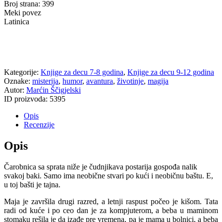
Broj strana: 399
Meki povez
Latinica
Kategorije:
Knjige za decu 7-8 godina
,
Knjige za decu 9-12 godina
Oznake:
misterija
,
humor
,
avantura
,
životinje
,
magija
Autor:
Marćin Ščigjelski
ID proizvoda:
5395
Opis
Recenzije
Opis
Č
arobnica sa sprata niže je čudnjikava postarija gospođa nalik
svakoj baki. Samo ima neobične stvari po kući i neobičnu baštu. E,
u toj bašti je tajna.
Maja je završila drugi razred, a letnji raspust počeo je kišom. Tata
radi od kuće i po ceo dan je za kompjuterom, a beba u maminom
stomaku rešila je da izađe pre vremena, pa je mama u bolnici, a beba