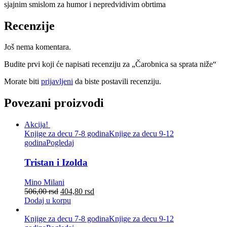
sjajnim smislom za humor i nepredvidivim obrtima
Recenzije
Još nema komentara.
Budite prvi koji će napisati recenziju za „Čarobnica sa sprata niže“
Morate biti
prijavljeni
da biste postavili recenziju.
Povezani proizvodi
Akcija!
Knjige za decu 7-8 godina
Knjige za decu 9-12
godina
Pogledaj
Tristan i Izolda
Mino Milani
506,00
rsd
404,80
rsd
Dodaj u korpu
Knjige za decu 7-8 godina
Knjige za decu 9-12