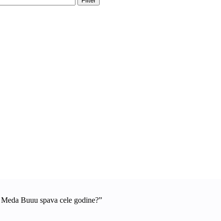
Filter
a Meda Buuu spava cele godine?”