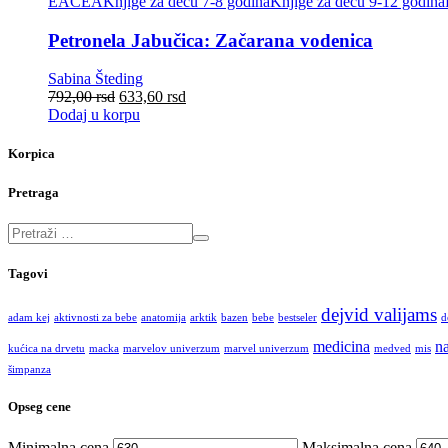
EACEA
Knjige za decu 7-8 godina
Knjige za decu 9-12 godina
Petronela Jabučica: Začarana vodenica
Sabina Šteding
792,00
rsd
633,60
rsd
Dodaj u korpu
Korpica
Pretraga
Tagovi
dejvid valijams
adam kej
aktivnosti za bebe
anatomija
arktik
bazen
bebe
bestseler
d
medicina
na
kućica na drvetu
macka
marvelov univerzum
marvel univerzum
medved
mis
šimpanza
Opseg cene
Minimalna cena
Maksimalna cena