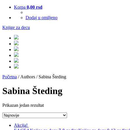
Korpa
0,00
rsd
Dodaj u omiljeno
Knjige za decu
Početna
/ Authors / Sabina Šteding
Sabina Šteding
Prikazan jedan rezultat
Akcija!