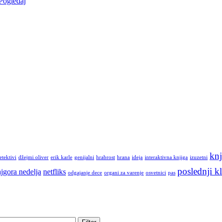
Pogledaj
knj
etektivi
džejmi oliver
erik karle
genijalni
hrabrost
hrana
ideja
interaktivna knjiga
izuzetni
poslednji kl
jgora nedelja
netfliks
odgajanje dece
organi za varenje
osvetnici
pas