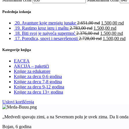
Poslednja izdanja
20. Avanture koje menjaju junake
2.651,00
rsd
1.500,00
rsd
19. Rastimo kroz igru i maštu
2.783,00
rsd
1.500,00
rsd
18. Biti svoj je najveća supermoć
2.376,00
rsd
1.500,00
rsd
17. Porodica, snovi i nesavršenosti
2.728,00
rsd
1.500,00
rsd
Kategorije knjiga
EACEA
AKCIJA – paketići
Knjige za edukatore
Knjige za decu 0-6 godina
Knjige za decu 7-8 godina
Knjige za decu 9-12 godina
Knjige za decu 13+ godina
Uslovi korišćenja
„Medvedi spavaju zimi, a na Severnom polu je uvek zima. Da li ond
Bojan, 6 godina