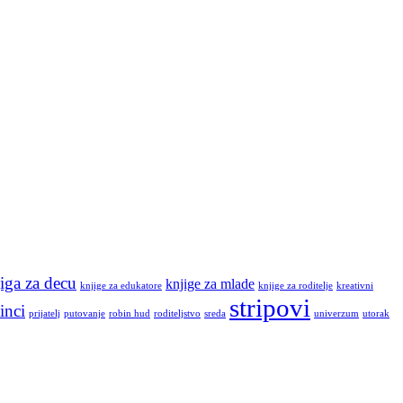
iga za decu
knjige za mlade
knjige za edukatore
knjige za roditelje
kreativni
stripovi
inci
prijatelj
putovanje
robin hud
roditeljstvo
sreda
univerzum
utorak