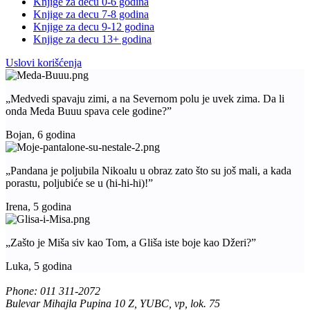
Knjige za decu 0-6 godina
Knjige za decu 7-8 godina
Knjige za decu 9-12 godina
Knjige za decu 13+ godina
Uslovi korišćenja
„Medvedi spavaju zimi, a na Severnom polu je uvek zima. Da li
onda Meda Buuu spava cele godine?”
Bojan, 6 godina
„Pandana je poljubila Nikoalu u obraz zato što su još mali, a kada
porastu, poljubiće se u (hi-hi-hi)!”
Irena, 5 godina
„Zašto je Miša siv kao Tom, a Gliša iste boje kao Džeri?”
Luka, 5 godina
Phone: 011 311-2072
Bulevar Mihajla Pupina 10 Z, YUBC, vp, lok. 75