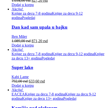
1.034,00
rsd
827,20
rsd
Dodaj u korpu
Akcija!
Knjige za decu 7-8 godina
Knjige za decu 9-12
godina
Pogledaj
Dan kad sam upala u bajku
Ben Miler
1.089,00
rsd
871,20
rsd
Dodaj u korpu
Akcija!
Knjige za decu 7-8 godina
Knjige za decu 9-12 godina
Knjige
za decu 13+ godina
Pogledaj
Super lako
Kabi Lame
792,00
rsd
633,60
rsd
Dodaj u korpu
Akcija!
EACEA
Knjige za decu 7-8 godina
Knjige za decu 9-12
godina
Knjige za decu 13+ godina
Pogledaj
Komšija pod plafonom