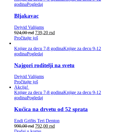
godina
Pogledaj
Bljakavac
Dejvid Valijams
924,00
rsd
739,20
rsd
Pročitajte još
Knjige za decu 7-8 godina
Knjige za decu 9-12
godina
Pogledaj
Najgori roditelji na svetu
Dejvid Valijams
Pročitajte još
Akcija!
Knjige za decu 7-8 godina
Knjige za decu 9-12
godina
Pogledaj
Kućica na drvetu od 52 sprata
Endi Grifits
Teri Denton
990,00
rsd
792,00
rsd
Dodaj u korpu