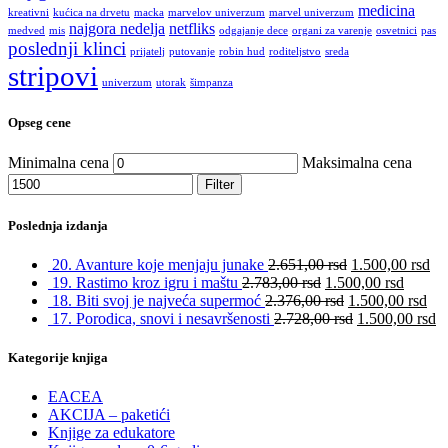
medicina
kreativni
kućica na drvetu
macka
marvelov univerzum
marvel univerzum
najgora nedelja
netfliks
medved
mis
odgajanje dece
organi za varenje
osvetnici
pas
poslednji klinci
prijatelj
putovanje
robin hud
roditeljstvo
sreda
stripovi
univerzum
utorak
šimpanza
Opseg cene
Minimalna cena
Maksimalna cena
Filter
Poslednja izdanja
20. Avanture koje menjaju junake
2.651,00
rsd
1.500,00
rsd
19. Rastimo kroz igru i maštu
2.783,00
rsd
1.500,00
rsd
18. Biti svoj je najveća supermoć
2.376,00
rsd
1.500,00
rsd
17. Porodica, snovi i nesavršenosti
2.728,00
rsd
1.500,00
rsd
Kategorije knjiga
EACEA
AKCIJA – paketići
Knjige za edukatore