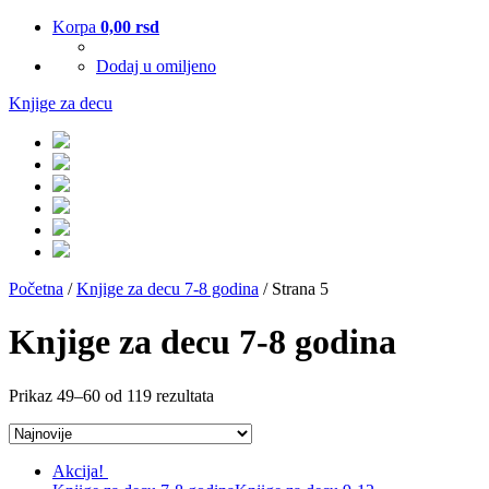
Korpa
0,00
rsd
Dodaj u omiljeno
Knjige za decu
Početna
/
Knjige za decu 7-8 godina
/ Strana 5
Knjige za decu 7-8 godina
Prikaz 49–60 od 119 rezultata
Akcija!