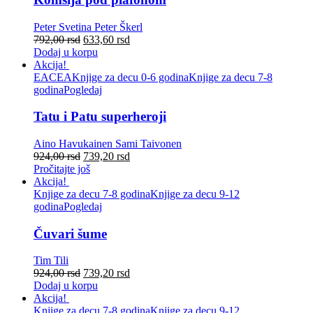
Peter Svetina
Peter Škerl
792,00
rsd
633,60
rsd
Dodaj u korpu
Akcija!
EACEA
Knjige za decu 0-6 godina
Knjige za decu 7-8
godina
Pogledaj
Tatu i Patu superheroji
Aino Havukainen
Sami Taivonen
924,00
rsd
739,20
rsd
Pročitajte još
Akcija!
Knjige za decu 7-8 godina
Knjige za decu 9-12
godina
Pogledaj
Čuvari šume
Tim Tili
924,00
rsd
739,20
rsd
Dodaj u korpu
Akcija!
Knjige za decu 7-8 godina
Knjige za decu 9-12