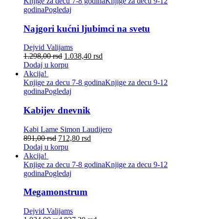
Knjige za decu 7-8 godina
Knjige za decu 9-12
godina
Pogledaj
Najgori kućni ljubimci na svetu
Dejvid Valijams
1.298,00
rsd
1.038,40
rsd
Dodaj u korpu
Akcija!
Knjige za decu 7-8 godina
Knjige za decu 9-12
godina
Pogledaj
Kabijev dnevnik
Kabi Lame
Simon Laudijero
891,00
rsd
712,80
rsd
Dodaj u korpu
Akcija!
Knjige za decu 7-8 godina
Knjige za decu 9-12
godina
Pogledaj
Megamonstrum
Dejvid Valijams