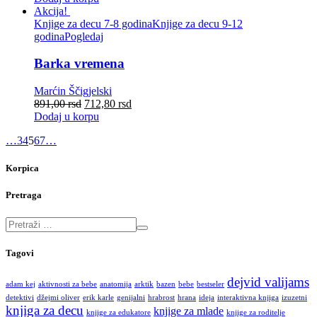
Akcija!
Knjige za decu 7-8 godina
Knjige za decu 9-12
godina
Pogledaj
Barka vremena
Marćin Ščigjelski
891,00
rsd
712,80
rsd
Dodaj u korpu
…
3
4
5
6
7
…
Korpica
Pretraga
Tagovi
dejvid valijams
adam kej
aktivnosti za bebe
anatomija
arktik
bazen
bebe
bestseler
detektivi
džejmi oliver
erik karle
genijalni
hrabrost
hrana
ideja
interaktivna knjiga
izuzetni
knjiga za decu
knjige za mlade
knjige za edukatore
knjige za roditelje