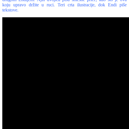
koju upravo držite u ruci. Teri crta ilustracije, dok Endi piše
tekstove.