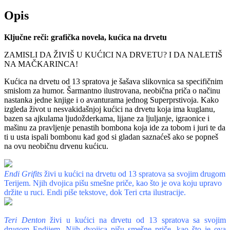
Opis
Ključne reči: grafička novela, kućica na drvetu
ZAMISLI DA ŽIVIŠ U KUĆICI NA DRVETU? I DA NALETIŠ
NA MAČKARINCA!
K
ućica na drvetu od 13 spratova je šašava slikovnica sa specifičnim
smislom za humor. Šarmantno ilustrovana, neobična priča o načinu
nastanka jedne knjige i o avanturama jednog Superprstivoja. Kako
izgleda život u nesvakidašnjoj kućici na drvetu koja ima kuglanu,
bazen sa ajkulama ljudožderkama, lijane za ljuljanje, igraonice i
mašinu za pravljenje penastih bombona koja ide za tobom i juri te da
ti u usta ispali bombonu kad god si gladan saznaćeš ako se popneš
na ovu neobičnu drvenu kućicu.
Endi Grifits
živi u kućici na drvetu od 13 spratova sa svojim drugom
Terijem. Njih dvojica pišu smešne priče, kao što je ova koju upravo
držite u ruci. Endi piše tekstove, dok Teri crta ilustracije.
Teri Denton
živi u kućici na drvetu od 13 spratova sa svojim
drugom Endijem. Njih dvojica pišu smešne priče, kao što je ova