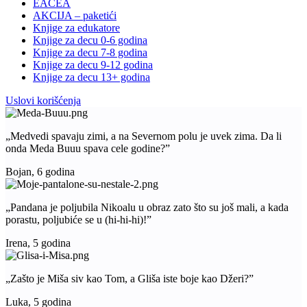
EACEA
AKCIJA – paketići
Knjige za edukatore
Knjige za decu 0-6 godina
Knjige za decu 7-8 godina
Knjige za decu 9-12 godina
Knjige za decu 13+ godina
Uslovi korišćenja
„Medvedi spavaju zimi, a na Severnom polu je uvek zima. Da li
onda Meda Buuu spava cele godine?”
Bojan, 6 godina
„Pandana je poljubila Nikoalu u obraz zato što su još mali, a kada
porastu, poljubiće se u (hi-hi-hi)!”
Irena, 5 godina
„Zašto je Miša siv kao Tom, a Gliša iste boje kao Džeri?”
Luka, 5 godina