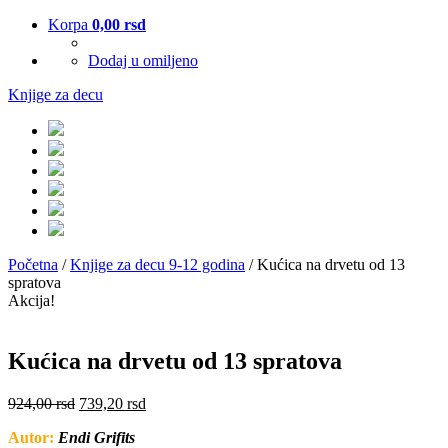
Korpa
0,00
rsd
Dodaj u omiljeno
Knjige za decu
Početna
/
Knjige za decu 9-12 godina
/ Kućica na drvetu od 13
spratova
Akcija!
Kućica na drvetu od 13 spratova
924,00
rsd
739,20
rsd
Autor:
Endi Grifits