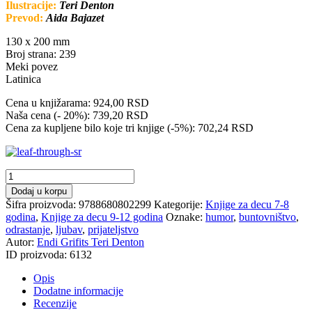
Ilustracije:
Teri Denton
Prevod:
Aida Bajazet
130 x 200 mm
Broj strana: 239
Meki povez
Latinica
Cena u knjižarama: 924,00 RSD
Naša cena (- 20%): 739,20 RSD
Cena za kupljene bilo koje tri knjige (-5%): 702,24 RSD
Kućica
na
Dodaj u korpu
drvetu
Šifra proizvoda:
9788680802299
Kategorije:
Knjige za decu 7-8
od
godina
,
Knjige za decu 9-12 godina
Oznake:
humor
,
buntovništvo
,
13
odrastanje
,
ljubav
,
prijateljstvo
spratova
Autor:
Endi Grifits
Teri Denton
količina
ID proizvoda:
6132
Opis
Dodatne informacije
Recenzije