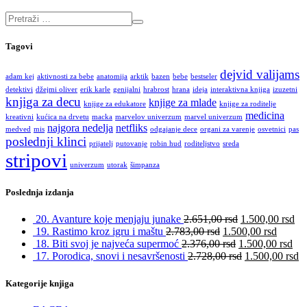
Tagovi
dejvid valijams
adam kej
aktivnosti za bebe
anatomija
arktik
bazen
bebe
bestseler
detektivi
džejmi oliver
erik karle
genijalni
hrabrost
hrana
ideja
interaktivna knjiga
izuzetni
knjiga za decu
knjige za mlade
knjige za edukatore
knjige za roditelje
medicina
kreativni
kućica na drvetu
macka
marvelov univerzum
marvel univerzum
najgora nedelja
netfliks
medved
mis
odgajanje dece
organi za varenje
osvetnici
pas
poslednji klinci
prijatelj
putovanje
robin hud
roditeljstvo
sreda
stripovi
univerzum
utorak
šimpanza
Poslednja izdanja
20. Avanture koje menjaju junake
2.651,00
rsd
1.500,00
rsd
19. Rastimo kroz igru i maštu
2.783,00
rsd
1.500,00
rsd
18. Biti svoj je najveća supermoć
2.376,00
rsd
1.500,00
rsd
17. Porodica, snovi i nesavršenosti
2.728,00
rsd
1.500,00
rsd
Kategorije knjiga