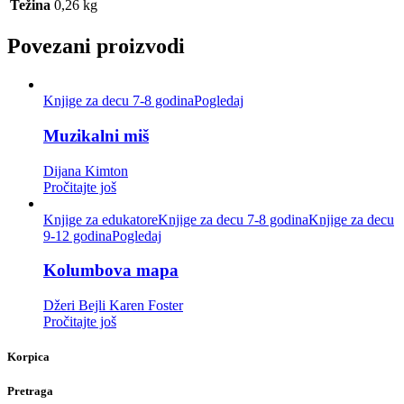
Težina
0,26 kg
Povezani proizvodi
Knjige za decu 7-8 godina
Pogledaj
Muzikalni miš
Dijana Kimton
Pročitajte još
Knjige za edukatore
Knjige za decu 7-8 godina
Knjige za decu
9-12 godina
Pogledaj
Kolumbova mapa
Džeri Bejli
Karen Foster
Pročitajte još
Korpica
Pretraga