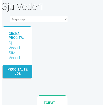
Sju Vederil
GRČKA,
PROČITAJ
I NAPRAVI
Sju
Vederil
Stiv
Vederil
PROČITAJTE
JOŠ
EGIPAT