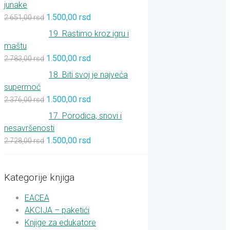
junake
1.500,00
rsd
2.651,00
rsd
19. Rastimo kroz igru i
maštu
1.500,00
rsd
2.783,00
rsd
18. Biti svoj je najveća
supermoć
1.500,00
rsd
2.376,00
rsd
17. Porodica, snovi i
nesavršenosti
1.500,00
rsd
2.728,00
rsd
Kategorije knjiga
EACEA
AKCIJA – paketići
Knjige za edukatore