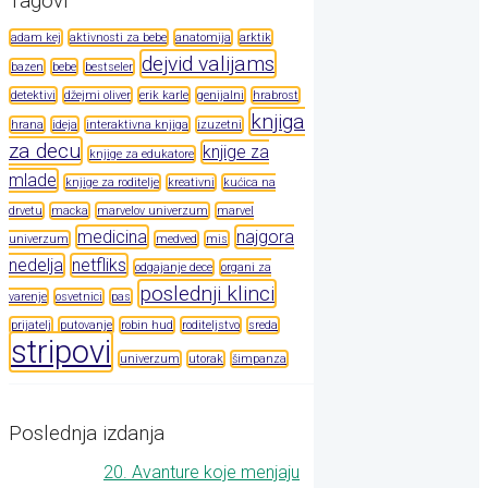
Tagovi
adam kej
aktivnosti za bebe
anatomija
arktik
dejvid valijams
bazen
bebe
bestseler
detektivi
džejmi oliver
erik karle
genijalni
hrabrost
knjiga
hrana
ideja
interaktivna knjiga
izuzetni
za decu
knjige za
knjige za edukatore
mlade
knjige za roditelje
kreativni
kućica na
drvetu
macka
marvelov univerzum
marvel
medicina
najgora
univerzum
medved
mis
nedelja
netfliks
odgajanje dece
organi za
poslednji klinci
varenje
osvetnici
pas
prijatelj
putovanje
robin hud
roditeljstvo
sreda
stripovi
univerzum
utorak
šimpanza
Poslednja izdanja
20. Avanture koje menjaju