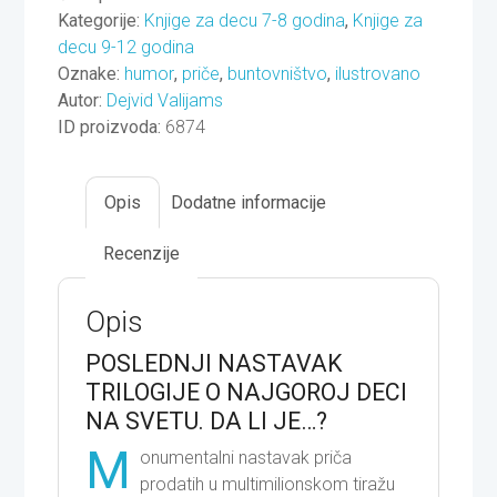
3
Kategorije:
Knjige za decu 7-8 godina
,
Knjige za
količina
decu 9-12 godina
Oznake:
humor
,
priče
,
buntovništvo
,
ilustrovano
Autor:
Dejvid Valijams
ID proizvoda:
6874
Opis
Dodatne informacije
Recenzije
Opis
POSLEDNJI NASTAVAK
TRILOGIJE O NAJGOROJ DECI
NA SVETU. DA LI JE…?
M
onumentalni nastavak priča
prodatih u multimilionskom tiražu