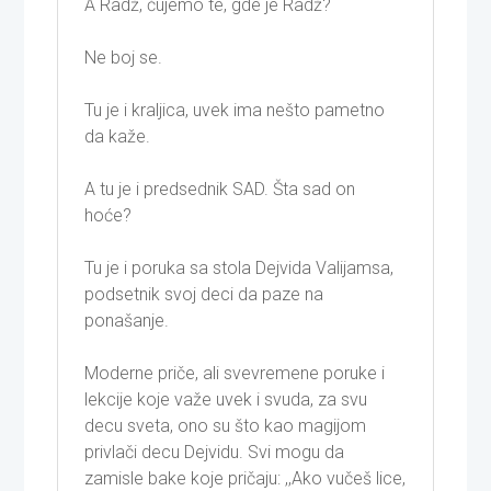
A Radž, čujemo te, gde je Radž?
Ne boj se.
Tu je i kraljica, uvek ima nešto pametno
da kaže.
A tu je i predsednik SAD. Šta sad on
hoće?
Tu je i poruka sa stola Dejvida Valijamsa,
podsetnik svoj deci da paze na
ponašanje.
Moderne priče, ali svevremene poruke i
lekcije koje važe uvek i svuda, za svu
decu sveta, ono su što kao magijom
privlači decu Dejvidu. Svi mogu da
zamisle bake koje pričaju: ,,Ako vučeš lice,