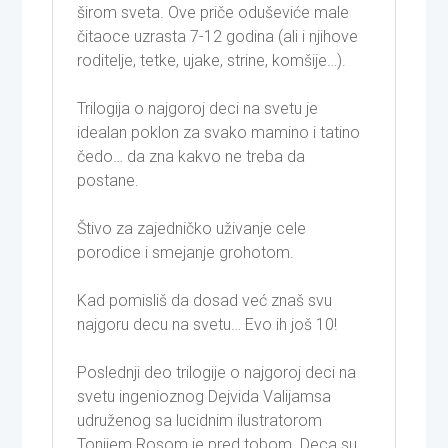
širom sveta. Ove priče oduševiće male
čitaoce uzrasta 7-12 godina (ali i njihove
roditelje, tetke, ujake, strine, komšije…).
Trilogija o najgoroj deci na svetu je
idealan poklon za svako mamino i tatino
čedo… da zna kakvo ne treba da
postane.
Štivo za zajedničko uživanje cele
porodice i smejanje grohotom.
Kad pomisliš da dosad već znaš svu
najgoru decu na svetu… Evo ih još 10!
Poslednji deo trilogije o najgoroj deci na
svetu ingenioznog Dejvida Valijamsa
udruženog sa lucidnim ilustratorom
Tonijem Rosom je pred tobom. Deca su