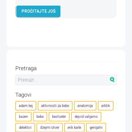
PROČITAJTE JOŠ
Pretraga
Tagovi
adam kej
aktivnosti za bebe
anatomija
arktik
bazen
bebe
bestseler
dejvid valijams
detektivi
džejmi oliver
erik karle
genijalni