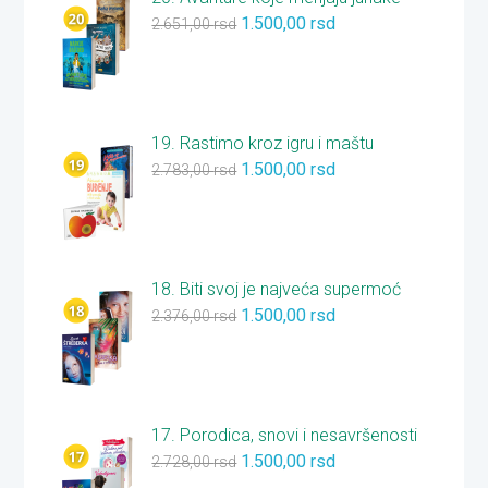
1.500,00
rsd
2.651,00
rsd
19. Rastimo kroz igru i maštu
1.500,00
rsd
2.783,00
rsd
18. Biti svoj je najveća supermoć
1.500,00
rsd
2.376,00
rsd
17. Porodica, snovi i nesavršenosti
1.500,00
rsd
2.728,00
rsd