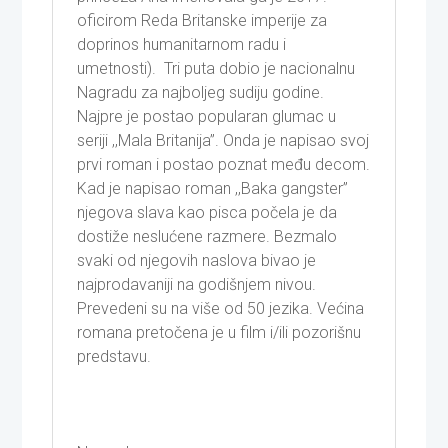
oficirom Reda Britanske imperije za
doprinos humanitarnom radu i
umetnosti). Tri puta dobio je nacionalnu
Nagradu za najboljeg sudiju godine.
Najpre je postao popularan glumac u
seriji ,,Mala Britanija”. Onda je napisao svoj
prvi roman i postao poznat među decom.
Kad je napisao roman ,,Baka gangster”
njegova slava kao pisca počela je da
dostiže neslućene razmere. Bezmalo
svaki od njegovih naslova bivao je
najprodavaniji na godišnjem nivou.
Prevedeni su na više od 50 jezika. Većina
romana pretočena je u film i/ili pozorišnu
predstavu.