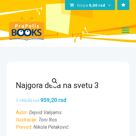
Korpa
0,00
rsd
Najgora deca na svetu 3
959,20
rsd
1.199,00
rsd
Autor:
Dejvid Valijams
Ilustracije:
Toni Ros
Prevod:
Nikola Petaković