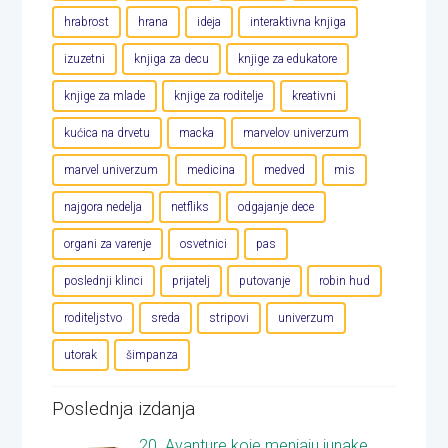
hrabrost
hrana
ideja
interaktivna knjiga
izuzetni
knjiga za decu
knjige za edukatore
knjige za mlade
knjige za roditelje
kreativni
kućica na drvetu
macka
marvelov univerzum
marvel univerzum
medicina
medved
mis
najgora nedelja
netfliks
odgajanje dece
organi za varenje
osvetnici
pas
poslednji klinci
prijatelj
putovanje
robin hud
roditeljstvo
sreda
stripovi
univerzum
utorak
šimpanza
Poslednja izdanja
20. Avanture koje menjaju junake