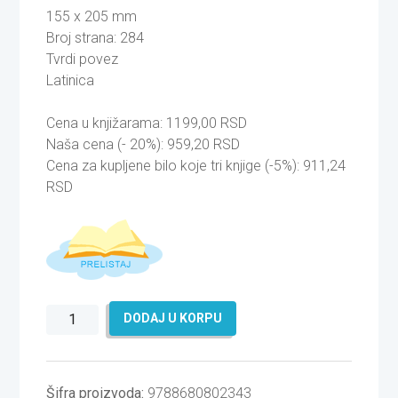
155 x 205 mm
Broj strana: 284
Tvrdi povez
Latinica
Cena u knjižarama: 1199,00 RSD
Naša cena (- 20%): 959,20 RSD
Cena za kupljene bilo koje tri knjige (-5%): 911,24
RSD
Najgora
DODAJ U KORPU
deca
na
svetu
Šifra proizvoda:
9788680802343