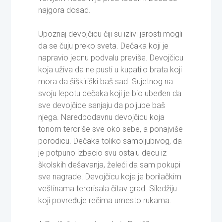
najgora dosad.
Upoznaj devojčicu čiji su izlivi jarosti mogli
da se čuju preko sveta. Dečaka koji je
napravio jednu podvalu previše. Devojčicu
koja uživa da ne pusti u kupatilo brata koji
mora da šiškiriški baš sad. Sujetnog na
svoju lepotu dečaka koji je bio ubeđen da
sve devojčice sanjaju da poljube baš
njega. Naredbodavnu devojčicu koja
tonom teroriše sve oko sebe, a ponajviše
porodicu. Dečaka toliko samoljubivog, da
je potpuno izbacio svu ostalu decu iz
školskih dešavanja, želeći da sam pokupi
sve nagrade. Devojčicu koja je borilačkim
veštinama terorisala čitav grad. Siledžiju
koji povređuje rečima umesto rukama.