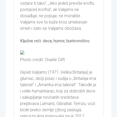
ostaće ti tako”, ,,Ako jedeš previše krofni,
postaćeš krofna”, ali Valijams ne
dosađuje, ne popuje, ne morališe…
Valijams sve to kaže kroz urnebesan
smeh i zato se Valijams obožava.
Ključne reči: deca, humor, buntovništvo
Photo credit: Charlie Clift
Dejvid Valijams
(1971, Velika Britanija) je
glumac, dečji pisac i sudija u ,,Britanija ima
talenat” i ,,Amerika ima talenat”. Takođe je
i veliki humanitarac, koji za dobrobit dece
i sakupljanje novčanih sredstava
preplivava Lamanš, Gibraltar, Temzu, vozi
bicikl preko zemlje (zbog zasluga,
princeza Ana imenovala ga je 2017.