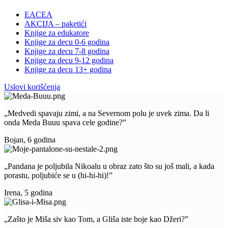
EACEA
AKCIJA – paketići
Knjige za edukatore
Knjige za decu 0-6 godina
Knjige za decu 7-8 godina
Knjige za decu 9-12 godina
Knjige za decu 13+ godina
Uslovi korišćenja
„Medvedi spavaju zimi, a na Severnom polu je uvek zima. Da li
onda Meda Buuu spava cele godine?”
Bojan, 6 godina
„Pandana je poljubila Nikoalu u obraz zato što su još mali, a kada
porastu, poljubiće se u (hi-hi-hi)!”
Irena, 5 godina
„Zašto je Miša siv kao Tom, a Gliša iste boje kao Džeri?”