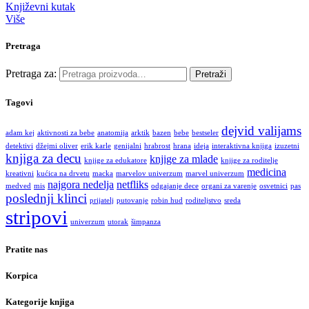
Književni kutak
Više
Pretraga
Pretraga za:
Pretraži
Tagovi
dejvid valijams
adam kej
aktivnosti za bebe
anatomija
arktik
bazen
bebe
bestseler
detektivi
džejmi oliver
erik karle
genijalni
hrabrost
hrana
ideja
interaktivna knjiga
izuzetni
knjiga za decu
knjige za mlade
knjige za edukatore
knjige za roditelje
medicina
kreativni
kućica na drvetu
macka
marvelov univerzum
marvel univerzum
najgora nedelja
netfliks
medved
mis
odgajanje dece
organi za varenje
osvetnici
pas
poslednji klinci
prijatelj
putovanje
robin hud
roditeljstvo
sreda
stripovi
univerzum
utorak
šimpanza
Pratite nas
Korpica
Kategorije knjiga