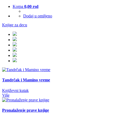
Korpa
0,00
rsd
Dodaj u omiljeno
Knjige za decu
Tandrčak i Mamino vreme
Književni kutak
Više
Pronalaženje prave knjige