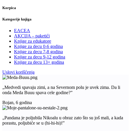
Korpica
Kategorije knjiga
EACEA
AKCIJA – paketići
Knjige za edukatore
Knjige za decu 0-6 godina
Knjige za decu 7-8 godina
Knjige za decu 9-12 godina
Knjige za decu 13+ godina
Uslovi korišćenja
„Medvedi spavaju zimi, a na Severnom polu je uvek zima. Da li
onda Meda Buuu spava cele godine?”
Bojan, 6 godina
„Pandana je poljubila Nikoalu u obraz zato što su još mali, a kada
porastu, poljubiće se u (hi-hi-hi)!”