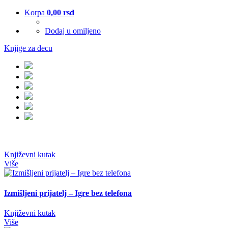
Korpa
0,00
rsd
Dodaj u omiljeno
Knjige za decu
Književni kutak
Više
Izmišljeni prijatelj – Igre bez telefona
Književni kutak
Više