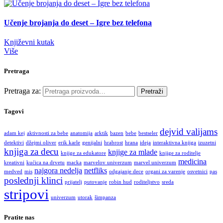
Učenje brojanja do deset – Igre bez telefona
Književni kutak
Više
Pretraga
Pretraga za:
Pretraži
Tagovi
dejvid valijams
adam kej
aktivnosti za bebe
anatomija
arktik
bazen
bebe
bestseler
detektivi
džejmi oliver
erik karle
genijalni
hrabrost
hrana
ideja
interaktivna knjiga
izuzetni
knjiga za decu
knjige za mlade
knjige za edukatore
knjige za roditelje
medicina
kreativni
kućica na drvetu
macka
marvelov univerzum
marvel univerzum
najgora nedelja
netfliks
medved
mis
odgajanje dece
organi za varenje
osvetnici
pas
poslednji klinci
prijatelj
putovanje
robin hud
roditeljstvo
sreda
stripovi
univerzum
utorak
šimpanza
Pratite nas