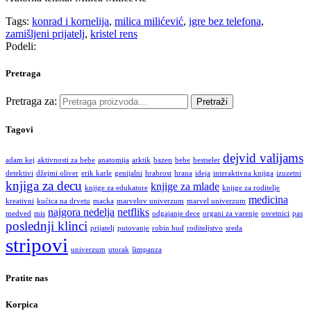
Tags:
konrad i kornelija
,
milica milićević
,
igre bez telefona
,
zamišljeni prijatelj
,
kristel rens
Podeli:
Pretraga
Pretraga za:
Pretraži
Tagovi
dejvid valijams
adam kej
aktivnosti za bebe
anatomija
arktik
bazen
bebe
bestseler
detektivi
džejmi oliver
erik karle
genijalni
hrabrost
hrana
ideja
interaktivna knjiga
izuzetni
knjiga za decu
knjige za mlade
knjige za edukatore
knjige za roditelje
medicina
kreativni
kućica na drvetu
macka
marvelov univerzum
marvel univerzum
najgora nedelja
netfliks
medved
mis
odgajanje dece
organi za varenje
osvetnici
pas
poslednji klinci
prijatelj
putovanje
robin hud
roditeljstvo
sreda
stripovi
univerzum
utorak
šimpanza
Pratite nas
Korpica