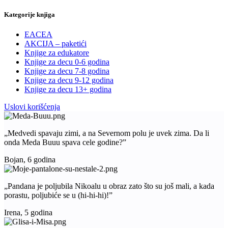
Kategorije knjiga
EACEA
AKCIJA – paketići
Knjige za edukatore
Knjige za decu 0-6 godina
Knjige za decu 7-8 godina
Knjige za decu 9-12 godina
Knjige za decu 13+ godina
Uslovi korišćenja
„Medvedi spavaju zimi, a na Severnom polu je uvek zima. Da li
onda Meda Buuu spava cele godine?”
Bojan, 6 godina
„Pandana je poljubila Nikoalu u obraz zato što su još mali, a kada
porastu, poljubiće se u (hi-hi-hi)!”
Irena, 5 godina