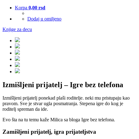
Korpa
0,00
rsd
Dodaj u omiljeno
Knjige za decu
Izmišljeni prijatelj – Igre bez telefona
Izmišljeni prijatelj ponekad plaši roditelje. neki mu pristupaju kao
pravom. Sve je stvar ugla posmatranja. Stepena igre do kog je
roditelj spreman da ide.
Evo šta na tu temu kaže Milica sa bloga Igre bez telefona.
Zamišljeni prijatelj, igra prijateljstva