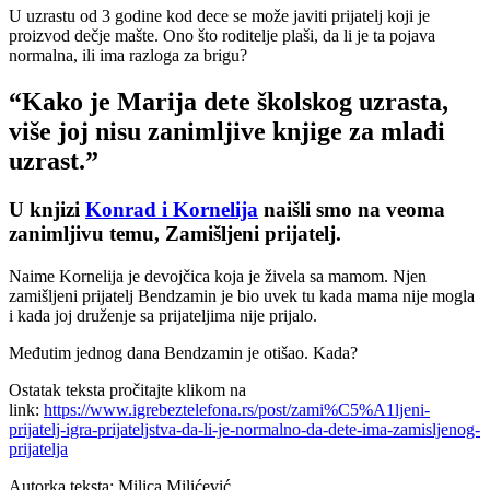
U uzrastu od 3 godine kod dece se može javiti prijatelj koji je
proizvod dečje mašte. Ono što roditelje plaši, da li je ta pojava
normalna, ili ima razloga za brigu?
“Kako je Marija dete školskog uzrasta,
više joj nisu zanimljive knjige za mlađi
uzrast.”
U knjizi
Konrad i Kornelija
naišli smo na veoma
zanimljivu temu, Zamišljeni prijatelj.
Naime Kornelija je devojčica koja je živela sa mamom. Njen
zamišljeni prijatelj Bendzamin je bio uvek tu kada mama nije mogla
i kada joj druženje sa prijateljima nije prijalo.
Međutim jednog dana Bendzamin je otišao. Kada?
Ostatak teksta pročitajte klikom na
link:
https://www.igrebeztelefona.rs/post/zami%C5%A1ljeni-
prijatelj-igra-prijateljstva-da-li-je-normalno-da-dete-ima-zamisljenog-
prijatelja
Autorka teksta: Milica Milićević