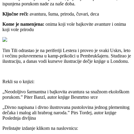
ispunjena porukom nade za naše doba.
Ključne reči:
avantura, šuma, priroda, čuvari, deca
Kome je namenjena:
onima koji vole bajkovite avanture i onima
koji vole prirodu
Tim Tili odrastao je na periferiji Lestera i proveo je svaki Uskrs, leto
i većinu poluvremena u kamp-prikolici u Pembrukšajeru. Studirao je
ilustraciju, a danas vodi kurseve ilustracije dečje knjige u Londonu.
Rekli su o knjizi:
„Neodoljivo šarmantna i bajkovita avantura sa snažnom ekološkom
porukom.” Piter Banzl, autor knjige Besmrtno srce
„Divno napisana i divno ilustrovana pustolovina jednog plemenitog
dečaka i malog ali hrabrog naroda.” Pirs Tordej, autor knjige
Poslednja divljina
Prelistajte izdanje klikom na naslovnicu: