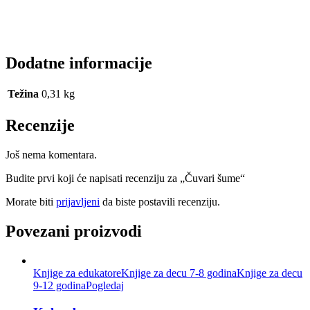
Dodatne informacije
Težina
0,31 kg
Recenzije
Još nema komentara.
Budite prvi koji će napisati recenziju za „Čuvari šume“
Morate biti
prijavljeni
da biste postavili recenziju.
Povezani proizvodi
Knjige za edukatore
Knjige za decu 7-8 godina
Knjige za decu
9-12 godina
Pogledaj