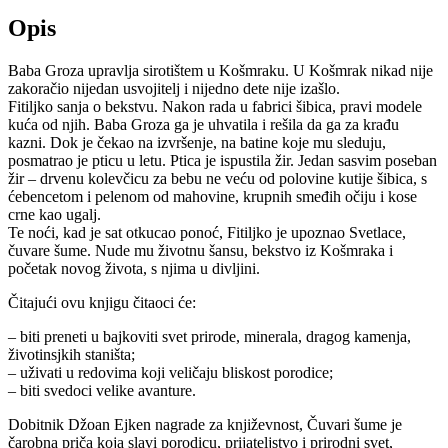
Opis
B
aba Groza upravlja sirotištem u Košmraku. U Košmrak nikad nije
zakoračio nijedan usvojitelj i nijedno dete nije izašlo.
Fitiljko sanja o bekstvu. Nakon rada u fabrici šibica, pravi modele
kuća od njih. Baba Groza ga je uhvatila i rešila da ga za krađu
kazni. Dok je čekao na izvršenje, na batine koje mu sleduju,
posmatrao je pticu u letu. Ptica je ispustila žir. Jedan sasvim poseban
žir – drvenu kolevčicu za bebu ne veću od polovine kutije šibica, s
ćebencetom i pelenom od mahovine, krupnih smeđih očiju i kose
crne kao ugalj.
Te noći, kad je sat otkucao ponoć, Fitiljko je upoznao Svetlace,
čuvare šume. Nude mu životnu šansu, bekstvo iz Košmraka i
početak novog života, s njima u divljini.
Čitajući ovu knjigu čitaoci će:
– biti preneti u bajkoviti svet prirode, minerala, dragog kamenja,
životinsjkih staništa;
– uživati u redovima koji veličaju bliskost porodice;
– biti svedoci velike avanture.
Dobitnik Džoan Ejken nagrade za književnost, Čuvari šume je
čarobna priča koja slavi porodicu, prijateljstvo i prirodni svet,