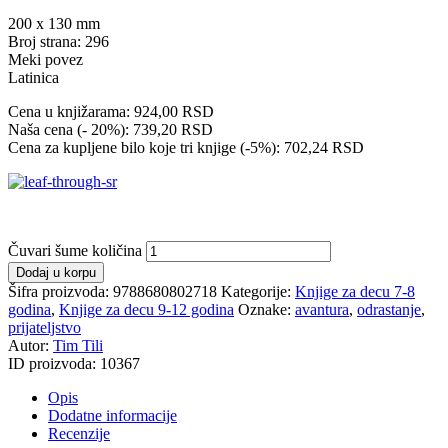
200 x 130 mm
Broj strana: 296
Meki povez
Latinica
Cena u knjižarama: 924,00 RSD
Naša cena (- 20%): 739,20 RSD
Cena za kupljene bilo koje tri knjige (-5%): 702,24 RSD
Čuvari šume količina
Dodaj u korpu
Šifra proizvoda:
9788680802718
Kategorije:
Knjige za decu 7-8
godina
,
Knjige za decu 9-12 godina
Oznake:
avantura
,
odrastanje
,
prijateljstvo
Autor:
Tim Tili
ID proizvoda:
10367
Opis
Dodatne informacije
Recenzije