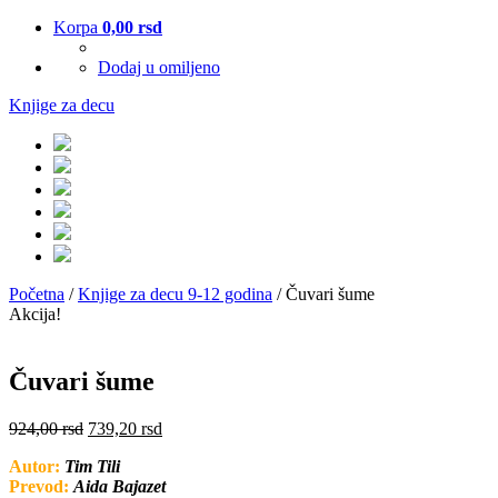
Korpa
0,00
rsd
Dodaj u omiljeno
Knjige za decu
Početna
/
Knjige za decu 9-12 godina
/ Čuvari šume
Akcija!
Čuvari šume
924,00
rsd
739,20
rsd
Autor:
Tim Tili
Prevod:
Aida Bajazet