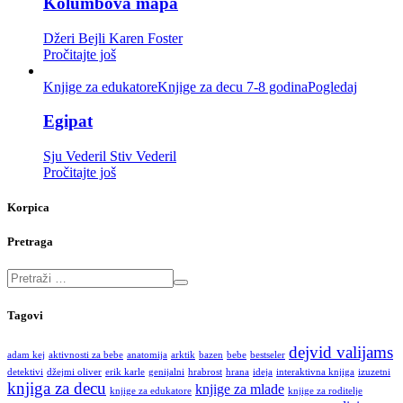
Kolumbova mapa
Džeri Bejli
Karen Foster
Pročitajte još
Knjige za edukatore
Knjige za decu 7-8 godina
Pogledaj
Egipat
Sju Vederil
Stiv Vederil
Pročitajte još
Korpica
Pretraga
Tagovi
dejvid valijams
adam kej
aktivnosti za bebe
anatomija
arktik
bazen
bebe
bestseler
detektivi
džejmi oliver
erik karle
genijalni
hrabrost
hrana
ideja
interaktivna knjiga
izuzetni
knjiga za decu
knjige za mlade
knjige za edukatore
knjige za roditelje