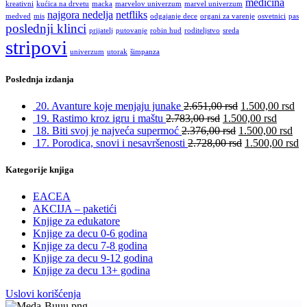
medicina
kreativni
kućica na drvetu
macka
marvelov univerzum
marvel univerzum
najgora nedelja
netfliks
medved
mis
odgajanje dece
organi za varenje
osvetnici
pas
poslednji klinci
prijatelj
putovanje
robin hud
roditeljstvo
sreda
stripovi
univerzum
utorak
šimpanza
Poslednja izdanja
20. Avanture koje menjaju junake
2.651,00
rsd
1.500,00
rsd
19. Rastimo kroz igru i maštu
2.783,00
rsd
1.500,00
rsd
18. Biti svoj je najveća supermoć
2.376,00
rsd
1.500,00
rsd
17. Porodica, snovi i nesavršenosti
2.728,00
rsd
1.500,00
rsd
Kategorije knjiga
EACEA
AKCIJA – paketići
Knjige za edukatore
Knjige za decu 0-6 godina
Knjige za decu 7-8 godina
Knjige za decu 9-12 godina
Knjige za decu 13+ godina
Uslovi korišćenja