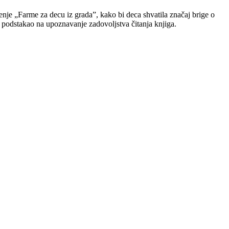
enje „Farme za decu iz grada”, kako bi deca shvatila značaj brige o
u podstakao na upoznavanje zadovoljstva čitanja knjiga.