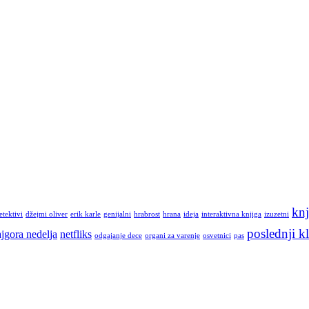
knj
etektivi
džejmi oliver
erik karle
genijalni
hrabrost
hrana
ideja
interaktivna knjiga
izuzetni
poslednji kl
jgora nedelja
netfliks
odgajanje dece
organi za varenje
osvetnici
pas