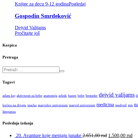
Knjige za decu 9-12 godina
Pogledaj
Gospodin Smrdeković
Dejvid Valijams
Pročitajte još
Korpica
Pretraga
Tagovi
dejvid valijams
adam kej
aktivnosti za bebe
anatomija
arktik
bazen
bebe
bestseler
d
medicina
na
kućica na drvetu
macka
marvelov univerzum
marvel univerzum
medved
mis
šimpanza
Poslednja izdanja
20. Avanture koje menjaju junake
2.651,00
rsd
1.500,00
rsd