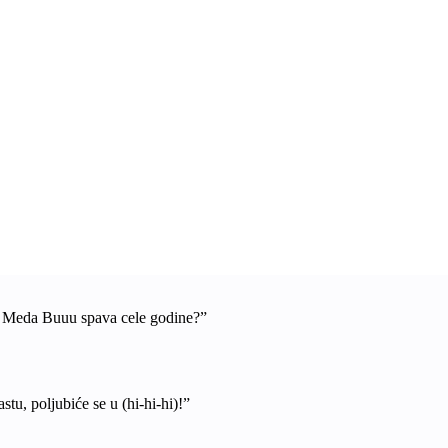
a Meda Buuu spava cele godine?”
stu, poljubiće se u (hi-hi-hi)!”