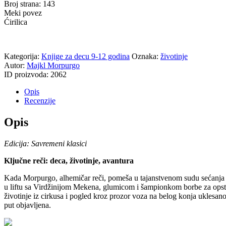
Broj strana: 143
Meki povez
Ćirilica
Kategorija:
Knjige za decu 9-12 godina
Oznaka:
životinje
Autor:
Majkl Morpurgo
ID proizvoda:
2062
Opis
Recenzije
Opis
Edicija: Savremeni klasici
Ključne reči: deca, životinje, avantura
K
ada Morpurgo, alhemičar reči, pomeša u tajanstvenom sudu sećanja m
u liftu sa Virdžinijom Mekena, glumicom i šampionkom borbe za opstanak
životinje iz cirkusa i pogled kroz prozor voza na belog konja uklesan
put objavljena.