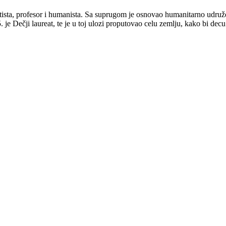
retista, profesor i humanista. Sa suprugom je osnovao humanitarno udruž
 je Dečji laureat, te je u toj ulozi proputovao celu zemlju, kako bi dec