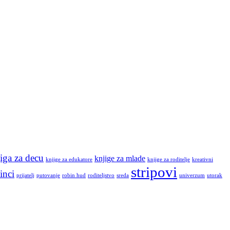
iga za decu
knjige za mlade
knjige za edukatore
knjige za roditelje
kreativni
stripovi
inci
prijatelj
putovanje
robin hud
roditeljstvo
sreda
univerzum
utorak