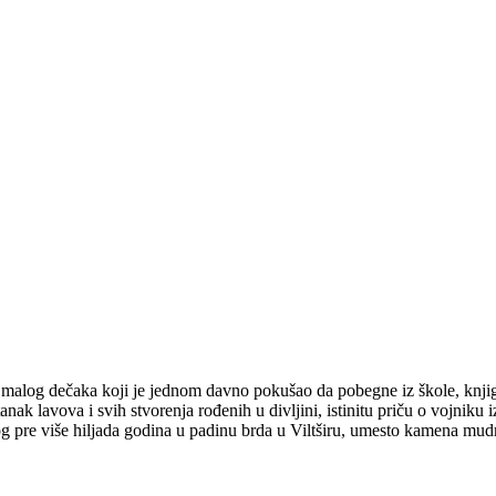
alog dečaka koji je jednom davno pokušao da pobegne iz škole, knjigu 
 lavova i svih stvorenja rođenih u divljini, istinitu priču o vojniku i
og pre više hiljada godina u padinu brda u Viltširu, umesto kamena mudr