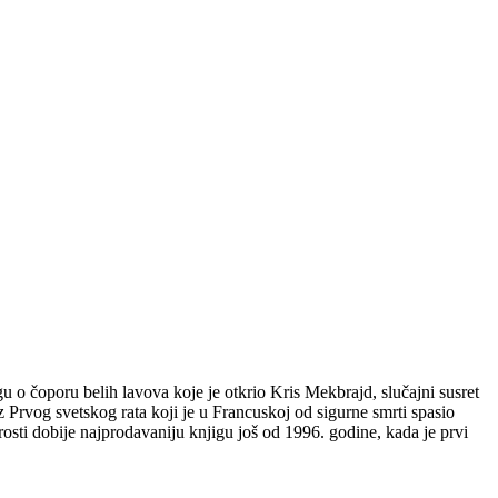
o čoporu belih lavova koje je otkrio Kris Mekbrajd, slučajni susret
z Prvog svetskog rata koji je u Francuskoj od sigurne smrti spasio
osti dobije najprodavaniju knjigu još od 1996. godine, kada je prvi