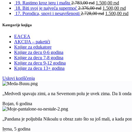
19. Rastimo kroz igru i maštu
2.783,00
rsd
1.500,00
rsd
18. Biti svoj je najveća supermoć
2.376,00
rsd
1.500,00
rsd
17. Porodica, snovi i nesavršenosti
2.728,00
rsd
1.500,00
rsd
Kategorije knjiga
EACEA
AKCIJA – paketići
Knjige za edukatore
Knjige za decu 0-6 godina
Knjige za decu 7-8 godina
Knjige za decu 9-12 godina
Knjige za decu 13+ godina
Uslovi korišćenja
„Medvedi spavaju zimi, a na Severnom polu je uvek zima. Da li ond
Bojan, 6 godina
„Pandana je poljubila Nikoalu u obraz zato što su još mali, a kada pora
Irena, 5 godina