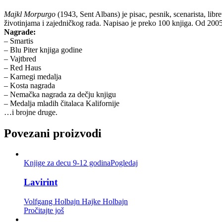
Majkl Morpurgo
(1943, Sent Albans) je pisac, pesnik, scenarista, lib
životinjama i zajedničkog rada. Napisao je preko 100 knjiga. Od 2005.
Nagrade:
– Smartis
– Blu Piter knjiga godine
– Vajtbred
– Red Haus
– Karnegi medalja
– Kosta nagrada
– Nemačka nagrada za dečju knjigu
– Medalja mladih čitalaca Kalifornije
…i brojne druge.
Povezani proizvodi
Knjige za decu 9-12 godina
Pogledaj
Lavirint
Volfgang Holbajn
Hajke Holbajn
Pročitajte još