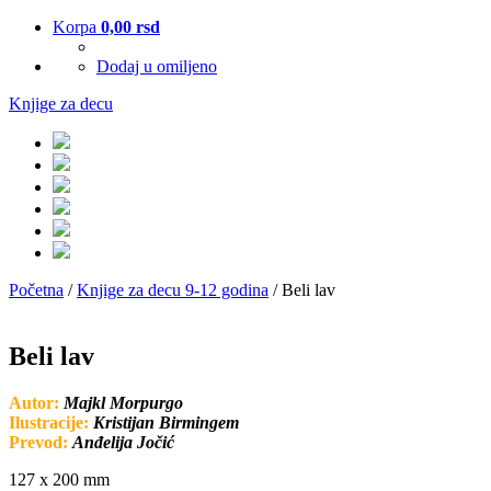
Korpa
0,00
rsd
Dodaj u omiljeno
Knjige za decu
Početna
/
Knjige za decu 9-12 godina
/ Beli lav
Beli lav
Autor:
Majkl Morpurgo
Ilustracije:
Kristijan Birmingem
Prevod:
Anđelija Jočić
127 x 200 mm