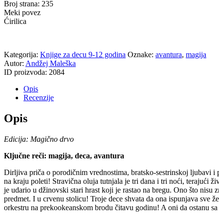
Broj strana: 235
Meki povez
Ćirilica
Kategorija:
Knjige za decu 9-12 godina
Oznake:
avantura
,
magija
Autor:
Andžej Maleška
ID proizvoda:
2084
Opis
Recenzije
Opis
Edicija: Magično drvo
Ključne reči: magija, deca, avantura
D
irljiva priča o porodičnim vrednostima, bratsko-sestrinskoj ljubavi
na kraju poleti! Stravična oluja tutnjala je tri dana i tri noći, teraju
je udario u džinovski stari hrast koji je rastao na bregu. Ono što nisu zn
predmet. I u crvenu stolicu! Troje dece shvata da ona ispunjava sve žel
orkestru na prekookeanskom brodu čitavu godinu! A oni da ostanu sa 