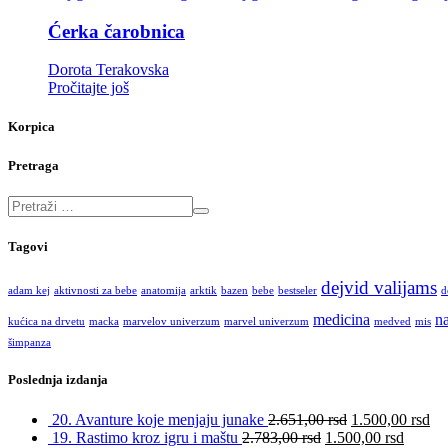
Ćerka čarobnica
Dorota Terakovska
Pročitajte još
Korpica
Pretraga
Tagovi
dejvid valijams
adam kej
aktivnosti za bebe
anatomija
arktik
bazen
bebe
bestseler
d
medicina
na
kućica na drvetu
macka
marvelov univerzum
marvel univerzum
medved
mis
šimpanza
Poslednja izdanja
20. Avanture koje menjaju junake
2.651,00
rsd
1.500,00
rsd
19. Rastimo kroz igru i maštu
2.783,00
rsd
1.500,00
rsd