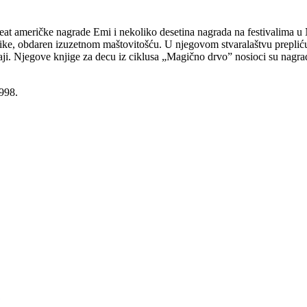
aureat američke nagrade Emi i nekoliko desetina nagrada na festivalim
tike, obdaren izuzetnom maštovitošću. U njegovom stvaralaštvu prepliću s
đaji. Njegove knjige za decu iz ciklusa „Magično drvo” nosioci su nagra
998.
j