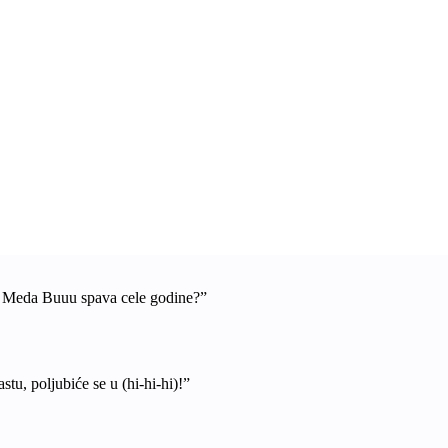
a Meda Buuu spava cele godine?”
stu, poljubiće se u (hi-hi-hi)!”