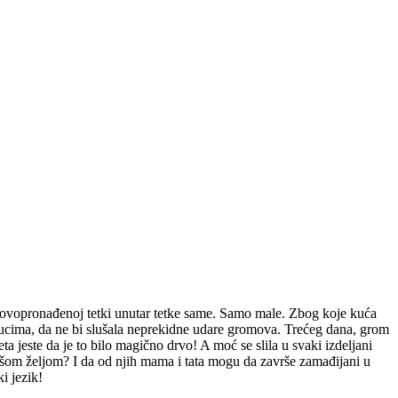
 o novopronađenoj tetki unutar tetke same. Samo male. Zbog koje kuća
e jastucima, da ne bi slušala neprekidne udare gromova. Trećeg dana, grom
meta jeste da je to bilo magično drvo! A moć se slila u svaki izdeljani
m lošom željom? I da od njih mama i tata mogu da završe zamađijani u
i jezik!