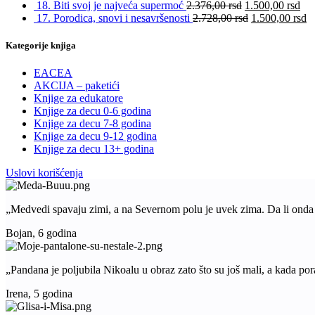
18. Biti svoj je najveća supermoć
2.376,00
rsd
1.500,00
rsd
17. Porodica, snovi i nesavršenosti
2.728,00
rsd
1.500,00
rsd
Kategorije knjiga
EACEA
AKCIJA – paketići
Knjige za edukatore
Knjige za decu 0-6 godina
Knjige za decu 7-8 godina
Knjige za decu 9-12 godina
Knjige za decu 13+ godina
Uslovi korišćenja
„Medvedi spavaju zimi, a na Severnom polu je uvek zima. Da li ond
Bojan, 6 godina
„Pandana je poljubila Nikoalu u obraz zato što su još mali, a kada pora
Irena, 5 godina