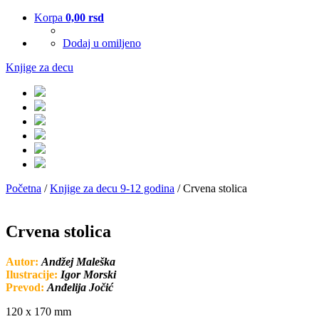
Korpa
0,00
rsd
Dodaj u omiljeno
Knjige za decu
Početna
/
Knjige za decu 9-12 godina
/ Crvena stolica
Crvena stolica
Autor:
Andžej Maleška
Ilustracije:
Igor Morski
Prevod:
Anđelija Jočić
120 x 170 mm