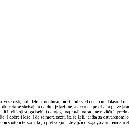
 i privrženosti, poludelom autobusu, mostu od svetla i cunami talasu. I
ći životinje da se skrivaju u najdublje jazbine, a decu da pokrivaju glav
ali ljudi koji su ga isekli i od njega napravili na stotine različitih pred
je. I dobre i loše. I da se mora paziti šta se želi, jer šta sa ostvareno
omrznutom tetkom, koju pretvaraju u devojčicu koja govori mandarinsk