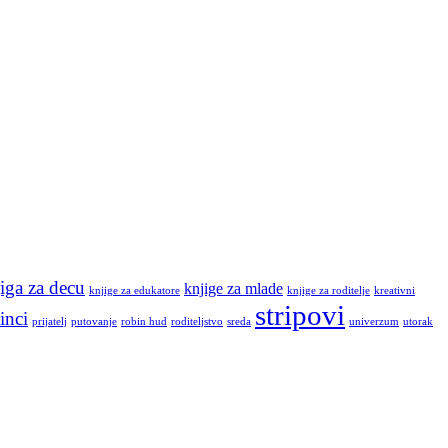
iga za decu
knjige za mlade
knjige za edukatore
knjige za roditelje
kreativni
stripovi
inci
prijatelj
putovanje
robin hud
roditeljstvo
sreda
univerzum
utorak