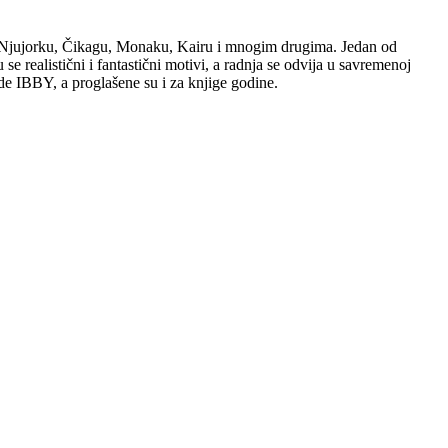
a u Njujorku, Čikagu, Monaku, Kairu i mnogim drugima. Jedan od
e realistični i fantastični motivi, a radnja se odvija u savremenoj
de IBBY, a proglašene su i za knjige godine.