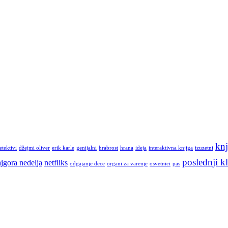
knj
etektivi
džejmi oliver
erik karle
genijalni
hrabrost
hrana
ideja
interaktivna knjiga
izuzetni
poslednji kl
jgora nedelja
netfliks
odgajanje dece
organi za varenje
osvetnici
pas