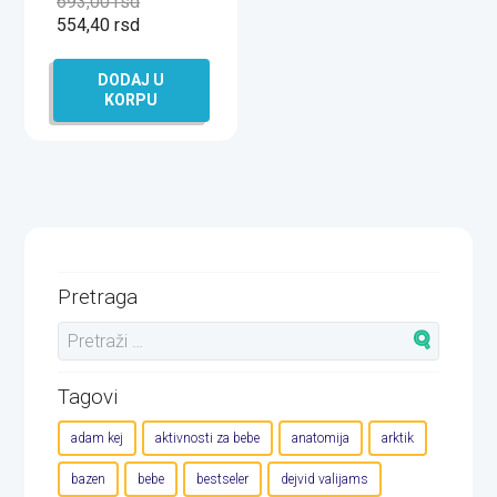
693,00
rsd
554,40
rsd
DODAJ U
KORPU
Pretraga
Tagovi
adam kej
aktivnosti za bebe
anatomija
arktik
bazen
bebe
bestseler
dejvid valijams