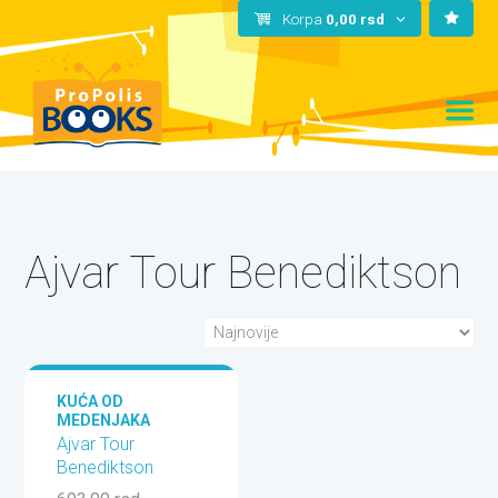
Korpa
0,00
rsd
Ajvar Tour Benediktson
KUĆA OD
MEDENJAKA
Ajvar Tour
Benediktson