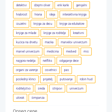
detektivi
džejmi oliver
erik karle
genijalni
hrabrost
hrana
ideja
interaktivna knjiga
izuzetni
knjiga za decu
knjige za edukatore
knjige za mlade
knjige za roditelje
kreativni
kućica na drvetu
macka
marvelov univerzum
marvel univerzum
medicina
medved
mis
najgora nedelja
netfliks
odgajanje dece
organi za varenje
osvetnici
pas
poslednji klinci
prijatelj
putovanje
robin hud
roditeljstvo
sreda
stripovi
univerzum
utorak
šimpanza
Opseg cene