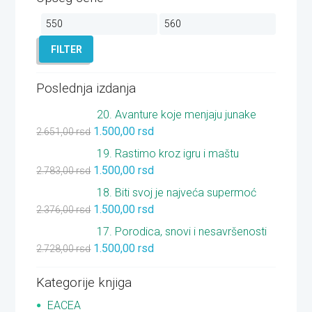
Minimalna
Maksimalna
cena
cena
FILTER
Poslednja izdanja
20. Avanture koje menjaju junake
1.500,00
rsd
2.651,00
rsd
19. Rastimo kroz igru i maštu
1.500,00
rsd
2.783,00
rsd
18. Biti svoj je najveća supermoć
1.500,00
rsd
2.376,00
rsd
17. Porodica, snovi i nesavršenosti
1.500,00
rsd
2.728,00
rsd
Kategorije knjiga
EACEA