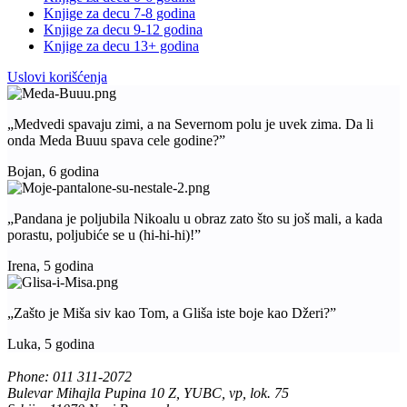
Knjige za decu 7-8 godina
Knjige za decu 9-12 godina
Knjige za decu 13+ godina
Uslovi korišćenja
„Medvedi spavaju zimi, a na Severnom polu je uvek zima. Da li
onda Meda Buuu spava cele godine?”
Bojan, 6 godina
„Pandana je poljubila Nikoalu u obraz zato što su još mali, a kada
porastu, poljubiće se u (hi-hi-hi)!”
Irena, 5 godina
„Zašto je Miša siv kao Tom, a Gliša iste boje kao Džeri?”
Luka, 5 godina
Phone: 011 311-2072
Bulevar Mihajla Pupina 10 Z, YUBC, vp, lok. 75