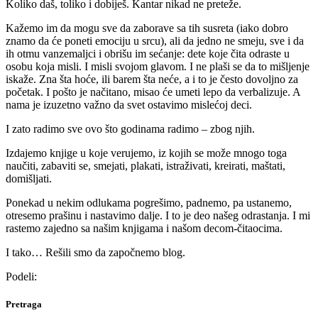
Koliko daš, toliko i dobiješ. Kantar nikad ne preteže.
Kažemo im da mogu sve da zaborave sa tih susreta (iako dobro
znamo da će poneti emociju u srcu), ali da jedno ne smeju, sve i da
ih otmu vanzemaljci i obrišu im sećanje: dete koje čita odraste u
osobu koja misli. I misli svojom glavom. I ne plaši se da to mišljenje
iskaže. Zna šta hoće, ili barem šta neće, a i to je često dovoljno za
početak. I pošto je načitano, misao će umeti lepo da verbalizuje. A
nama je izuzetno važno da svet ostavimo mislećoj deci.
I zato radimo sve ovo što godinama radimo – zbog njih.
Izdajemo knjige u koje verujemo, iz kojih se može mnogo toga
naučiti, zabaviti se, smejati, plakati, istraživati, kreirati, maštati,
domišljati.
Ponekad u nekim odlukama pogrešimo, padnemo, pa ustanemo,
otresemo prašinu i nastavimo dalje. I to je deo našeg odrastanja. I mi
rastemo zajedno sa našim knjigama i našom decom-čitaocima.
I tako… Rešili smo da započnemo blog.
Podeli:
Pretraga