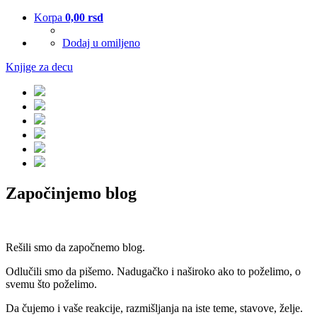
Korpa
0,00
rsd
Dodaj u omiljeno
Knjige za decu
Započinjemo blog
Rešili smo da započnemo blog.
Odlučili smo da pišemo. Nadugačko i naširoko ako to poželimo, o
svemu što poželimo.
Da čujemo i vaše reakcije, razmišljanja na iste teme, stavove, želje.