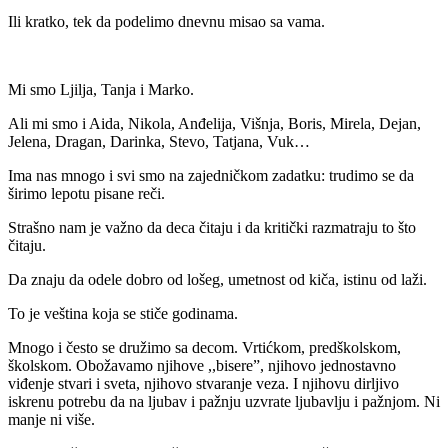
Ili kratko, tek da podelimo dnevnu misao sa vama.
Mi smo Ljilja, Tanja i Marko.
Ali mi smo i Aida, Nikola, Anđelija, Višnja, Boris, Mirela, Dejan,
Jelena, Dragan, Darinka, Stevo, Tatjana, Vuk…
Ima nas mnogo i svi smo na zajedničkom zadatku: trudimo se da
širimo lepotu pisane reči.
Strašno nam je važno da deca čitaju i da kritički razmatraju to što
čitaju.
Da znaju da odele dobro od lošeg, umetnost od kiča, istinu od laži.
To je veština koja se stiče godinama.
Mnogo i često se družimo sa decom. Vrtićkom, predškolskom,
školskom. Obožavamo njihove ,,bisere”, njihovo jednostavno
viđenje stvari i sveta, njihovo stvaranje veza. I njihovu dirljivo
iskrenu potrebu da na ljubav i pažnju uzvrate ljubavlju i pažnjom. Ni
manje ni više.