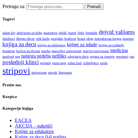
Pretraga za:
Pretraži
Tagovi
dejvid valijams
adam kej
aktivnosti za bebe
anatomija
arktik
bazen
bebe
bestseler
detektivi
džejmi oliver
erik karle
genijalni
hrabrost
hrana
ideja
interaktivna knjiga
izuzetni
knjiga za decu
knjige za mlade
knjige za edukatore
knjige za roditelje
medicina
kreativni
kućica na drvetu
macka
marvelov univerzum
marvel univerzum
najgora nedelja
netfliks
medved
mis
odgajanje dece
organi za varenje
osvetnici
pas
poslednji klinci
prijatelj
putovanje
robin hud
roditeljstvo
sreda
stripovi
univerzum
utorak
šimpanza
Pratite nas
Korpica
Kategorije knjiga
EACEA
AKCIJA – paketići
Knjige za edukatore
Knjige za decu 0-6 godina