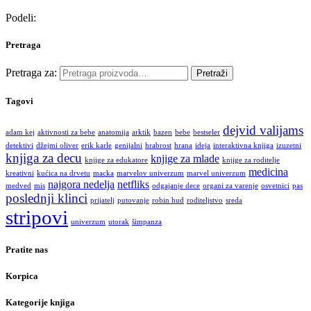
Podeli:
Pretraga
Pretraga za:
Pretraži
Tagovi
dejvid valijams
adam kej
aktivnosti za bebe
anatomija
arktik
bazen
bebe
bestseler
detektivi
džejmi oliver
erik karle
genijalni
hrabrost
hrana
ideja
interaktivna knjiga
izuzetni
knjiga za decu
knjige za mlade
knjige za edukatore
knjige za roditelje
medicina
kreativni
kućica na drvetu
macka
marvelov univerzum
marvel univerzum
najgora nedelja
netfliks
medved
mis
odgajanje dece
organi za varenje
osvetnici
pas
poslednji klinci
prijatelj
putovanje
robin hud
roditeljstvo
sreda
stripovi
univerzum
utorak
šimpanza
Pratite nas
Korpica
Kategorije knjiga