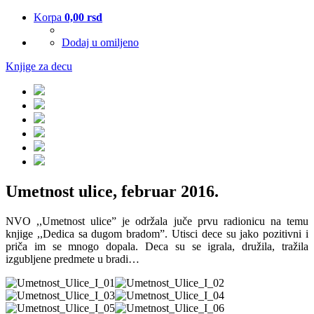
Korpa
0,00
rsd
Dodaj u omiljeno
Knjige za decu
Umetnost ulice, februar 2016.
NVO ,,Umetnost ulice” je održala juče prvu radionicu na temu
knjige ,,Dedica sa dugom bradom”. Utisci dece su jako pozitivni i
priča im se mnogo dopala. Deca su se igrala, družila, tražila
izgubljene predmete u bradi…