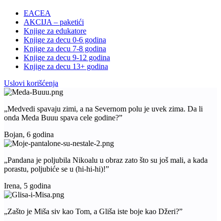
EACEA
AKCIJA – paketići
Knjige za edukatore
Knjige za decu 0-6 godina
Knjige za decu 7-8 godina
Knjige za decu 9-12 godina
Knjige za decu 13+ godina
Uslovi korišćenja
„Medvedi spavaju zimi, a na Severnom polu je uvek zima. Da li
onda Meda Buuu spava cele godine?”
Bojan, 6 godina
„Pandana je poljubila Nikoalu u obraz zato što su još mali, a kada
porastu, poljubiće se u (hi-hi-hi)!”
Irena, 5 godina
„Zašto je Miša siv kao Tom, a Gliša iste boje kao Džeri?”