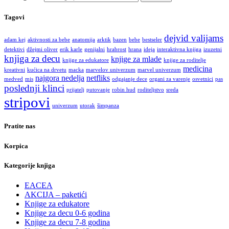
Tagovi
dejvid valijams
adam kej
aktivnosti za bebe
anatomija
arktik
bazen
bebe
bestseler
detektivi
džejmi oliver
erik karle
genijalni
hrabrost
hrana
ideja
interaktivna knjiga
izuzetni
knjiga za decu
knjige za mlade
knjige za edukatore
knjige za roditelje
medicina
kreativni
kućica na drvetu
macka
marvelov univerzum
marvel univerzum
najgora nedelja
netfliks
medved
mis
odgajanje dece
organi za varenje
osvetnici
pas
poslednji klinci
prijatelj
putovanje
robin hud
roditeljstvo
sreda
stripovi
univerzum
utorak
šimpanza
Pratite nas
Korpica
Kategorije knjiga
EACEA
AKCIJA – paketići
Knjige za edukatore
Knjige za decu 0-6 godina
Knjige za decu 7-8 godina