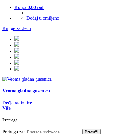
Korpa
0,00
rsd
Dodaj u omiljeno
Knjige za decu
Veoma gladna gusenica
Dečje radionice
Više
Pretraga
Pretraga za:
Pretraži