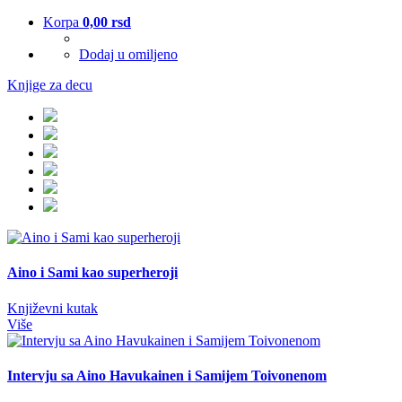
Korpa
0,00
rsd
Dodaj u omiljeno
Knjige za decu
Aino i Sami kao superheroji
Književni kutak
Više
Intervju sa Aino Havukainen i Samijem Toivonenom