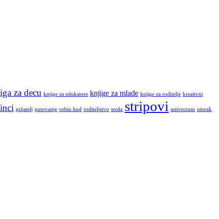
iga za decu
knjige za mlade
knjige za edukatore
knjige za roditelje
kreativni
stripovi
inci
prijatelj
putovanje
robin hud
roditeljstvo
sreda
univerzum
utorak