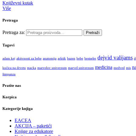
Književni kutak
Više
Pretraga
Pretraga za:
Pretraži
Tagovi
dejvid valijams
adam kej
aktivnosti za bebe
anatomija
arktik
bazen
bebe
bestseler
d
medicina
na
kućica na drvetu
macka
marvelov univerzum
marvel univerzum
medved
mis
šimpanza
Pratite nas
Korpica
Kategorije knjiga
EACEA
AKCIJA – paketići
Knjige za edukatore