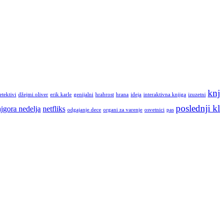
knj
etektivi
džejmi oliver
erik karle
genijalni
hrabrost
hrana
ideja
interaktivna knjiga
izuzetni
poslednji kl
jgora nedelja
netfliks
odgajanje dece
organi za varenje
osvetnici
pas