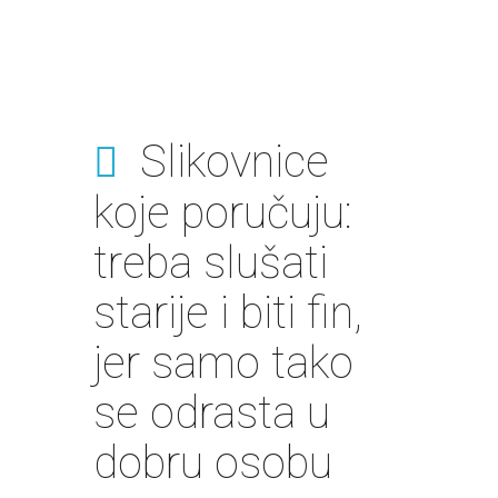
Slikovnice
koje poručuju:
treba slušati
starije i biti fin,
jer samo tako
se odrasta u
dobru osobu