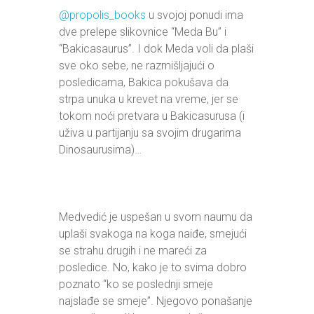
@propolis_books
u svojoj ponudi ima
dve prelepe slikovnice “Meda Bu” i
“Bakicasaurus”. I dok Meda voli da plaši
sve oko sebe, ne razmišljajući o
posledicama, Bakica pokušava da
strpa unuka u krevet na vreme, jer se
tokom noći pretvara u Bakicasurusa (i
uživa u partijanju sa svojim drugarima
Dinosaurusima)…
Medvedić je uspešan u svom naumu da
uplaši svakoga na koga naiđe, smejući
se strahu drugih i ne mareći za
posledice. No, kako je to svima dobro
poznato “ko se poslednji smeje
najslađe se smeje”. Njegovo ponašanje