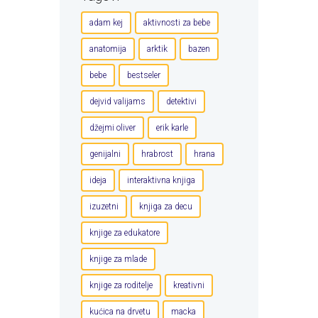
adam kej
aktivnosti za bebe
anatomija
arktik
bazen
bebe
bestseler
dejvid valijams
detektivi
džejmi oliver
erik karle
genijalni
hrabrost
hrana
ideja
interaktivna knjiga
izuzetni
knjiga za decu
knjige za edukatore
knjige za mlade
knjige za roditelje
kreativni
kućica na drvetu
macka