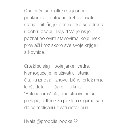
Obe priče su kratke i sa jasnom
poukom za mališane: treba slušati
starije i biti fin, jer samo tako se odrasta
u dobru osobu. Dejvid Valijems je
poznat po ovim stavovima, koje uvek
provlači kroz skoro sve svoje knjige i
slikovnice.
Crteži su sjajni, boje jarke i vedre.
Nemoguće je ne uživati u listanju i
čitanju iznova i iznova. Lično, crtež mi je
lepši, detaljniji i šareniji u knjizi
“Bakicasurus”. Ali, obe slikovnice su
prelepe, odlične za poklon i sigurna sam
da će mališani uživati čistajući ih.
Hvala @propolis_books 💛