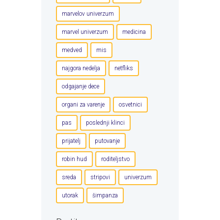
marvelov univerzum
marvel univerzum
medicina
medved
mis
najgora nedelja
netfliks
odgajanje dece
organi za varenje
osvetnici
pas
poslednji klinci
prijatelj
putovanje
robin hud
roditeljstvo
sreda
stripovi
univerzum
utorak
šimpanza