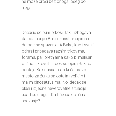
ne može proći bez onoga lošeg po
njega.
Dečačić se buni, prkosi Baki i izbegava
da postupi po Bakinim instrukcijama i
da ode na spavanje. A Baka, kao i svaki
odrasli pribegava raznim trikovima,
forama, pa i pretnjama kako bi mališan
otišao u krevet… I dok se opira Bakica
postaje Bakicasuarus, a kuća pravo
mesto za žurku sa ostalim velikim i
malim dinosaurusima. No, dečak se
plaši i iz jedne neverovatne situacije
upad au drugu… Da li će ipak otići na
spavanje?