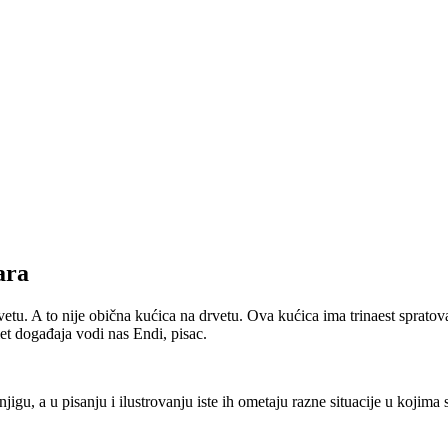
ara
etu. A to nije obična kućica na drvetu. Ova kućica ima trinaest spratova
let događaja vodi nas Endi, pisac.
igu, a u pisanju i ilustrovanju iste ih ometaju razne situacije u kojima