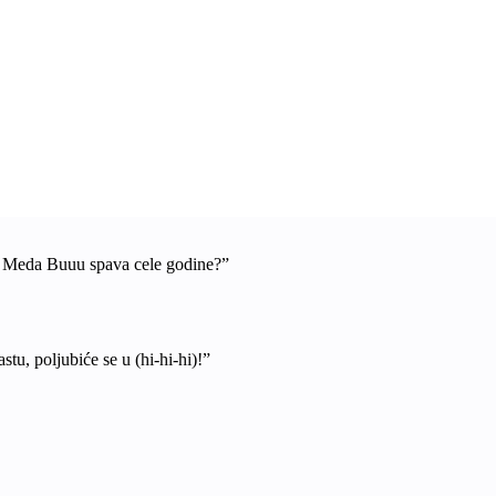
a Meda Buuu spava cele godine?”
stu, poljubiće se u (hi-hi-hi)!”