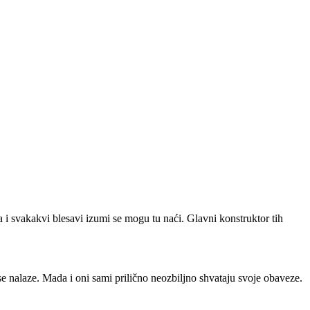
 i svakakvi blesavi izumi se mogu tu naći. Glavni konstruktor tih
 se nalaze. Mada i oni sami prilično neozbiljno shvataju svoje obaveze.