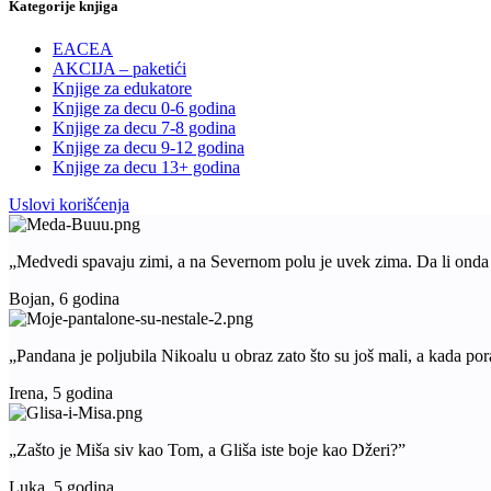
Kategorije knjiga
EACEA
AKCIJA – paketići
Knjige za edukatore
Knjige za decu 0-6 godina
Knjige za decu 7-8 godina
Knjige za decu 9-12 godina
Knjige za decu 13+ godina
Uslovi korišćenja
„Medvedi spavaju zimi, a na Severnom polu je uvek zima. Da li ond
Bojan, 6 godina
„Pandana je poljubila Nikoalu u obraz zato što su još mali, a kada pora
Irena, 5 godina
„Zašto je Miša siv kao Tom, a Gliša iste boje kao Džeri?”
Luka, 5 godina