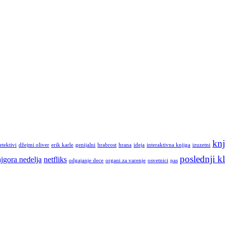
knj
etektivi
džejmi oliver
erik karle
genijalni
hrabrost
hrana
ideja
interaktivna knjiga
izuzetni
poslednji kl
jgora nedelja
netfliks
odgajanje dece
organi za varenje
osvetnici
pas