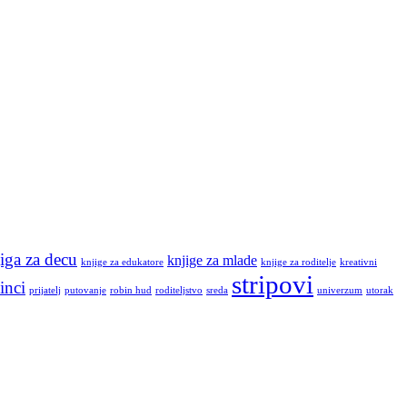
iga za decu
knjige za mlade
knjige za edukatore
knjige za roditelje
kreativni
stripovi
inci
prijatelj
putovanje
robin hud
roditeljstvo
sreda
univerzum
utorak