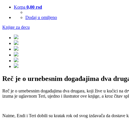
Korpa
0,00
rsd
Dodaj u omiljeno
Knjige za decu
Reč je o urnebesnim događajima dva drug
Reč je o urnebesnim događajima dva drugara, koji žive u kućici na drv
izuma je uglavnom Teri, ujedno i ilustrator ove knjige, a kroz čitav sp
Naime, Endi i Teri dobili su kratak rok od svog izdavača da dostave knj