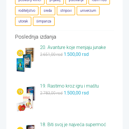
roditeljstvo
sreda
stripovi
univerzum
utorak
šimpanza
Poslednja izdanja
20. Avanture koje menjaju junake
1.500,00
rsd
2.651,00
rsd
19. Rastimo kroz igru i maštu
1.500,00
rsd
2.783,00
rsd
18. Biti svoj je najveća supermoć