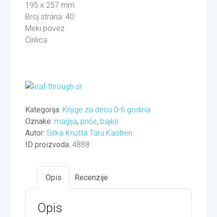
195 x 257 mm
Broj strana: 40
Meki povez
Ćirilica
Kategorija:
Knjige za decu 0-6 godina
Oznake:
magija
,
priče
,
bajke
Autor:
Sirka Knutila
Taru Kastren
ID proizvoda:
4888
Opis
Recenzije
Opis