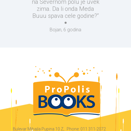
na Severnom polu je uvek
zima. Da li onda Meda
Buuu spava cele godine?”
Bojan, 6 godina
Bulevar Mihajla Pupina 10 Z,
Phone: 011 311-2072