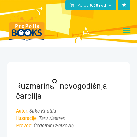
Korpa
0,00
rsd
Ruzmarina i novogodišnja
čarolija
Autor:
Sirka Knutila
Ilustracije:
Taru Kastren
Prevod:
Čedomir Cvetković