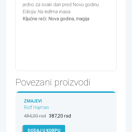
jedno za svaki dan pred Novu godinu.
Edicija: Na leđima irvasa
Ključne reči: Nova godina, magija
Povezani proizvodi
ZMAJEVI
Rolf Hajman
484,00
rsd
387,20
rsd
DODAJ U KORPU