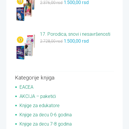
1.500,00
rsd
2.376,00
rsd
17. Porodica, snovi i nesavršenosti
1.500,00
rsd
2.728,00
rsd
Kategorije knjiga
EACEA
AKCIJA – paketići
Knjige za edukatore
Knjige za decu 0-6 godina
Knjige za decu 7-8 godina