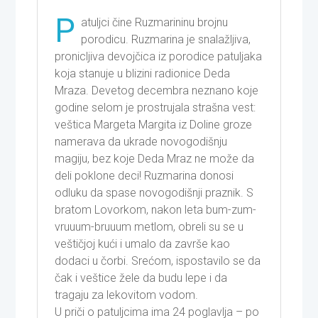
P
atuljci čine Ruzmarininu brojnu
porodicu. Ruzmarina je snalažljiva,
pronicljiva devojčica iz porodice patuljaka
koja stanuje u blizini radionice Deda
Mraza. Devetog decembra neznano koje
godine selom je prostrujala strašna vest:
veštica Margeta Margita iz Doline groze
namerava da ukrade novogodišnju
magiju, bez koje Deda Mraz ne može da
deli poklone deci! Ruzmarina donosi
odluku da spase novogodišnji praznik. S
bratom Lovorkom, nakon leta bum-zum-
vruuum-bruuum metlom, obreli su se u
veštičjoj kući i umalo da završe kao
dodaci u čorbi. Srećom, ispostavilo se da
čak i veštice žele da budu lepe i da
tragaju za lekovitom vodom.
U priči o patuljcima ima 24 poglavlja – po