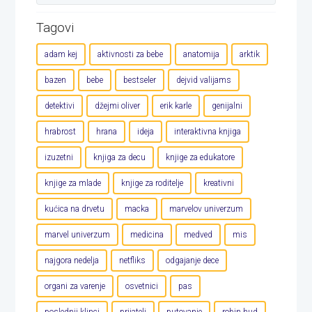
Tagovi
adam kej
aktivnosti za bebe
anatomija
arktik
bazen
bebe
bestseler
dejvid valijams
detektivi
džejmi oliver
erik karle
genijalni
hrabrost
hrana
ideja
interaktivna knjiga
izuzetni
knjiga za decu
knjige za edukatore
knjige za mlade
knjige za roditelje
kreativni
kućica na drvetu
macka
marvelov univerzum
marvel univerzum
medicina
medved
mis
najgora nedelja
netfliks
odgajanje dece
organi za varenje
osvetnici
pas
poslednji klinci
prijatelj
putovanje
robin hud