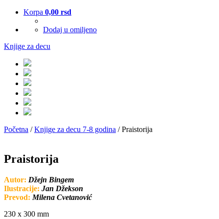
Korpa
0,00
rsd
Dodaj u omiljeno
Knjige za decu
Početna
/
Knjige za decu 7-8 godina
/ Praistorija
Praistorija
Autor:
Džejn Bingem
Ilustracije:
Jan Džekson
Prevod:
Milena Cvetanović
230 x 300 mm