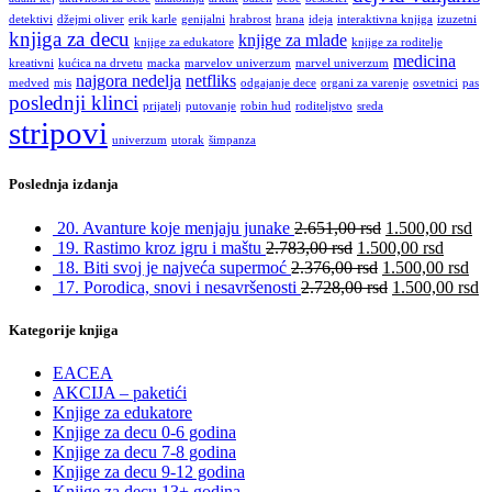
detektivi
džejmi oliver
erik karle
genijalni
hrabrost
hrana
ideja
interaktivna knjiga
izuzetni
knjiga za decu
knjige za mlade
knjige za edukatore
knjige za roditelje
medicina
kreativni
kućica na drvetu
macka
marvelov univerzum
marvel univerzum
najgora nedelja
netfliks
medved
mis
odgajanje dece
organi za varenje
osvetnici
pas
poslednji klinci
prijatelj
putovanje
robin hud
roditeljstvo
sreda
stripovi
univerzum
utorak
šimpanza
Poslednja izdanja
20. Avanture koje menjaju junake
2.651,00
rsd
1.500,00
rsd
19. Rastimo kroz igru i maštu
2.783,00
rsd
1.500,00
rsd
18. Biti svoj je najveća supermoć
2.376,00
rsd
1.500,00
rsd
17. Porodica, snovi i nesavršenosti
2.728,00
rsd
1.500,00
rsd
Kategorije knjiga
EACEA
AKCIJA – paketići
Knjige za edukatore
Knjige za decu 0-6 godina
Knjige za decu 7-8 godina
Knjige za decu 9-12 godina
Knjige za decu 13+ godina