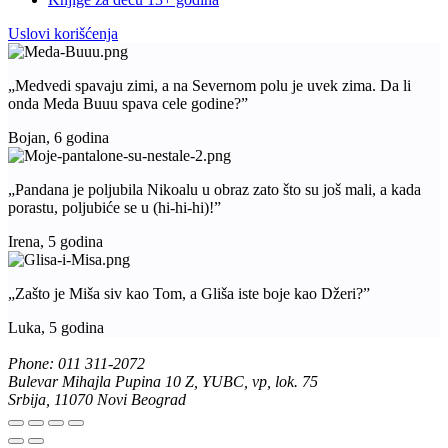
Uslovi korišćenja
„Medvedi spavaju zimi, a na Severnom polu je uvek zima. Da li
onda Meda Buuu spava cele godine?”
Bojan, 6 godina
„Pandana je poljubila Nikoalu u obraz zato što su još mali, a kada
porastu, poljubiće se u (hi-hi-hi)!”
Irena, 5 godina
„Zašto je Miša siv kao Tom, a Gliša iste boje kao Džeri?”
Luka, 5 godina
Phone: 011 311-2072
Bulevar Mihajla Pupina 10 Z, YUBC, vp, lok. 75
Srbija, 11070 Novi Beograd