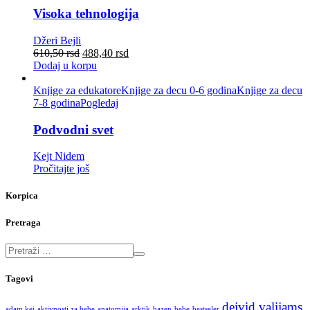
Visoka tehnologija
Džeri Bejli
610,50
rsd
488,40
rsd
Dodaj u korpu
Knjige za edukatore
Knjige za decu 0-6 godina
Knjige za decu
7-8 godina
Pogledaj
Podvodni svet
Kejt Nidem
Pročitajte još
Korpica
Pretraga
Tagovi
dejvid valijams
adam kej
aktivnosti za bebe
anatomija
arktik
bazen
bebe
bestseler