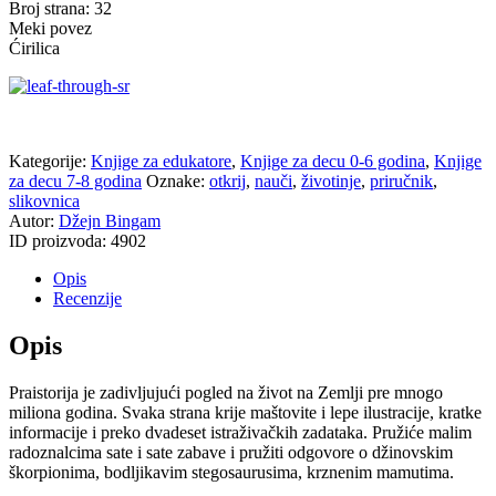
Broj strana: 32
Meki povez
Ćirilica
Kategorije:
Knjige za edukatore
,
Knjige za decu 0-6 godina
,
Knjige
za decu 7-8 godina
Oznake:
otkrij
,
nauči
,
životinje
,
priručnik
,
slikovnica
Autor:
Džejn Bingam
ID proizvoda:
4902
Opis
Recenzije
Opis
P
raistorija je zadivljujući pogled na život na Zemlji pre mnogo
miliona godina. Svaka strana krije maštovite i lepe ilustracije, kratke
informacije i preko dvadeset istraživačkih zadataka. Pružiće malim
radoznalcima sate i sate zabave i pružiti odgovore o džinovskim
škorpionima, bodljikavim stegosaurusima, krznenim mamutima.