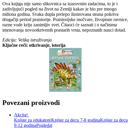
Ova knjiga nije samo slikovnica sa izazovnim zadacima, to je i
zadivljujući pogled na život na Zemlji kakav je bio pre mnogo
miliona godina. Svaka dupla prelepo ilustrovana strana pokriva
drugačiji period praistorije. Praistorijske močvare, živopisne ravnice,
razne vode kriju zanimljiv svet. Čitaoci će saznati i o načinima
imenovanja novootkrivenih prastarih vrsta, nepoznatih nauci dotad.
Edicija: Velika istraživanja
Ključne reči: otkrivanje, istorija
Povezani proizvodi
Akcija!
Knjige za edukatore
Knjige za decu 7-8 godina
Knjige za decu
9-12 godina
Pogledaj