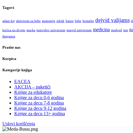
Tagovi
dejvid valijams
adam kej
aktivnosti za bebe
anatomija
arktik
bazen
bebe
bestseler
d
medicina
na
kućica na drvetu
macka
marvelov univerzum
marvel univerzum
medved
mis
šimpanza
Pratite nas
Korpica
Kategorije knjiga
EACEA
AKCIJA – paketići
Knjige za edukatore
Knjige za decu 0-6 godina
Knjige za decu 7-8 godina
Knjige za decu 9-12 godina
Knjige za decu 13+ godina
Uslovi korišćenja