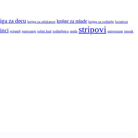
iga za decu
knjige za mlade
knjige za edukatore
knjige za roditelje
kreativni
stripovi
inci
prijatelj
putovanje
robin hud
roditeljstvo
sreda
univerzum
utorak