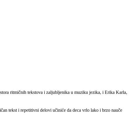
ra ritmičnih tekstova i zaljubljenika u muziku jezika, i Erika Karla,
an tekst i repetitivni delovi učiniće da deca vrlo lako i brzo nauče