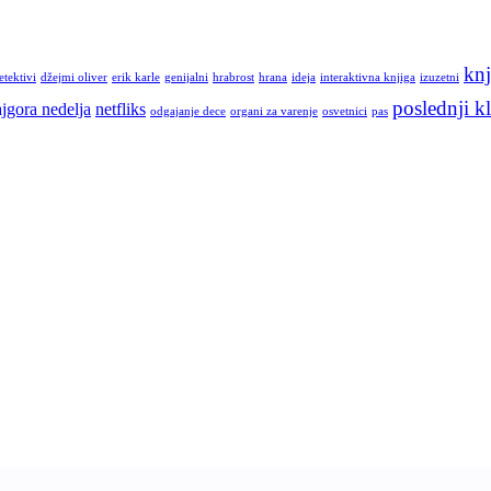
knj
etektivi
džejmi oliver
erik karle
genijalni
hrabrost
hrana
ideja
interaktivna knjiga
izuzetni
poslednji kl
jgora nedelja
netfliks
odgajanje dece
organi za varenje
osvetnici
pas