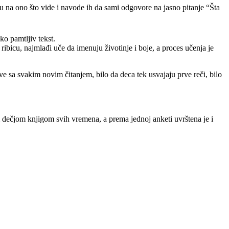
u na ono što vide i navode ih da sami odgovore na jasno pitanje “Šta
ko pamtljiv tekst.
ibicu, najmlađi uče da imenuju životinje i boje, a proces učenja je
e sa svakim novim čitanjem, bilo da deca tek usvajaju prve reči, bilo
m dečjom knjigom svih vremena, a prema jednoj anketi uvrštena je i