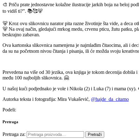
🎨 Priču prate jednostavne kolažne ilustracije jarkih boja na beloj p
to vidiš ti?”. 📚🥰🐻
🐻 Kroz ovu slikovnicu narator pita razne životinje šta vide, a deca otk
🐻 Na ovaj način, gledajući mrkog medu, crvenu pticu, žutu patku, plav
beskrajno zabavan.
Ova kartonska slikovnica namenjena je najmlađim čitaocima, ali i deci
da su na početnom nivou čitanja i pisanja, ili će možda svoju kreativno
Prevedena na više od 30 jezika, ova knjiga je tokom decenija dobila 
među 100 najboljih slikovnica. 🤗
U našoj kući podjednako je vole i Nikola (2) i Luka (7) i mama (xy).
Autorka teksta i fotografija: Mira Vukašević,
@hajde_da_citamo
Podeli:
Pretraga
Pretraga za:
Pretraži