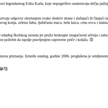
odlozi legendarnog Erika Karla, koje nepogrešivo usmeravaju dečju pažnj
rivaju odgovor okretanjem svake sledeće strane i slušajući ili čitajući la
og konja, zelenu žabu, ljubičastu macu, belu kucu, crnu ovcu i zlatnu r
 mlađeg školskog uzrasta jer pruža beskrajne mogućnosti učenja i zabav
st poželeti da ispolje pravljenjem sopstvene priče i kolaža. 😍
i razna priznanja. Između ostalog, godine 2006. proglašena je omiljeno
 😂🥰