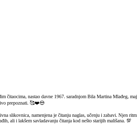
im čitaocima, nastao davne 1967. saradnjom Bila Martina Mlađeg, majsto
šivo prepoznati. 🥰❤️😍
vna slikovnica, namenjena je čitanju naglas, učenju i zabavi. Njen ritmič
h, ali i lakšem savladavanju čitanja kod nešto starijih mališana. 💯