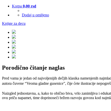
Korpa
0,00
rsd
Dodaj u omiljeno
Knjige za decu
Porodično čitanje naglas
Pred vama je jedan od najvoljenijih dečjih klasika namenjenih najmlađ
autora čuvene “Veoma gladne gusenice”, čije ćete ilustracije nepogre
Naizgled jednostavna, a, kako to obično biva, vrlo zanimljiva i edukati
ovu priču napamet, time doprinoseći bržem razvoju govora kod najmlađi