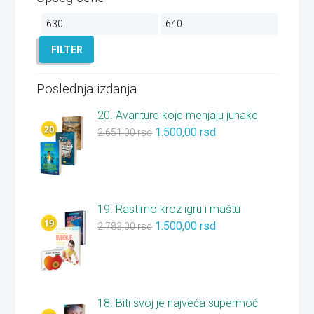
Minimalna
Maksimalna
cena
cena
FILTER
Poslednja izdanja
20. Avanture koje menjaju junake
1.500,00
rsd
2.651,00
rsd
19. Rastimo kroz igru i maštu
1.500,00
rsd
2.783,00
rsd
18. Biti svoj je najveća supermoć