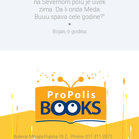
na Severnom polu je uvek
zima. Da li onda Meda
Buuu spava cele godine?”
Bojan, 6 godina
Bulevar Mihajla Pupina 10 Z,
Phone: 011 311-2072