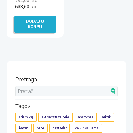
792,00
rsd
633,60
rsd
DODAJ U
KORPU
Pretraga
Tagovi
adam kej
aktivnosti za bebe
anatomija
arktik
bazen
bebe
bestseler
dejvid valijams