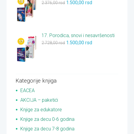
1.500,00
rsd
2.376,00
rsd
17. Porodica, snovi i nesavršenosti
1.500,00
rsd
2.728,00
rsd
Kategorije knjiga
EACEA
AKCIJA – paketići
Knjige za edukatore
Knjige za decu 0-6 godina
Knjige za decu 7-8 godina