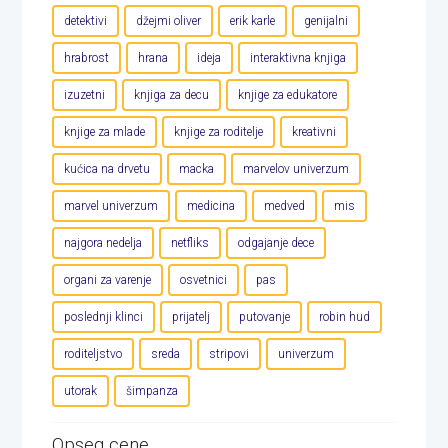
detektivi
džejmi oliver
erik karle
genijalni
hrabrost
hrana
ideja
interaktivna knjiga
izuzetni
knjiga za decu
knjige za edukatore
knjige za mlade
knjige za roditelje
kreativni
kućica na drvetu
macka
marvelov univerzum
marvel univerzum
medicina
medved
mis
najgora nedelja
netfliks
odgajanje dece
organi za varenje
osvetnici
pas
poslednji klinci
prijatelj
putovanje
robin hud
roditeljstvo
sreda
stripovi
univerzum
utorak
šimpanza
Opseg cene