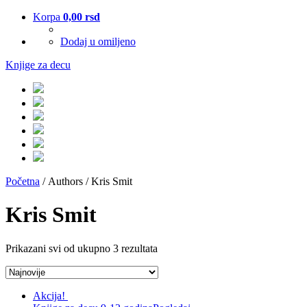
Korpa
0,00
rsd
Dodaj u omiljeno
Knjige za decu
Početna
/ Authors / Kris Smit
Kris Smit
Prikazani svi od ukupno 3 rezultata
Akcija!