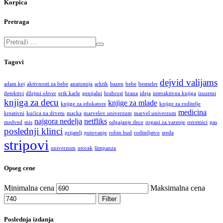
Korpica
Pretraga
Tagovi
dejvid valijams
adam kej
aktivnosti za bebe
anatomija
arktik
bazen
bebe
bestseler
detektivi
džejmi oliver
erik karle
genijalni
hrabrost
hrana
ideja
interaktivna knjiga
izuzetni
knjiga za decu
knjige za mlade
knjige za edukatore
knjige za roditelje
medicina
kreativni
kućica na drvetu
macka
marvelov univerzum
marvel univerzum
najgora nedelja
netfliks
medved
mis
odgajanje dece
organi za varenje
osvetnici
pas
poslednji klinci
prijatelj
putovanje
robin hud
roditeljstvo
sreda
stripovi
univerzum
utorak
šimpanza
Opseg cene
Minimalna cena
Maksimalna cena
Filter
Poslednja izdanja