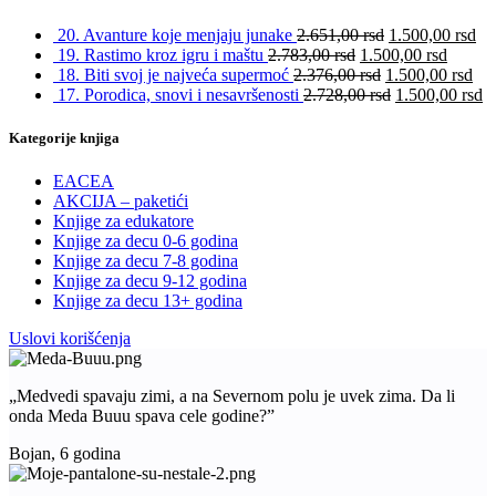
20. Avanture koje menjaju junake
2.651,00
rsd
1.500,00
rsd
19. Rastimo kroz igru i maštu
2.783,00
rsd
1.500,00
rsd
18. Biti svoj je najveća supermoć
2.376,00
rsd
1.500,00
rsd
17. Porodica, snovi i nesavršenosti
2.728,00
rsd
1.500,00
rsd
Kategorije knjiga
EACEA
AKCIJA – paketići
Knjige za edukatore
Knjige za decu 0-6 godina
Knjige za decu 7-8 godina
Knjige za decu 9-12 godina
Knjige za decu 13+ godina
Uslovi korišćenja
„Medvedi spavaju zimi, a na Severnom polu je uvek zima. Da li
onda Meda Buuu spava cele godine?”
Bojan, 6 godina