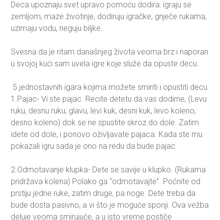
Deca upoznaju svet upravo pomoću dodira: igraju se
zemljom, maze životinje, dodiruju igračke, gnječe rukama,
uzimaju vodu, neguju biljke.
Svesna da je ritam današnjeg života veoma brz i naporan
u svojoj kući sam uvela igre koje služe da opuste decu.
5 jednostavnih igara kojima možete smiriti i opustiti decu:
1.Pajac- Vi ste pajac. Recite detetu da vas dodirne, (Levu
ruku, desnu ruku, glavu, levi kuk, desni kuk, levo koleno,
desno koleno) dok se ne spustite skroz do dole. Zatim
idete od dole, i ponovo oživljavate pajaca. Kada ste mu
pokazali igru sada je ono na redu da bude pajac.
2.Odmotavanje klupka- Dete se savije u klupko. (Rukama
pridržava kolena) Polako ga “odmotavajte”. Počnite od
prstiju jedne ruke, zatim druge, pa noge. Dete treba da
bude dosta pasivno, a vi što je moguće sporiji. Ova vežba
deluje veoma smirujuće, a u isto vreme postiče