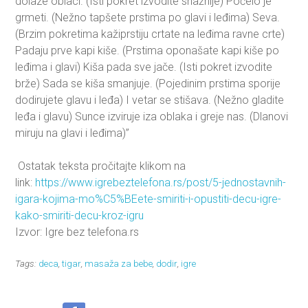
dolaze oblaci. (Isti pokret izvodite snažnije) Počelo je
grmeti. (Nežno tapšete prstima po glavi i leđima) Seva.
(Brzim pokretima kažiprstiju crtate na leđima ravne crte)
Padaju prve kapi kiše. (Prstima oponašate kapi kiše po
leđima i glavi) Kiša pada sve jače. (Isti pokret izvodite
brže) Sada se kiša smanjuje. (Pojedinim prstima sporije
dodirujete glavu i leđa) I vetar se stišava. (Nežno gladite
leđa i glavu) Sunce izviruje iza oblaka i greje nas. (Dlanovi
miruju na glavi i leđima)”
Ostatak teksta pročitajte klikom na
link:
https://www.igrebeztelefona.rs/post/5-jednostavnih-
igara-kojima-mo%C5%BEete-smiriti-i-opustiti-decu-igre-
kako-smiriti-decu-kroz-igru
Izvor: Igre bez telefona.rs
Tags:
deca
,
tigar
,
masaža za bebe
,
dodir
,
igre