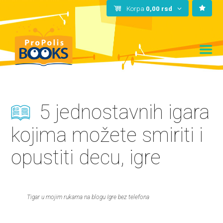
Korpa
0,00
rsd
5 jednostavnih igara
kojima možete smiriti i
opustiti decu, igre
Tigar u mojim rukama na blogu Igre bez telefona