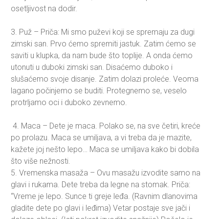
osetljivost na dodir.
3. Puž – Priča: Mi smo puževi koji se spremaju za dugi
zimski san. Prvo ćemo spremiti jastuk. Zatim ćemo se
saviti u klupka, da nam bude što toplije. A onda ćemo
utonuti u duboki zimski san. Disaćemo duboko i
slušaćemo svoje disanje. Zatim dolazi proleće. Veoma
lagano počinjemo se buditi. Protegnemo se, veselo
protrljamo oci i duboko zevnemo.
4. Maca – Dete je maca. Polako se, na sve četiri, kreće
po prolazu. Maca se umiljava, a vi treba da je mazite,
kažete joj nešto lepo… Maca se umiljava kako bi dobila
što više nežnosti.
5. Vremenska masaža – Ovu masažu izvodite samo na
glavi i rukama. Dete treba da legne na stomak. Priča:
“Vreme je lepo. Sunce ti greje leđa. (Ravnim dlanovima
gladite dete po glavi i leđima) Vetar postaje sve jači i