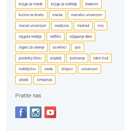
knjige za mlade
knjige za roditelje
kreativni
kućica na drvetu
macka
marvelov univerzum
marvel univerzum
medicina
medved
mis
najgora nedelja
netfliks
odgajanje dece
organi za varenje
osvetnici
pas
poslednji klinci
prijatelj
putovanje
robin hud
roditeljstvo
sreda
stripovi
univerzum
utorak
šimpanza
Pratite nas