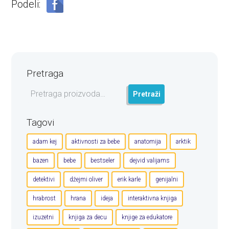
Podeli:
Pretraga
Pretraga
Pretraži
za:
Tagovi
adam kej
aktivnosti za bebe
anatomija
arktik
bazen
bebe
bestseler
dejvid valijams
detektivi
džejmi oliver
erik karle
genijalni
hrabrost
hrana
ideja
interaktivna knjiga
izuzetni
knjiga za decu
knjige za edukatore