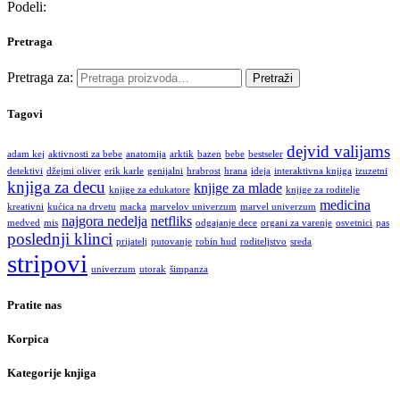
Podeli:
Pretraga
Pretraga za:
Pretraži
Tagovi
dejvid valijams
adam kej
aktivnosti za bebe
anatomija
arktik
bazen
bebe
bestseler
detektivi
džejmi oliver
erik karle
genijalni
hrabrost
hrana
ideja
interaktivna knjiga
izuzetni
knjiga za decu
knjige za mlade
knjige za edukatore
knjige za roditelje
medicina
kreativni
kućica na drvetu
macka
marvelov univerzum
marvel univerzum
najgora nedelja
netfliks
medved
mis
odgajanje dece
organi za varenje
osvetnici
pas
poslednji klinci
prijatelj
putovanje
robin hud
roditeljstvo
sreda
stripovi
univerzum
utorak
šimpanza
Pratite nas
Korpica
Kategorije knjiga