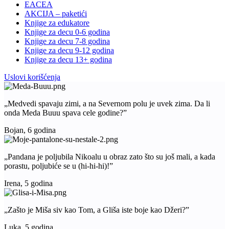
EACEA
AKCIJA – paketići
Knjige za edukatore
Knjige za decu 0-6 godina
Knjige za decu 7-8 godina
Knjige za decu 9-12 godina
Knjige za decu 13+ godina
Uslovi korišćenja
„Medvedi spavaju zimi, a na Severnom polu je uvek zima. Da li
onda Meda Buuu spava cele godine?”
Bojan, 6 godina
„Pandana je poljubila Nikoalu u obraz zato što su još mali, a kada
porastu, poljubiće se u (hi-hi-hi)!”
Irena, 5 godina
„Zašto je Miša siv kao Tom, a Gliša iste boje kao Džeri?”
Luka, 5 godina