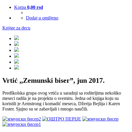
Korpa
0,00
rsd
Dodaj u omiljeno
Knjige za decu
Vrtić ,,Zemunski biser”, jun 2017.
Predškolska grupa ovog vrtića u saradnji sa roditeljima nekoliko
meseci radila je na projektu o svemiru. Jedna od knjiga koju su
koristili je Armstrong i komadić meseca, Džerija Bejlija i Karen
Foster. Sjajno su se zabavljali i mnogo naučili.