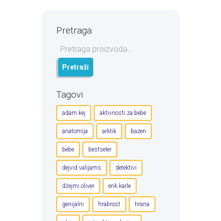
Pretraga
Pretraga
za:
Pretraži
Tagovi
adam kej
aktivnosti za bebe
anatomija
arktik
bazen
bebe
bestseler
dejvid valijams
detektivi
džejmi oliver
erik karle
genijalni
hrabrost
hrana