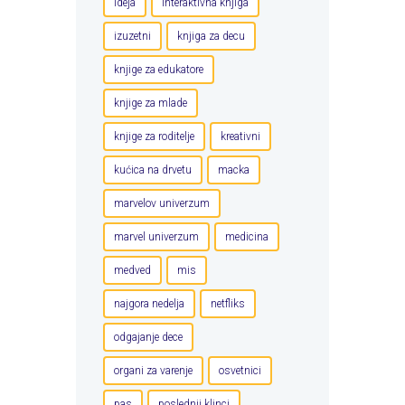
ideja
interaktivna knjiga
izuzetni
knjiga za decu
knjige za edukatore
knjige za mlade
knjige za roditelje
kreativni
kućica na drvetu
macka
marvelov univerzum
marvel univerzum
medicina
medved
mis
najgora nedelja
netfliks
odgajanje dece
organi za varenje
osvetnici
pas
poslednji klinci