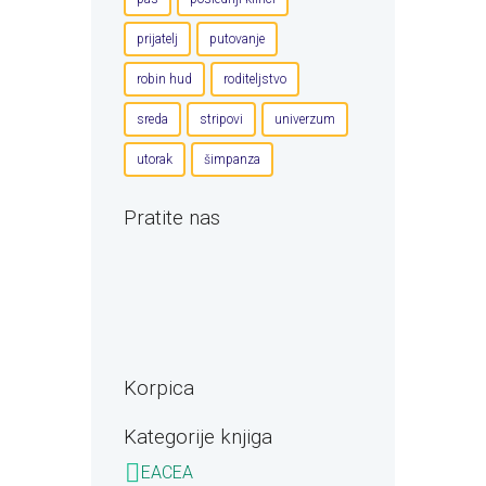
prijatelj
putovanje
robin hud
roditeljstvo
sreda
stripovi
univerzum
utorak
šimpanza
Pratite nas
Korpica
Kategorije knjiga
EACEA