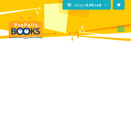
Korpa
0,00
rsd
Hit-
serija sa
Netfliks
a stigla
je u
knjižare!
Književni kutak
Više