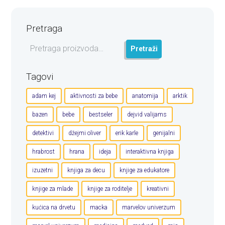
Pretraga
Pretraga
Pretraži
za:
Tagovi
adam kej
aktivnosti za bebe
anatomija
arktik
bazen
bebe
bestseler
dejvid valijams
detektivi
džejmi oliver
erik karle
genijalni
hrabrost
hrana
ideja
interaktivna knjiga
izuzetni
knjiga za decu
knjige za edukatore
knjige za mlade
knjige za roditelje
kreativni
kućica na drvetu
macka
marvelov univerzum