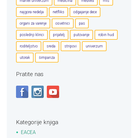
marvel univerzum
medicina
medved
mis
najgora nedelja
netfliks
odgajanje dece
organi za varenje
osvetnici
pas
poslednji klinci
prijatelj
putovanje
robin hud
roditeljstvo
sreda
stripovi
univerzum
utorak
šimpanza
Pratite nas
Kategorije knjiga
EACEA