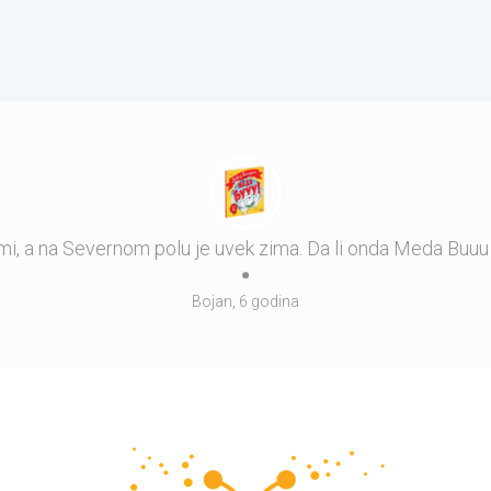
mi, a na Severnom polu je uvek zima. Da li onda Meda Buuu
Bojan, 6 godina