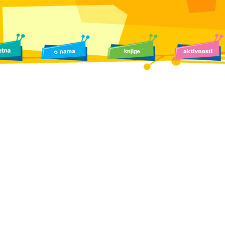
Za tinejdžerke koje su volele
čuvenu „Štreberku“ Holi Smejl
Književni kutak
Više