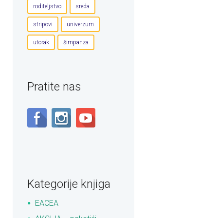
roditeljstvo
sreda
stripovi
univerzum
utorak
šimpanza
Pratite nas
Kategorije knjiga
EACEA