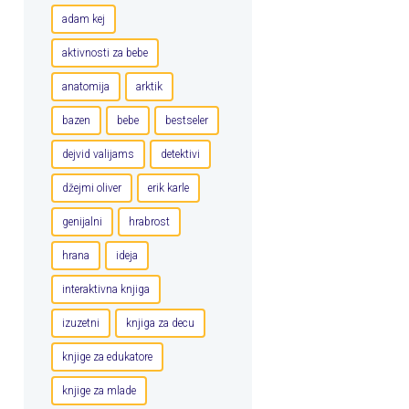
adam kej
aktivnosti za bebe
anatomija
arktik
bazen
bebe
bestseler
dejvid valijams
detektivi
džejmi oliver
erik karle
genijalni
hrabrost
hrana
ideja
interaktivna knjiga
izuzetni
knjiga za decu
knjige za edukatore
knjige za mlade