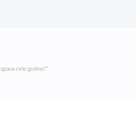
 spava cele godine?”
„Pand