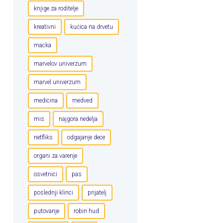
knjige za roditelje
kreativni
kućica na drvetu
macka
marvelov univerzum
marvel univerzum
medicina
medved
mis
najgora nedelja
netfliks
odgajanje dece
organi za varenje
osvetnici
pas
poslednji klinci
prijatelj
putovanje
robin hud