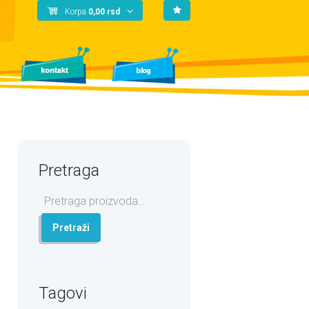
Korpa
0,00
rsd
Pretraga
Pretraga
za:
Pretraži
Tagovi