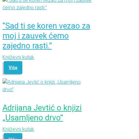
“Sad ti se koren vezao za
moj i zauvek ćemo
zajedno rasti.”
Književni kutak
Više
Adrijana Jevtić o knjizi
„Usamljeno drvo”
Književni kutak