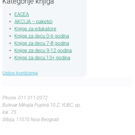
Kategorije knjiga
EACEA
AKCIJA – paketići
Knjige za edukatore
Knjige za decu 0-6 godina
Knjige za decu 7-8 godina
Knjige za decu 9-12 godina
Knjige za decu 13+ godina
Uslovi korišćenja
Phone: 011 311-2072
Bulevar Mihajla Pupina 10 Z, YUBC, vp,
„Zašto je Miša
„Pandana je
„Medvedi
lok. 75
spavaju zimi, a
siv kao Tom, a
poljubila
Srbija, 11070 Novi Beograd
Nikoalu u obraz
Gliša iste boje
na Severnom
zato što su još
polu je uvek
kao Džeri?”