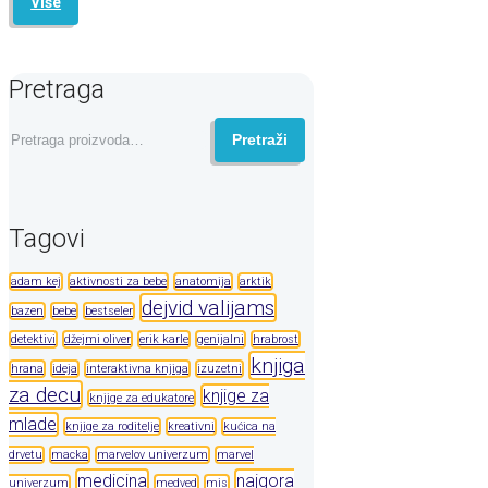
Više
Pretraga
Pretraga
Pretraži
za:
Tagovi
adam kej
aktivnosti za bebe
anatomija
arktik
dejvid valijams
bazen
bebe
bestseler
detektivi
džejmi oliver
erik karle
genijalni
hrabrost
knjiga
hrana
ideja
interaktivna knjiga
izuzetni
za decu
knjige za
knjige za edukatore
mlade
knjige za roditelje
kreativni
kućica na
drvetu
macka
marvelov univerzum
marvel
medicina
najgora
univerzum
medved
mis