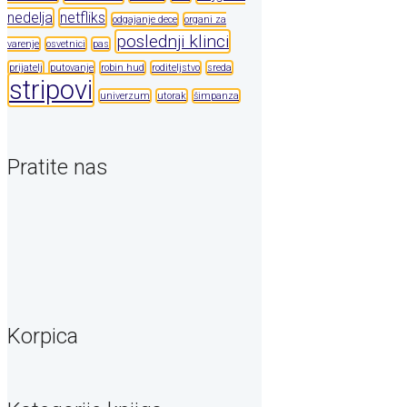
nedelja
netfliks
odgajanje dece
organi za
poslednji klinci
varenje
osvetnici
pas
prijatelj
putovanje
robin hud
roditeljstvo
sreda
stripovi
univerzum
utorak
šimpanza
Pratite nas
Korpica