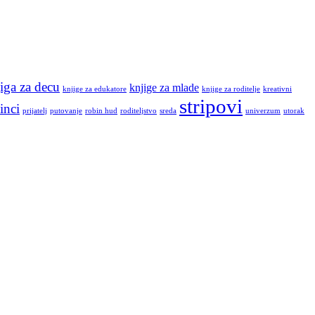
iga za decu
knjige za mlade
knjige za edukatore
knjige za roditelje
kreativni
stripovi
inci
prijatelj
putovanje
robin hud
roditeljstvo
sreda
univerzum
utorak