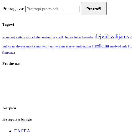
Pretraga za:
Pretraži
Tagovi
dejvid valijams
adam kej
aktivnosti za bebe
anatomija
arktik
bazen
bebe
bestseler
d
medicina
na
kućica na drvetu
macka
marvelov univerzum
marvel univerzum
medved
mis
šimpanza
Pratite nas
Korpica
Kategorije knjiga
EACEA