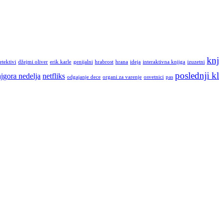
knj
etektivi
džejmi oliver
erik karle
genijalni
hrabrost
hrana
ideja
interaktivna knjiga
izuzetni
poslednji kl
jgora nedelja
netfliks
odgajanje dece
organi za varenje
osvetnici
pas