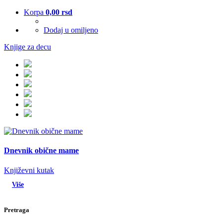
Korpa
0,00
rsd
Dodaj u omiljeno
Knjige za decu
Dnevnik obične mame
Književni kutak
Više
Pretraga