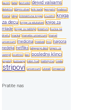
dejvid valijams
bazen
bebe
bestseler
detektivi
džejmi oliver
erik karle
genijalni
hrabrost
knjiga
hrana
ideja
interaktivna knjiga
izuzetni
za decu
knjige za
knjige za edukatore
mlade
knjige za roditelje
kreativni
kućica na
drvetu
macka
marvelov univerzum
marvel
medicina
najgora
univerzum
medved
mis
nedelja
netfliks
odgajanje dece
organi za
poslednji klinci
varenje
osvetnici
pas
prijatelj
putovanje
robin hud
roditeljstvo
sreda
stripovi
univerzum
utorak
šimpanza
Pratite nas