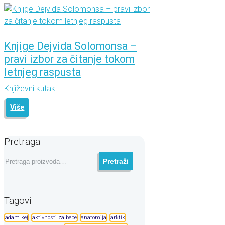
Knjige Dejvida Solomonsa –
pravi izbor za čitanje tokom
letnjeg raspusta
Književni kutak
Više
Pretraga
Pretraga
Pretraži
za:
Tagovi
adam kej
aktivnosti za bebe
anatomija
arktik