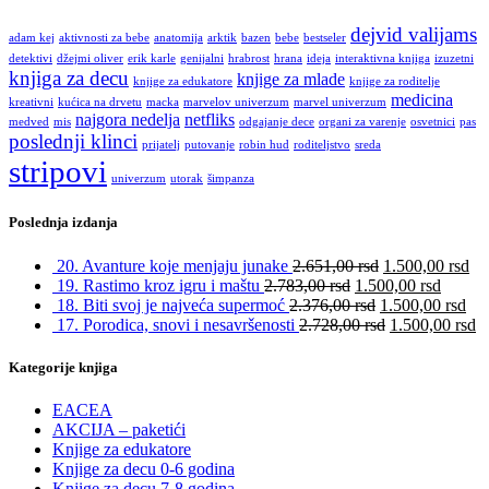
dejvid valijams
adam kej
aktivnosti za bebe
anatomija
arktik
bazen
bebe
bestseler
detektivi
džejmi oliver
erik karle
genijalni
hrabrost
hrana
ideja
interaktivna knjiga
izuzetni
knjiga za decu
knjige za mlade
knjige za edukatore
knjige za roditelje
medicina
kreativni
kućica na drvetu
macka
marvelov univerzum
marvel univerzum
najgora nedelja
netfliks
medved
mis
odgajanje dece
organi za varenje
osvetnici
pas
poslednji klinci
prijatelj
putovanje
robin hud
roditeljstvo
sreda
stripovi
univerzum
utorak
šimpanza
Poslednja izdanja
20. Avanture koje menjaju junake
2.651,00
rsd
1.500,00
rsd
19. Rastimo kroz igru i maštu
2.783,00
rsd
1.500,00
rsd
18. Biti svoj je najveća supermoć
2.376,00
rsd
1.500,00
rsd
17. Porodica, snovi i nesavršenosti
2.728,00
rsd
1.500,00
rsd
Kategorije knjiga
EACEA
AKCIJA – paketići
Knjige za edukatore
Knjige za decu 0-6 godina
Knjige za decu 7-8 godina