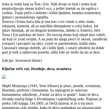
I
rska je rodni kraj za Šon i Eni. Njih dvoje su brat i sestra koji
preplovljavaju okean tražeći oca, a jedini imetak su im ogrlica i
violina. Topla priča o dobrim i lošim ljudima, bratsko-sestrinskoj
ljubavi i pronalaženju ognjišta.
Šonova i Enina kuća bila je ista kao i sve ostale u selu: mala,
zdepasta, kamena, ali sa najvišim dimnjakom u celoj Irskoj. Isti
takav dimnjak, ali na drugom kontinentu, daleko u Americi, biće
Šonu i Eni putokaz do kuće. Do novog doma koji nikad nisu videli,
ali koji će zvati svojim. A na putu do njega preći će okean, zarađivati
svirajući i pevajući na ulici, voziti se parobrodom, tražiti zlato.
Upoznaće mnogo dobrih, ali i loših ljudi, i ostaće ubeđeni da dokle
god je tork u njihovom posedu, ništa loše ne može da im se desi.
Edicija: Savremeni klasici
Ključne reči: rat, životinje, deca, avantura
Majkl Morpurgo
(1943, Sent Albans) je pisac, pesnik, scenarista,
libretista, profesor i humanista. Sa suprugom je osnovao
humanitarno udruženje „Farme za decu iz grada”, kako bi deca
shvatila značaj brige o životinjama i zajedničkog rada. Napisao je
preko 100 knjiga. Od 2005. je Dečji laureat, te je u toj ulozi
proputovao celu zemlju, kako bi decu podstakao na upoznavanje