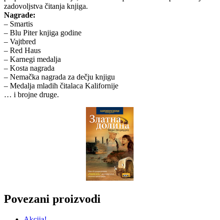
zadovoljstva čitanja knjiga.
Nagrade:
– Smartis
– Blu Piter knjiga godine
– Vajtbred
– Red Haus
– Karnegi medalja
– Kosta nagrada
– Nemačka nagrada za dečju knjigu
– Medalja mladih čitalaca Kalifornije
… i brojne druge.
Povezani proizvodi
Akcija!