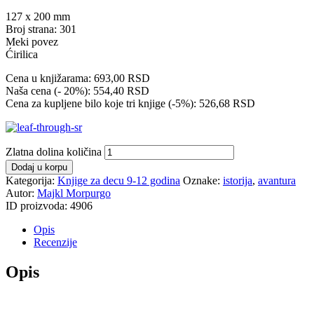
127 x 200 mm
Broj strana: 301
Meki povez
Ćirilica
Cena u knjižarama: 693,00 RSD
Naša cena (- 20%): 554,40 RSD
Cena za kupljene bilo koje tri knjige (-5%): 526,68 RSD
Zlatna dolina količina
Dodaj u korpu
Kategorija:
Knjige za decu 9-12 godina
Oznake:
istorija
,
avantura
Autor:
Majkl Morpurgo
ID proizvoda:
4906
Opis
Recenzije
Opis