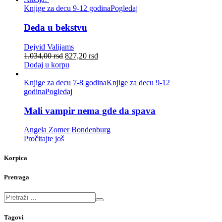
Knjige za decu 9-12 godina
Pogledaj
Deda u bekstvu
Dejvid Valijams
1.034,00
rsd
827,20
rsd
Dodaj u korpu
Knjige za decu 7-8 godina
Knjige za decu 9-12
godina
Pogledaj
Mali vampir nema gde da spava
Angela Zomer Bondenburg
Pročitajte još
Korpica
Pretraga
Tagovi