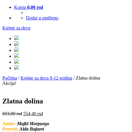
Korpa
0,00
rsd
Dodaj u omiljeno
Knjige za decu
Početna
/
Knjige za decu 9-12 godina
/ Zlatna dolina
Akcija!
Zlatna dolina
693,00
rsd
554,40
rsd
Autor:
Majkl Morpurgo
Prevod:
Aida Bajazet