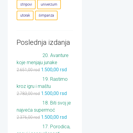
stripovi
univerzum
utorak
šimpanza
Poslednja izdanja
20. Avanture
koje menjaju junake
1.500,00
rsd
2.651,00
rsd
19. Rastimo
kroz igru i maštu
1.500,00
rsd
2.783,00
rsd
18. Biti svoj je
najveća supermoć
1.500,00
rsd
2.376,00
rsd
17. Porodica,