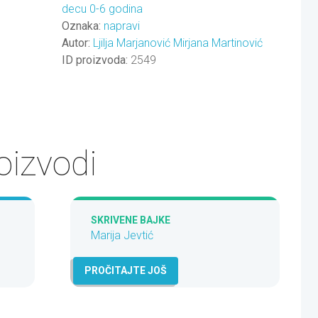
decu 0-6 godina
Oznaka:
napravi
Autor:
Ljilja Marjanović
Mirjana Martinović
ID proizvoda:
2549
oizvodi
SKRIVENE BAJKE
Marija Jevtić
PROČITAJTE JOŠ