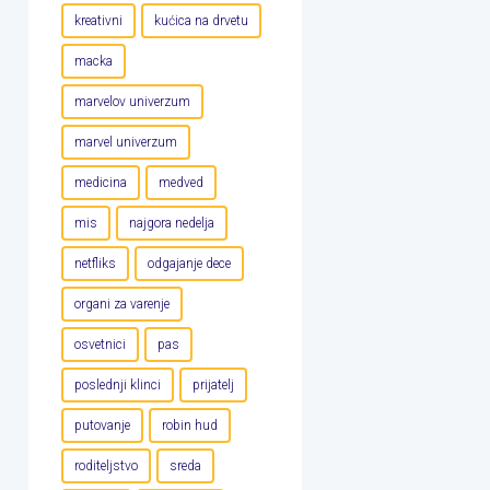
kreativni
kućica na drvetu
macka
marvelov univerzum
marvel univerzum
medicina
medved
mis
najgora nedelja
netfliks
odgajanje dece
organi za varenje
osvetnici
pas
poslednji klinci
prijatelj
putovanje
robin hud
roditeljstvo
sreda