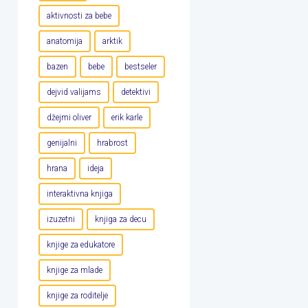
aktivnosti za bebe
anatomija
arktik
bazen
bebe
bestseler
dejvid valijams
detektivi
džejmi oliver
erik karle
genijalni
hrabrost
hrana
ideja
interaktivna knjiga
izuzetni
knjiga za decu
knjige za edukatore
knjige za mlade
knjige za roditelje