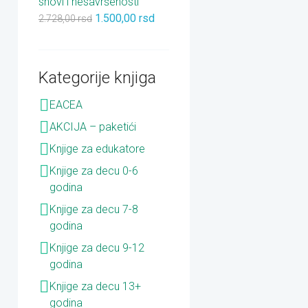
snovi i nesavršenosti
1.500,00
rsd
2.728,00
rsd
Kategorije knjiga
EACEA
AKCIJA – paketići
Knjige za edukatore
Knjige za decu 0-6
godina
Knjige za decu 7-8
godina
Knjige za decu 9-12
godina
Knjige za decu 13+
godina