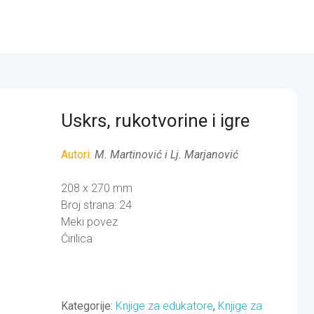
Uskrs, rukotvorine i igre
Autori:
M. Martinović i Lj. Marjanović
208 x 270 mm
Broj strana: 24
Meki povez
Ćirilica
Kategorije:
Knjige za edukatore
,
Knjige za