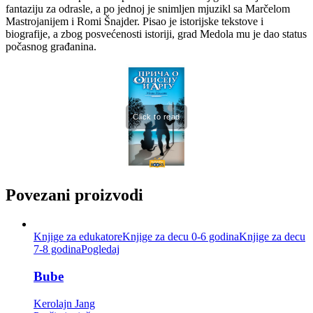
fantaziju za odrasle, a po jednoj je snimljen mjuzikl sa Marčelom
Mastrojanijem i Romi Šnajder. Pisao je istorijske tekstove i
biografije, a zbog posvećenosti istoriji, grad Medola mu je dao status
počasnog građanina.
Povezani proizvodi
Knjige za edukatore
Knjige za decu 0-6 godina
Knjige za decu
7-8 godina
Pogledaj
Bube
Kerolajn Jang