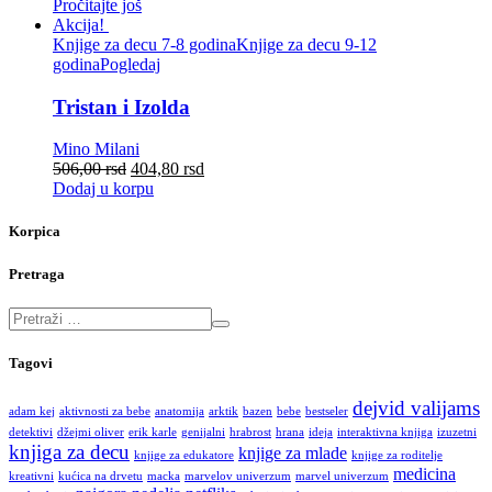
Pročitajte još
Akcija!
Knjige za decu 7-8 godina
Knjige za decu 9-12
godina
Pogledaj
Tristan i Izolda
Mino Milani
506,00
rsd
404,80
rsd
Dodaj u korpu
Korpica
Pretraga
Tagovi
dejvid valijams
adam kej
aktivnosti za bebe
anatomija
arktik
bazen
bebe
bestseler
detektivi
džejmi oliver
erik karle
genijalni
hrabrost
hrana
ideja
interaktivna knjiga
izuzetni
knjiga za decu
knjige za mlade
knjige za edukatore
knjige za roditelje
medicina
kreativni
kućica na drvetu
macka
marvelov univerzum
marvel univerzum