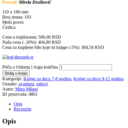
Prevod:
Mirela Drašković
110 x 180 mm
Broj strana: 193
Meki povez
Ćirilica
Cena u knjižarama: 506,00 RSD
Naša cena (- 20%): 404,80 RSD
Cena za kupljene bilo koje tri knjige (-5%): 384,56 RSD
Priča o Odiseju i Argu količina
Dodaj u korpu
Kategorije:
Knjige za decu 7-8 godina
,
Knjige za decu 9-12 godina
Oznake:
avantura
,
mitovi
Autor:
Mino Milani
ID proizvoda:
4861
Opis
Recenzije
Opis