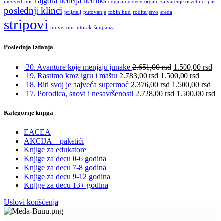
najgora nedelja
netfliks
medved
mis
odgajanje dece
organi za varenje
osvetnici
pas
poslednji klinci
prijatelj
putovanje
robin hud
roditeljstvo
sreda
stripovi
univerzum
utorak
šimpanza
Poslednja izdanja
20. Avanture koje menjaju junake
2.651,00
rsd
1.500,00
rsd
19. Rastimo kroz igru i maštu
2.783,00
rsd
1.500,00
rsd
18. Biti svoj je najveća supermoć
2.376,00
rsd
1.500,00
rsd
17. Porodica, snovi i nesavršenosti
2.728,00
rsd
1.500,00
rsd
Kategorije knjiga
EACEA
AKCIJA – paketići
Knjige za edukatore
Knjige za decu 0-6 godina
Knjige za decu 7-8 godina
Knjige za decu 9-12 godina
Knjige za decu 13+ godina
Uslovi korišćenja