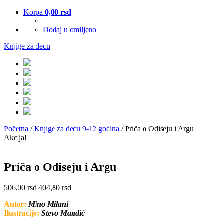
Korpa
0,00
rsd
Dodaj u omiljeno
Knjige za decu
Početna
/
Knjige za decu 9-12 godina
/ Priča o Odiseju i Argu
Akcija!
Priča o Odiseju i Argu
506,00
rsd
404,80
rsd
Autor:
Mino Milani
Ilustracije:
Stevo Mandić