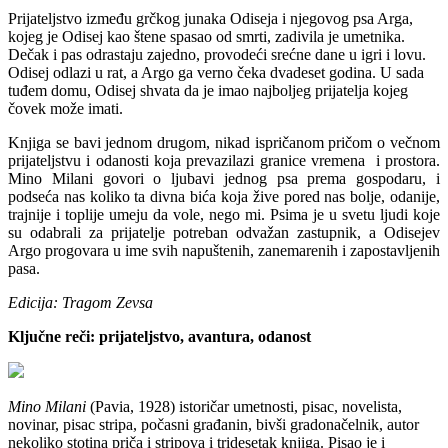
P
rijateljstvo između grčkog junaka Odiseja i njegovog psa Arga,
kojeg je Odisej kao štene spasao od smrti, zadivila je umetnika.
Dečak i pas odrastaju zajedno, provodeći srećne dane u igri i lovu.
Odisej odlazi u rat, a Argo ga verno čeka dvadeset godina. U sada
tuđem domu, Odisej shvata da je imao najboljeg prijatelja kojeg
čovek može imati.
Knjiga se bavi jednom drugom, nikad ispričanom pričom o večnom
prijateljstvu i odanosti koja prevazilazi granice vremena i prostora.
Mino Milani govori o ljubavi jednog psa prema gospodaru, i
podseća nas koliko ta divna bića koja žive pored nas bolje, odanije,
trajnije i toplije umeju da vole, nego mi. Psima je u svetu ljudi koje
su odabrali za prijatelje potreban odvažan zastupnik, a Odisejev
Argo progovara u ime svih napuštenih, zanemarenih i zapostavljenih
pasa.
Edicija: Tragom Zevsa
Ključne reči: prijateljstvo, avantura, odanost
Mino Milani
(Pavia, 1928) istoričar umetnosti, pisac, novelista,
novinar, pisac stripa, počasni građanin, bivši gradonačelnik, autor
nekoliko stotina priča i stripova i tridesetak knjiga. Pisao je i