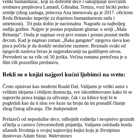
veliki humanitarac, koji za dobrobit dece i sakupljanje novčanih
sredstava preplivava Lamanš, Gibraltar, Temzu, vozi bicikl preko
zemlje (zbog zasluga, princeza Ana imenovala ga je 2017. oficirom
Reda Britanske imperije za doprinos humanitarnom radu i
umetnosti). Tri puta dobio je nacionalnu Nagradu za najboljeg
sudiju godine. Najpre je postao popularan glumac u seriji ,,Mala
Britanija”. Onda je napisao svoj prvi roman i postao poznat među
decom. Kad je napisao roman ,,Baka gangster” njegova slava kao
pisca počela je da dostiže neslućene razmere. Bezmalo svaki od
njegovih naslova bivao je najprodavaniji na godišnjem nivou.
Prevedeni su na više od 50 jezika. Većina romana pretočena je u
film i/ili pozorišnu predstavu.
Rekli su o knjizi najgori kućni ljubimci na svetu:
Često opisivan kao moderni Roald Dal, Valijams je veliki autor s
velikim idejama i obiljem ilustracija, sve iskombinovano kako bi se
napravila prava knjiga za uživanje, čak i za klince koji bi te
pogledali kao da ti nisu sve koze na broju da im ponudiš čitanje
zbog čistog uživanja.
The Independent
Prelazeći od neposlušne dece, odbojnih roditelja i neopisivo groznih
učitelja u carstvo četvoronožnih prijatelja, Valijams oslobađa hordu
užasnih životinja u svojoj najnovijoj knjizi koju je životpisno
ilustrovao Adam Stour.
Waterstones