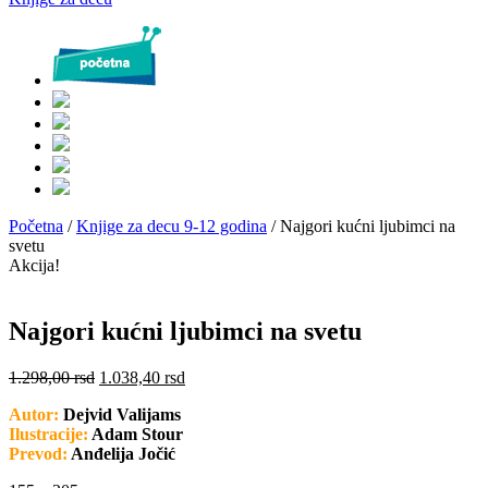
Početna
/
Knjige za decu 9-12 godina
/ Najgori kućni ljubimci na
svetu
Akcija!
Najgori kućni ljubimci na svetu
1.298,00
rsd
1.038,40
rsd
Autor:
Dejvid Valijams
Ilustracije:
Adam Stour
Prevod:
Anđelija Jočić