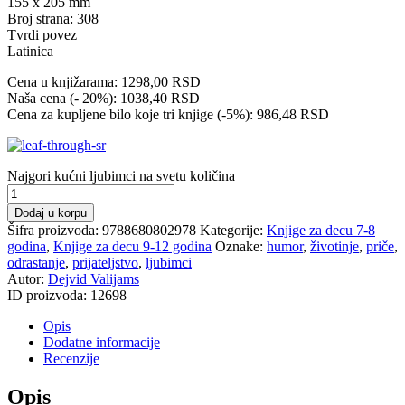
155 x 205 mm
Broj strana: 308
Tvrdi povez
Latinica
Cena u knjižarama: 1298,00 RSD
Naša cena (- 20%): 1038,40 RSD
Cena za kupljene bilo koje tri knjige (-5%): 986,48 RSD
Najgori kućni ljubimci na svetu količina
Dodaj u korpu
Šifra proizvoda:
9788680802978
Kategorije:
Knjige za decu 7-8
godina
,
Knjige za decu 9-12 godina
Oznake:
humor
,
životinje
,
priče
,
odrastanje
,
prijateljstvo
,
ljubimci
Autor:
Dejvid Valijams
ID proizvoda:
12698
Opis
Dodatne informacije
Recenzije
Opis