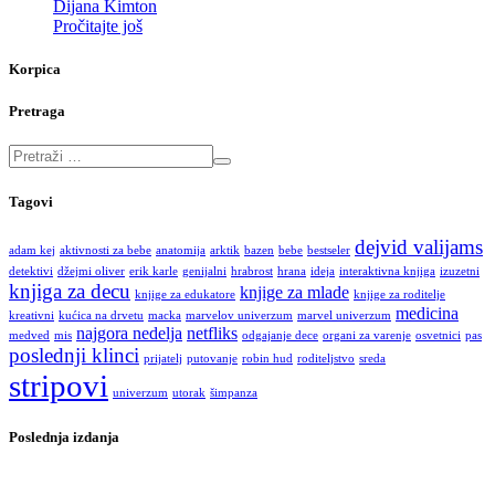
Dijana Kimton
Pročitajte još
Korpica
Pretraga
Tagovi
dejvid valijams
adam kej
aktivnosti za bebe
anatomija
arktik
bazen
bebe
bestseler
detektivi
džejmi oliver
erik karle
genijalni
hrabrost
hrana
ideja
interaktivna knjiga
izuzetni
knjiga za decu
knjige za mlade
knjige za edukatore
knjige za roditelje
medicina
kreativni
kućica na drvetu
macka
marvelov univerzum
marvel univerzum
najgora nedelja
netfliks
medved
mis
odgajanje dece
organi za varenje
osvetnici
pas
poslednji klinci
prijatelj
putovanje
robin hud
roditeljstvo
sreda
stripovi
univerzum
utorak
šimpanza
Poslednja izdanja