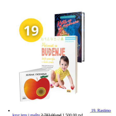
19. Rastimo
kroz igru i maštu
2.783,00
rsd
1.500,00
rsd