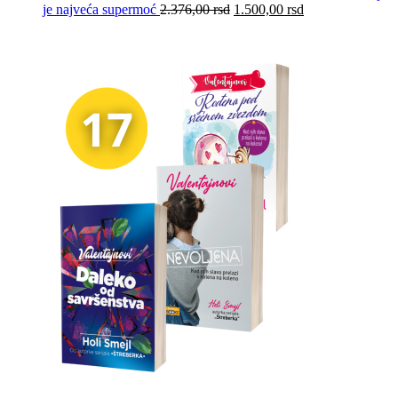
je najveća supermoć
2.376,00
rsd
1.500,00
rsd