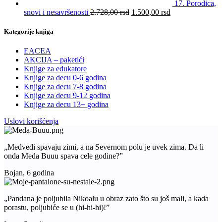
17. Porodica,
snovi i nesavršenosti
2.728,00
rsd
1.500,00
rsd
Kategorije knjiga
EACEA
AKCIJA – paketići
Knjige za edukatore
Knjige za decu 0-6 godina
Knjige za decu 7-8 godina
Knjige za decu 9-12 godina
Knjige za decu 13+ godina
Uslovi korišćenja
„Medvedi spavaju zimi, a na Severnom polu je uvek zima. Da li
onda Meda Buuu spava cele godine?”
Bojan, 6 godina
„Pandana je poljubila Nikoalu u obraz zato što su još mali, a kada
porastu, poljubiće se u (hi-hi-hi)!”