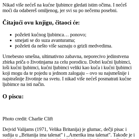
Nikad više nećeš na kućne ljubimce gledati istim očima. I nećeš
moći da odabereš omiljenog, jer svi su po nečemu posebni.
Čitajući ovu knjigu, čitaoci će:
poželeti kućnog ljubimca… ponovo;
smejati se do suza avanturama;
poželeti da nešto više saznaju o grizli medvedima.
Urnebesno smešna, ultimativno zabavna, neporecivo jedinstvena
zbirka priča o životinjama za celu porodicu. Dobri kućni ljubimci,
loši kućni ljubimci, kućni ljubimci veliki kao kuća i kućni ljubimci
koji mogu da te pojedu u jednom zalogaju – ovo su najsmešnije i
najstrašnije životinje na svetu. I nikad više nećeš posmatrati kućne
ljubimce na isti način.
O piscu:
Photo credit: Charlie Clift
Dejvid Valijams (1971, Velika Britanija) je glumac, dečji pisac i
sudija u ,,Britanija ima talenat” i ,,Amerika ima talenat”. Takođe je i