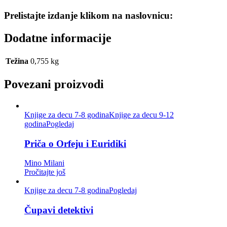
Prelistajte izdanje klikom na naslovnicu:
Dodatne informacije
Težina
0,755 kg
Povezani proizvodi
Knjige za decu 7-8 godina
Knjige za decu 9-12
godina
Pogledaj
Priča o Orfeju i Euridiki
Mino Milani
Pročitajte još
Knjige za decu 7-8 godina
Pogledaj
Čupavi detektivi