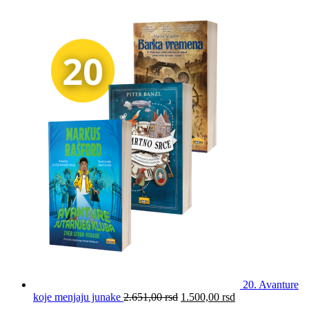
20. Avanture
koje menjaju junake
2.651,00
rsd
1.500,00
rsd