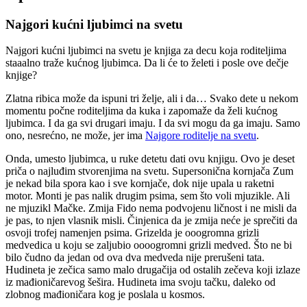
Najgori kućni ljubimci na svetu
Najgori kućni ljubimci na svetu je knjiga za decu koja roditeljima
staaalno traže kućnog ljubimca. Da li će to želeti i posle ove dečje
knjige?
Z
latna ribica može da ispuni tri želje, ali i da… Svako dete u nekom
momentu počne roditeljima da kuka i zapomaže da želi kućnog
ljubimca. I da ga svi drugari imaju. I da svi mogu da ga imaju. Samo
ono, nesrećno, ne može, jer ima
Najgore roditelje na svetu
.
Onda, umesto ljubimca, u ruke detetu dati ovu knjigu. Ovo je deset
priča o najluđim stvorenjima na svetu. Supersonična kornjača Zum
je nekad bila spora kao i sve kornjače, dok nije upala u raketni
motor. Monti je pas nalik drugim psima, sem što voli mjuzikle. Ali
ne mjuzikl Mačke. Zmija Fido nema podvojenu ličnost i ne misli da
je pas, to njen vlasnik misli. Činjenica da je zmija neće je sprečiti da
osvoji trofej namenjen psima. Grizelda je ooogromna grizli
medvedica u koju se zaljubio oooogromni grizli medved. Što ne bi
bilo čudno da jedan od ova dva medveda nije prerušeni tata.
Hudineta je zečica samo malo drugačija od ostalih zečeva koji izlaze
iz mađioničarevog šešira. Hudineta ima svoju tačku, daleko od
zlobnog mađioničara kog je poslala u kosmos.