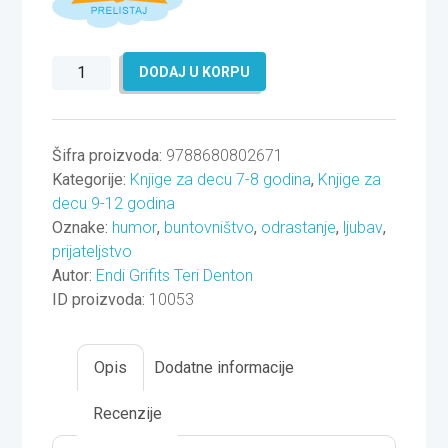
Kućica
DODAJ U KORPU
na
drvetu
od
Šifra proizvoda:
9788680802671
52
Kategorije:
Knjige za decu 7-8 godina
,
Knjige za
sprata
decu 9-12 godina
količina
Oznake:
humor
,
buntovništvo
,
odrastanje
,
ljubav
,
prijateljstvo
Autor:
Endi Grifits
Teri Denton
ID proizvoda:
10053
Opis
Dodatne informacije
Recenzije