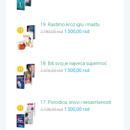
19. Rastimo kroz igru i maštu
1.500,00
rsd
2.783,00
rsd
18. Biti svoj je najveća supermoć
1.500,00
rsd
2.376,00
rsd
17. Porodica, snovi i nesavršenosti
1.500,00
rsd
2.728,00
rsd