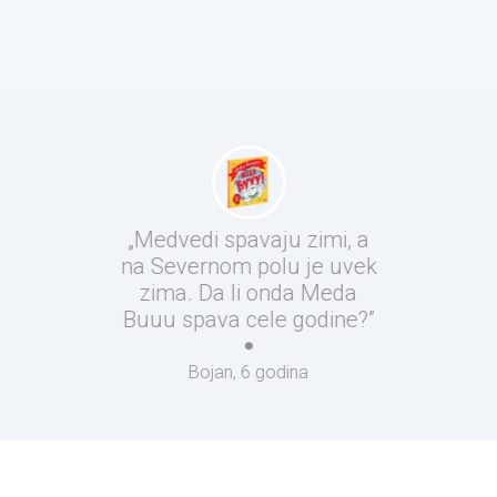
„Medvedi spavaju zimi, a
na Severnom polu je uvek
zima. Da li onda Meda
Buuu spava cele godine?”
Bojan, 6 godina