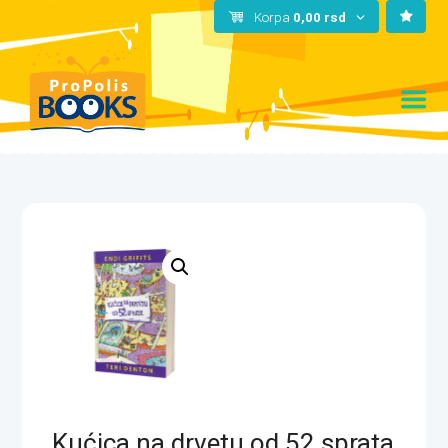
Korpa
0,00
rsd
Kućica na drvetu od 52 sprata