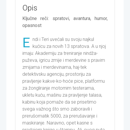
Opis
Ključne reči: spratovi, avantura, humor,
opasnost
E
ndi i Teri uvećali su svoju najkul
kućicu za novih 13 spratova. A u njoj
imaju: Akademiju za treniranje nindža-
puževa, igricu zmije i merdevine s pravim
zmijama i merdevinama, haj-tek
detektivsku agenciju, prostoriju za
pravljenje kakve-ko-hoće pice, platformu
za žongliranje motornim testerama,
ukletu kuću, mašinu za pravljenje talasa,
kabinu koja pomaže da se prisetimo
svega važnog što smo zaboravili i
prerušomatik 5000, za prerušavanje i
maskiranje. Naravno, opet kasne s
predajom knjige u štampu. Ali, ovog puta