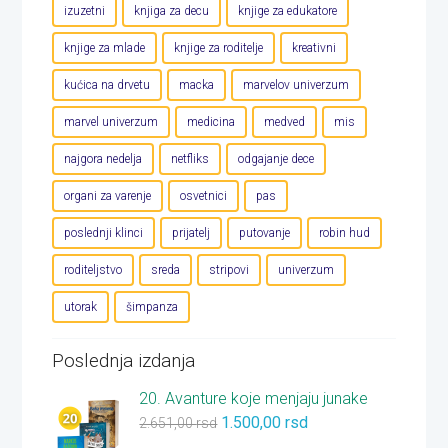
izuzetni
knjiga za decu
knjige za edukatore
knjige za mlade
knjige za roditelje
kreativni
kućica na drvetu
macka
marvelov univerzum
marvel univerzum
medicina
medved
mis
najgora nedelja
netfliks
odgajanje dece
organi za varenje
osvetnici
pas
poslednji klinci
prijatelj
putovanje
robin hud
roditeljstvo
sreda
stripovi
univerzum
utorak
šimpanza
Poslednja izdanja
20. Avanture koje menjaju junake
1.500,00
rsd
2.651,00
rsd