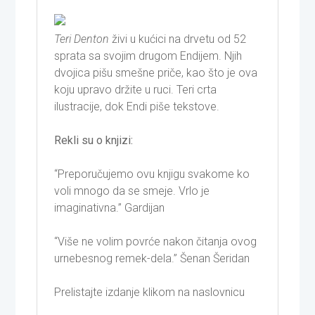
Teri Denton
živi u kućici na drvetu od 52
sprata sa svojim drugom Endijem. Njih
dvojica pišu smešne priče, kao što je ova
koju upravo držite u ruci. Teri crta
ilustracije, dok Endi piše tekstove.
Rekli su o knjizi:
“Preporučujemo ovu knjigu svakome ko
voli mnogo da se smeje. Vrlo je
imaginativna.” Gardijan
“Više ne volim povrće nakon čitanja ovog
urnebesnog remek-dela.” Šenan Šeridan
Prelistajte izdanje klikom na naslovnicu