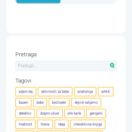
Pretraga
Tagovi
adam kej
aktivnosti za bebe
anatomija
arktik
bazen
bebe
bestseler
dejvid valijams
detektivi
džejmi oliver
erik karle
genijalni
hrabrost
hrana
ideja
interaktivna knjiga