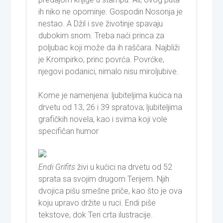
ih niko ne opominje. Gospodin Nosonja je
nestao. A Džil i sve životinje spavaju
dubokim snom. Treba naći princa za
poljubac koji može da ih raščara. Najbliži
je Krompirko, princ povrća. Povrćke,
njegovi podanici, nimalo nisu miroljubive.
Kome je namenjena: ljubiteljima kućica na
drvetu od 13, 26 i 39 spratova; ljubiteljima
grafičkih novela, kao i svima koji vole
specifičan humor
Endi Grifits
živi u kućici na drvetu od 52
sprata sa svojim drugom Terijem. Njih
dvojica pišu smešne priče, kao što je ova
koju upravo držite u ruci. Endi piše
tekstove, dok Teri crta ilustracije.