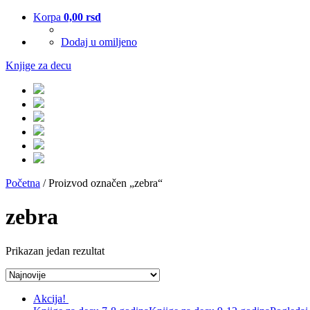
Korpa
0,00
rsd
Dodaj u omiljeno
Knjige za decu
Početna
/ Proizvod označen „zebra“
zebra
Prikazan jedan rezultat
Akcija!