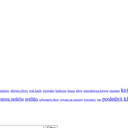
knj
etektivi
džejmi oliver
erik karle
genijalni
hrabrost
hrana
ideja
interaktivna knjiga
izuzetni
poslednji kl
jgora nedelja
netfliks
odgajanje dece
organi za varenje
osvetnici
pas