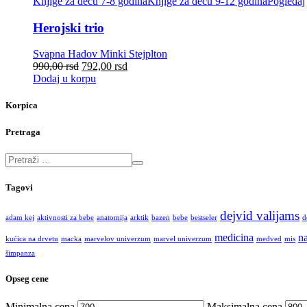
Knjige za decu 7-8 godina
Knjige za decu 9-12 godina
Pogledaj
Herojski trio
Svapna Hadov
Minki Stejplton
990,00
rsd
792,00
rsd
Dodaj u korpu
Korpica
Pretraga
Tagovi
dejvid valijams
adam kej
aktivnosti za bebe
anatomija
arktik
bazen
bebe
bestseler
d
medicina
na
kućica na drvetu
macka
marvelov univerzum
marvel univerzum
medved
mis
šimpanza
Opseg cene
Minimalna cena
Maksimalna cena