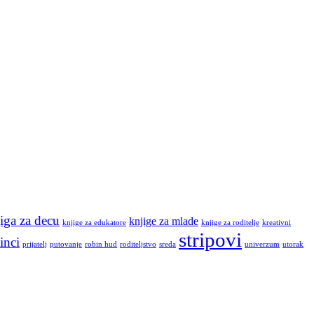
iga za decu
knjige za mlade
knjige za edukatore
knjige za roditelje
kreativni
stripovi
inci
prijatelj
putovanje
robin hud
roditeljstvo
sreda
univerzum
utorak