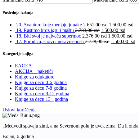
Poslednja izdanja
20. Avanture koje menjaju junake
2.651,00
rsd
1.500,00
rsd
19. Rastimo kroz igru i maštu
2.783,00
rsd
1.500,00
rsd
18. Biti svoj je najveća supermoć
2.376,00
rsd
1.500,00
rsd
17. Porodica, snovi i nesavršenosti
2.728,00
rsd
1.500,00
rsd
Kategorije knjiga
EACEA
AKCIJA – paketići
Knjige za edukatore
Knjige za decu 0-6 godina
Knjige za decu 7-8 godina
Knjige za decu 9-12 godina
Knjige za decu 13+ godina
Uslovi korišćenja
„Medvedi spavaju zimi, a na Severnom polu je uvek zima. Da li ond
Bojan, 6 godina