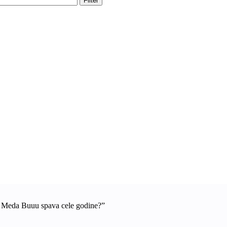
Filter
a Meda Buuu spava cele godine?”