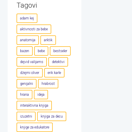
Tagovi
adam kej
aktivnosti za bebe
anatomija
arktik
bazen
bebe
bestseler
dejvid valijams
detektivi
džejmi oliver
erik karle
genijalni
hrabrost
hrana
ideja
interaktivna knjiga
izuzetni
knjiga za decu
knjige za edukatore