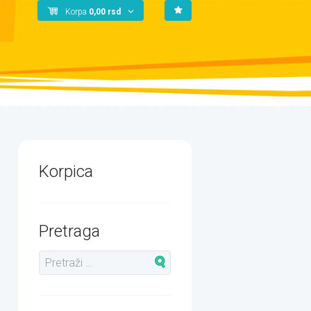
Korpa
0,00
rsd
Korpica
Pretraga