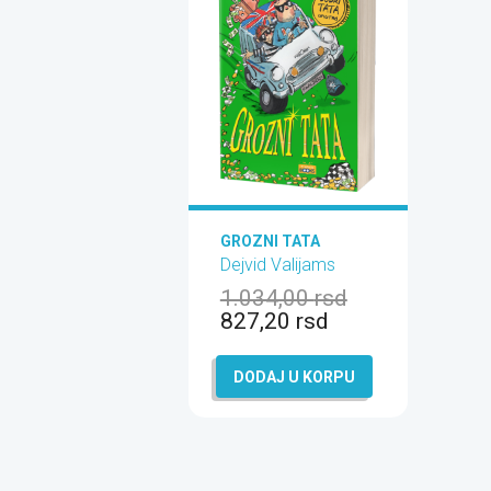
GROZNI TATA
Dejvid Valijams
1.034,00
rsd
827,20
rsd
DODAJ U KORPU