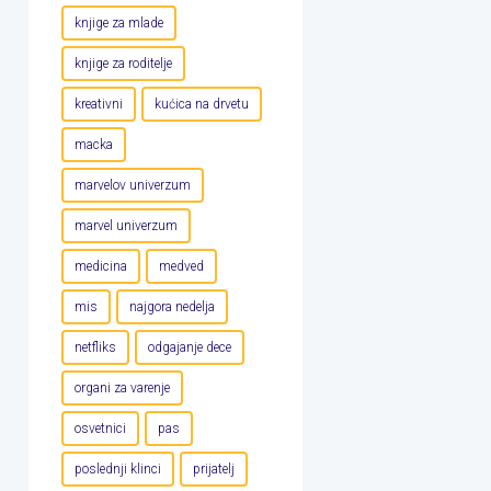
knjige za mlade
knjige za roditelje
kreativni
kućica na drvetu
macka
marvelov univerzum
marvel univerzum
medicina
medved
mis
najgora nedelja
netfliks
odgajanje dece
organi za varenje
osvetnici
pas
poslednji klinci
prijatelj