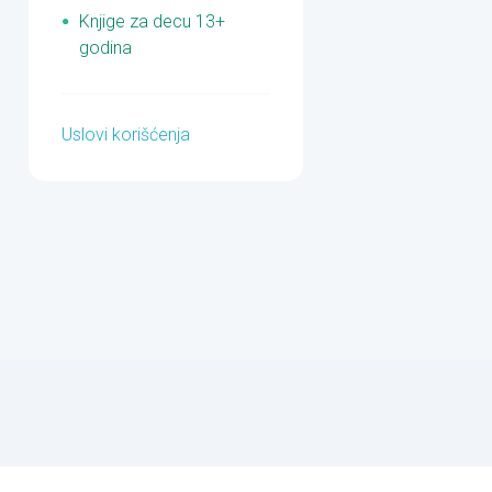
Knjige za decu 13+
godina
Uslovi korišćenja