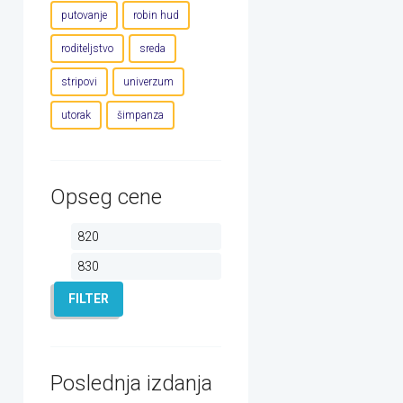
putovanje
robin hud
roditeljstvo
sreda
stripovi
univerzum
utorak
šimpanza
Opseg cene
Minimalna
Maksimalna
cena
cena
FILTER
Poslednja izdanja