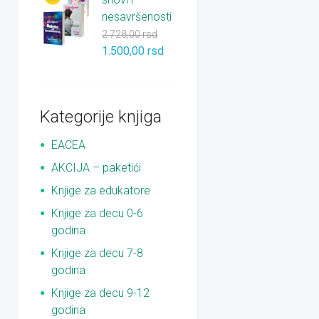
nesavršenosti
2.728,00
rsd
1.500,00
rsd
Kategorije knjiga
EACEA
AKCIJA – paketići
Knjige za edukatore
Knjige za decu 0-6
godina
Knjige za decu 7-8
godina
Knjige za decu 9-12
godina