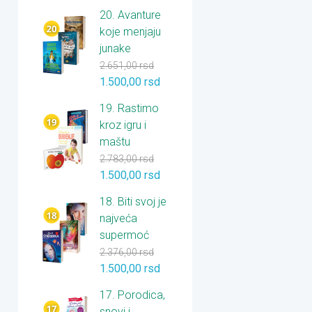
20. Avanture
koje menjaju
junake
2.651,00
rsd
1.500,00
rsd
19. Rastimo
kroz igru i
maštu
2.783,00
rsd
1.500,00
rsd
18. Biti svoj je
najveća
supermoć
2.376,00
rsd
1.500,00
rsd
17. Porodica,
snovi i