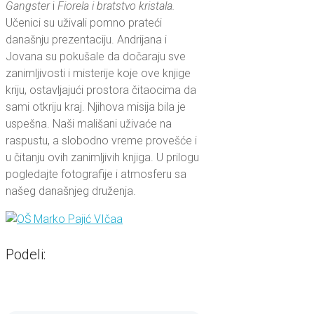
Gangster
i
Fiorela i bratstvo kristala.
Učenici su uživali pomno prateći
današnju prezentaciju. Andrijana i
Jovana su pokušale da dočaraju sve
zanimljivosti i misterije koje ove knjige
kriju, ostavljajući prostora čitaocima da
sami otkriju kraj. Njihova misija bila je
uspešna. Naši mališani uživaće na
raspustu, a slobodno vreme provešće i
u čitanju ovih zanimljivih knjiga. U prilogu
pogledajte fotografije i atmosferu sa
našeg današnjeg druženja.
Podeli: