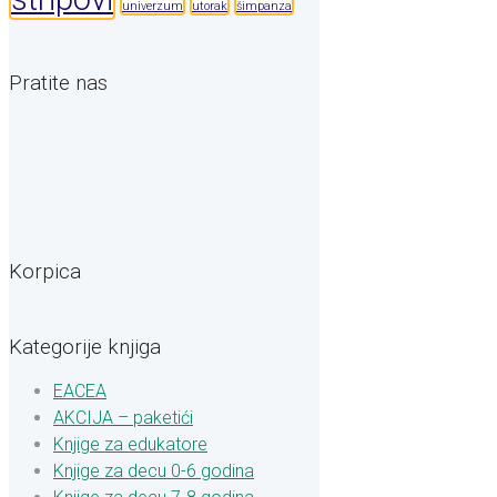
univerzum
utorak
šimpanza
Pratite nas
Korpica
Kategorije knjiga
EACEA
AKCIJA – paketići
Knjige za edukatore
Knjige za decu 0-6 godina