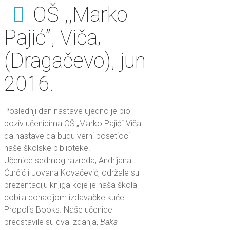
OŠ ,,Marko
Pajić”, Viča‚
(Dragačevo), jun
2016.
Poslednji dan nastave ujedno je bio i
poziv učenicima OŠ „Marko Pajić“ Viča
da nastave da budu verni posetioci
naše školske biblioteke.
Učenice sedmog razreda, Andrijana
Ćurčić i Jovana Kovačević, održale su
prezentaciju knjiga koje je naša škola
dobila donacijom izdavačke kuće
Propolis Books. Naše učenice
predstavile su dva izdanja,
Baka