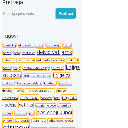
Pretraga
Pretraga
Pretraži
za:
Tagovi
adam kej
aktivnosti za bebe
anatomija
arktik
dejvid valijams
bazen
bebe
bestseler
detektivi
džejmi oliver
erik karle
genijalni
hrabrost
knjiga
hrana
ideja
interaktivna knjiga
izuzetni
za decu
knjige za
knjige za edukatore
mlade
knjige za roditelje
kreativni
kućica na
drvetu
macka
marvelov univerzum
marvel
medicina
najgora
univerzum
medved
mis
nedelja
netfliks
odgajanje dece
organi za
poslednji klinci
varenje
osvetnici
pas
prijatelj
putovanje
robin hud
roditeljstvo
sreda
stripovi