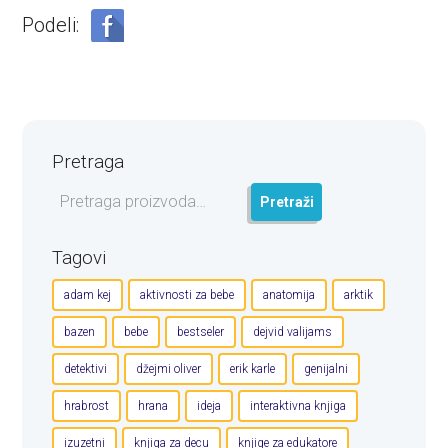
Podeli:
Pretraga
Pretraga
Pretraži
za:
Tagovi
adam kej
aktivnosti za bebe
anatomija
arktik
bazen
bebe
bestseler
dejvid valijams
detektivi
džejmi oliver
erik karle
genijalni
hrabrost
hrana
ideja
interaktivna knjiga
izuzetni
knjiga za decu
knjige za edukatore