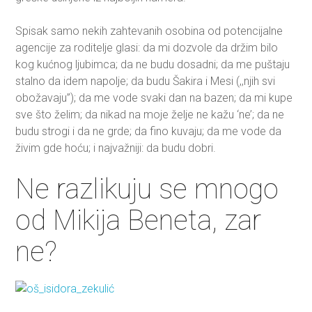
Spisak samo nekih zahtevanih osobina od potencijalne
agencije za roditelje glasi: da mi dozvole da držim bilo
kog kućnog ljubimca; da ne budu dosadni; da me puštaju
stalno da idem napolje; da budu Šakira i Mesi (,,njih svi
obožavaju”); da me vode svaki dan na bazen; da mi kupe
sve što želim; da nikad na moje želje ne kažu ‘ne’; da ne
budu strogi i da ne grde; da fino kuvaju; da me vode da
živim gde hoću; i najvažniji: da budu dobri.
Ne razlikuju se mnogo
od Mikija Beneta, zar
ne?