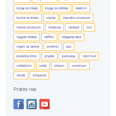
knjige za mlade
knjige za roditelje
kreativni
kućica na drvetu
macka
marvelov univerzum
marvel univerzum
medicina
medved
mis
najgora nedelja
netfliks
odgajanje dece
organi za varenje
osvetnici
pas
poslednji klinci
prijatelj
putovanje
robin hud
roditeljstvo
sreda
stripovi
univerzum
utorak
šimpanza
Pratite nas