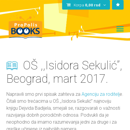
Korpa
0,00
rsd
OŠ ,,Isidora Sekulić”,
Beograd, mart 2017.
Napravili smo prvi spisak zahteva za
Agenciju za roditelj
e.
Čitali smo trećacima u OŠ ,,Isidora Sekulić” najnoviju
knjigu Dejvida Badijela, smejali se, razgovarali o važnosti
razvijanja dobrih porodičnih odnosa. Podvukli da je
neophodno da imamo razumevanja jedni za druge i za
greške učinjene iz najboljih namera.